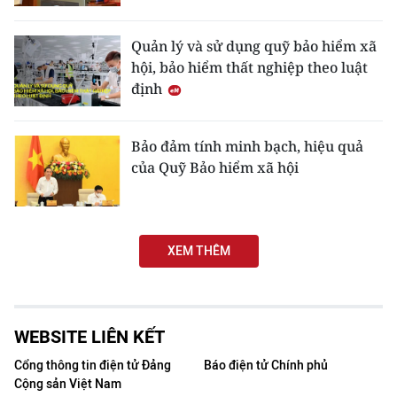
Media Pháp luật
Media Du lịch
Quản lý và sử dụng quỹ bảo hiểm xã
hội, bảo hiểm thất nghiệp theo luật
Media Thế giới
định
Media Thể thao
Bảo đảm tính minh bạch, hiệu quả
Media Giáo dục
của Quỹ Bảo hiểm xã hội
Media Y tế
Media Khoa học - Công nghệ
XEM THÊM
Media Môi trường
Ảnh
WEBSITE LIÊN KẾT
Infographic
Cổng thông tin điện tử Đảng
Báo điện tử Chính phủ
Cộng sản Việt Nam