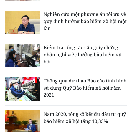
CHƯƠNG TRÌNH OCOP - MỖI XÃ
MỘT SẢN PHẨM
Nghiên cứu một phương án tối ưu về
quy định hưởng bảo hiểm xã hội một
lần
RADIO
MEDIA CENTER
Kiểm tra công tác cấp giấy chứng
nhận nghỉ việc hưởng bảo hiểm xã
E-Magazine
hội
Video
Thông qua dự thảo Báo cáo tình hình
Media Chính trị
sử dụng Quỹ Bảo hiểm xã hội năm
2021
Media Kinh tế
Media Văn hóa
Năm 2020, tổng số kết dư đầu tư quỹ
bảo hiểm xã hội tăng 10,33%
Media Xã hội