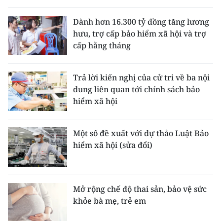
THỂ THAO
Dành hơn 16.300 tỷ đồng tăng lương
hưu, trợ cấp bảo hiểm xã hội và trợ
GIÁO DỤC
cấp hằng tháng
Y TẾ
Trả lời kiến nghị của cử tri về ba nội
KHOA HỌC - CÔNG NGHỆ
dung liên quan tới chính sách bảo
hiểm xã hội
MÔI TRƯỜNG
BẠN ĐỌC
Một số đề xuất với dự thảo Luật Bảo
hiểm xã hội (sửa đổi)
KIỂM CHỨNG THÔNG TIN
TRI THỨC CHUYÊN SÂU
Mở rộng chế độ thai sản, bảo vệ sức
khỏe bà mẹ, trẻ em
54 DÂN TỘC VIỆT NAM