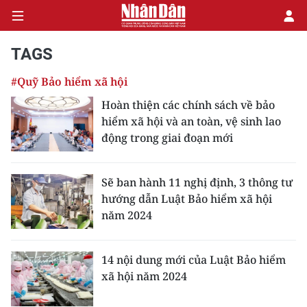
TAGS
#Quỹ Bảo hiểm xã hội
CHÍNH TRỊ
Hoàn thiện các chính sách về bảo
hiểm xã hội và an toàn, vệ sinh lao
KINH TẾ
động trong giai đoạn mới
VĂN HÓA
Sẽ ban hành 11 nghị định, 3 thông tư
XÃ HỘI
hướng dẫn Luật Bảo hiểm xã hội
năm 2024
PHÁP LUẬT
DU LỊCH
14 nội dung mới của Luật Bảo hiểm
xã hội năm 2024
THẾ GIỚI