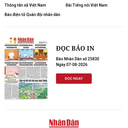
TIN MỚI
Thông tấn xã Việt Nam
Đài Tiếng nói Việt Nam
Báo điện tử Quân đội nhân dân
TIN ĐỊA PHƯƠNG
Trung du và miền núi phía Bắc
Đồng bằng sông Hồng
ĐỌC BÁO IN
Bắc Trung Bộ
Báo Nhân Dân số 25830
Ngày 07-08-2026
Duyên hải Nam Trung Bộ và Tây
Nguyên
ĐỌC NGAY
Đông Nam Bộ
Đồng bằng sông Cửu Long
Chuyên trang Hà Nội
Chuyên trang TP. Hồ Chí Minh