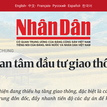
English
中文
Français
Русский
Español
한국어
 CHUNG
n tâm đầu tư giao th
hiện đang thiếu hạ tầng giao thông, đặc biệt là c
ung đôn đốc, đẩy nhanh tiến độ các dự án để k