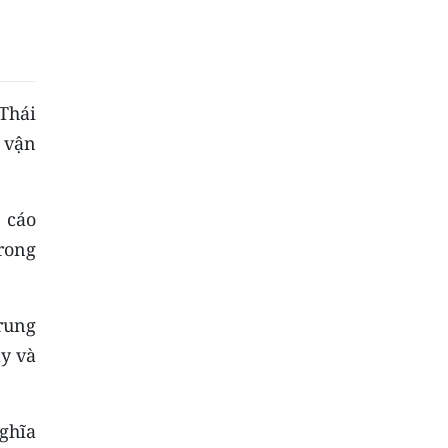
Thái
 vận
 cáo
rong
rung
ày và
ghĩa