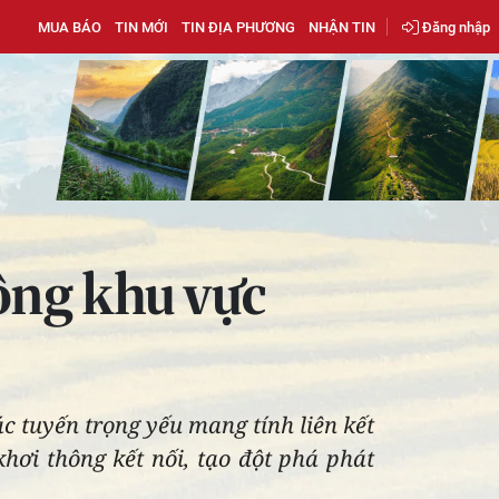
MUA BÁO
TIN MỚI
TIN ĐỊA PHƯƠNG
NHẬN TIN
Đăng nhập
ông khu vực
ác tuyến trọng yếu mang tính liên kết
hơi thông kết nối, tạo đột phá phát