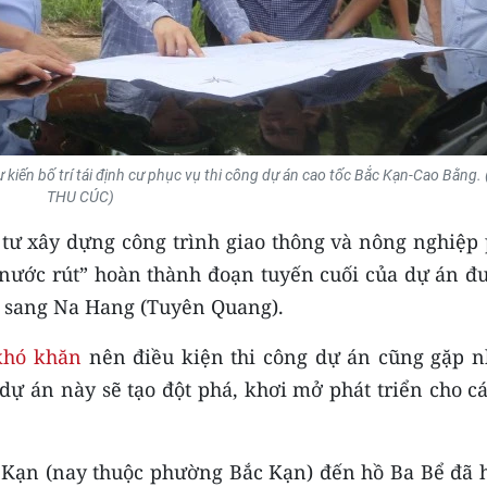
dự kiến bố trí tái định cư phục vụ thi công dự án cao tốc Bắc Kạn-Cao Bằng.
THU CÚC)
 tư xây dựng công trình giao thông và nông nghiệp 
“nước rút” hoàn thành đoạn tuyến cuối của dự án đ
i sang Na Hang (Tuyên Quang).
 khó khăn
nên điều kiện thi công dự án cũng gặp n
dự án này sẽ tạo đột phá, khơi mở phát triển cho c
c Kạn (nay thuộc phường Bắc Kạn) đến hồ Ba Bể đã 