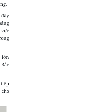
ông.
 đây
oảng
ẽ vực
rong
 lớn
u Bắc
tiếp
n cho