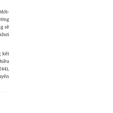
Mới-
ường
g sẽ
 khơi
 kết
hiều
44),
uyến