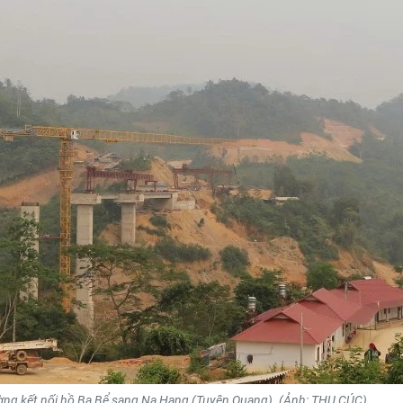
ờng kết nối hồ Ba Bể sang Na Hang (Tuyên Quang). (Ảnh: THU CÚC)