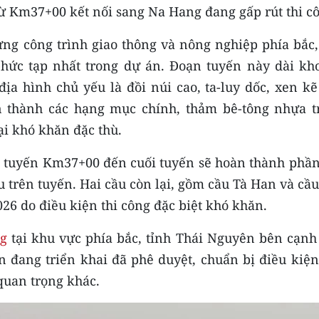
từ Km37+00 kết nối sang Na Hang đang gấp rút thi c
ng công trình giao thông và nông nghiệp phía bắc,
phức tạp nhất trong dự án. Đoạn tuyến này dài kh
địa hình chủ yếu là đồi núi cao, ta-luy dốc, xen k
àn thành các hạng mục chính, thảm bê-tông nhựa t
tại khó khăn đặc thù.
ạn tuyến Km37+00 đến cuối tuyến sẽ hoàn thành phần
u trên tuyến. Hai cầu còn lại, gồm cầu Tà Han và cầ
026 do điều kiện thi công đặc biệt khó khăn.
ng
tại khu vực phía bắc, tỉnh Thái Nguyên bên cạnh 
án đang triển khai đã phê duyệt, chuẩn bị điều kiệ
 quan trọng khác.