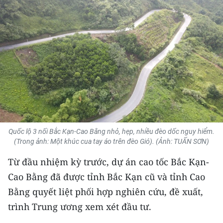
THỂ THAO
GIÁO DỤC
Y TẾ
KHOA HỌC - CÔNG NGHỆ
MÔI TRƯỜNG
BẠN ĐỌC
Quốc lộ 3 nối Bắc Kạn-Cao Bằng nhỏ, hẹp, nhiều đèo dốc nguy hiểm.
(Trong ảnh: Một khúc cua tay áo trên đèo Gió). (Ảnh: TUẤN SƠN)
KIỂM CHỨNG THÔNG TIN
Từ đầu nhiệm kỳ trước, dự án cao tốc Bắc Kạn-
Cao Bằng đã được tỉnh Bắc Kạn cũ và tỉnh Cao
TRI THỨC CHUYÊN SÂU
Bằng quyết liệt phối hợp nghiên cứu, đề xuất,
54 DÂN TỘC VIỆT NAM
trình Trung ương xem xét đầu tư.