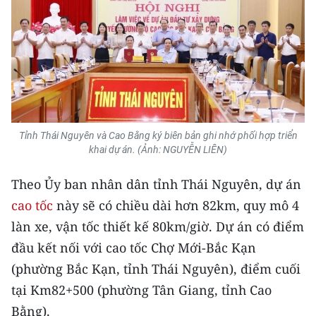
ENGLISH
中文
FRANÇAIS
РУССКИЙ
Tỉnh Thái Nguyên và Cao Bằng ký biên bản ghi nhớ phối hợp triển
ESPAÑOL
khai dự án. (Ảnh: NGUYỄN LIÊN)
한국어
Theo Ủy ban nhân dân tỉnh Thái Nguyên, dự án
cao tốc
này sẽ có chiều dài hơn 82km, quy mô 4
làn xe, vận tốc thiết kế 80km/giờ. Dự án có điểm
đầu kết nối với cao tốc Chợ Mới-Bắc Kạn
(phường Bắc Kạn, tỉnh Thái Nguyên), điểm cuối
tại Km82+500 (phường Tân Giang, tỉnh Cao
Bằng).