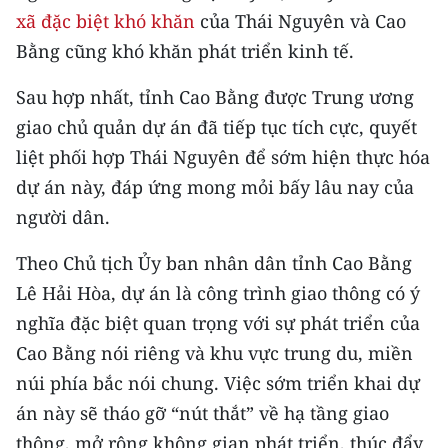
TIN MỚI
xã đặc biệt khó khăn
của Thái Nguyên và Cao
Bằng cũng khó khăn phát triển kinh tế.
TIN ĐỊA PHƯƠNG
Sau hợp nhất, tỉnh Cao Bằng được Trung ương
Trung du và miền núi phía Bắc
giao chủ quản dự án đã tiếp tục tích cực, quyết
liệt phối hợp Thái Nguyên để sớm hiện thực hóa
Đồng bằng sông Hồng
dự án này, đáp ứng mong mỏi bấy lâu nay của
Bắc Trung Bộ
người dân.
Duyên hải Nam Trung Bộ và Tây
Theo Chủ tịch Ủy ban nhân dân tỉnh Cao Bằng
Nguyên
Lê Hải Hòa, dự án là công trình giao thông có ý
Đông Nam Bộ
nghĩa đặc biệt quan trọng với sự phát triển của
Cao Bằng nói riêng và khu vực trung du, miền
Đồng bằng sông Cửu Long
núi phía bắc nói chung. Việc sớm triển khai dự
Chuyên trang Hà Nội
án này sẽ tháo gỡ “nút thắt” về hạ tầng giao
thông, mở rộng không gian phát triển, thúc đẩy
Chuyên trang TP. Hồ Chí Minh