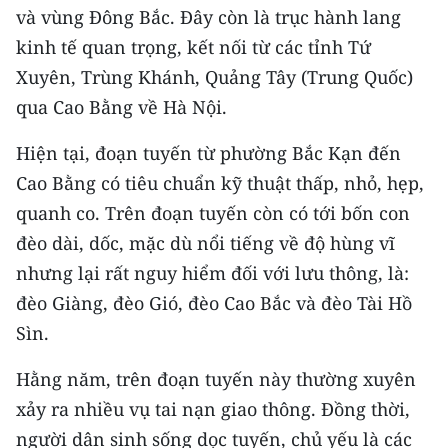
Media Pháp luật
và vùng Đông Bắc. Đây còn là trục hành lang
kinh tế quan trọng, kết nối từ các tỉnh Tứ
Media Du lịch
Xuyên, Trùng Khánh, Quảng Tây (Trung Quốc)
Media Thế giới
qua Cao Bằng về Hà Nội.
Media Thể thao
Hiện tại, đoạn tuyến từ phường Bắc Kạn đến
Cao Bằng có tiêu chuẩn kỹ thuật thấp, nhỏ, hẹp,
Media Giáo dục
quanh co. Trên đoạn tuyến còn có tới bốn con
Media Y tế
đèo dài, dốc, mặc dù nổi tiếng về độ hùng vĩ
nhưng lại rất nguy hiểm đối với lưu thông, là:
Media Khoa học - Công nghệ
đèo Giàng, đèo Gió, đèo Cao Bắc và đèo Tài Hồ
Media Môi trường
Sìn.
Ảnh
Hằng năm, trên đoạn tuyến này thường xuyên
Infographic
xảy ra nhiều vụ tai nạn giao thông. Đồng thời,
người dân sinh sống dọc tuyến, chủ yếu là các