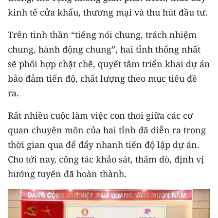
kinh tế cửa khẩu, thương mại và thu hút đầu tư.
CHUYÊN ĐỀ
Trên tinh thần “tiếng nói chung, trách nhiệm
CÁC CHUYÊN TRANG
chung, hành động chung”, hai tỉnh thống nhất
sẽ phối hợp chặt chẽ, quyết tâm triển khai dự án
VỀ BÁO NHÂN DÂN
bảo đảm tiến độ, chất lượng theo mục tiêu đề
ra.
THỜI NAY
Rất nhiều cuộc làm việc con thoi giữa các cơ
NHÂN DÂN CUỐI TUẦN
quan chuyên môn của hai tỉnh đã diễn ra trong
thời gian qua để đẩy nhanh tiến độ lập dự án.
NHÂN DÂN HẰNG THÁNG
Cho tới nay, công tác khảo sát, thăm dò, định vị
MUA BÁO
hướng tuyến đã hoàn thành.
ĐỌC BÁO IN