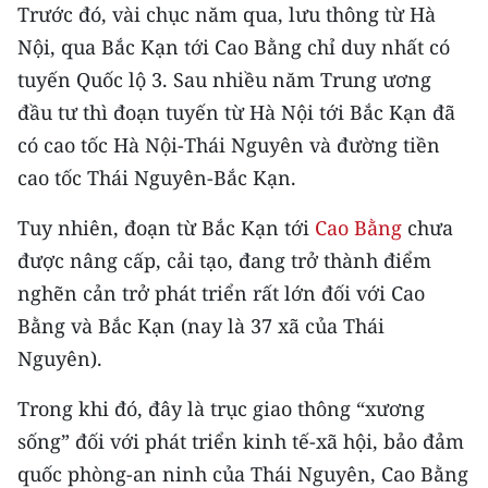
CHƯƠNG TRÌNH OCOP - MỖI XÃ
Trước đó, vài chục năm qua, lưu thông từ Hà
MỘT SẢN PHẨM
Nội, qua Bắc Kạn tới Cao Bằng chỉ duy nhất có
tuyến Quốc lộ 3. Sau nhiều năm Trung ương
RADIO
đầu tư thì đoạn tuyến từ Hà Nội tới Bắc Kạn đã
có cao tốc Hà Nội-Thái Nguyên và đường tiền
MEDIA CENTER
cao tốc Thái Nguyên-Bắc Kạn.
E-Magazine
Tuy nhiên, đoạn từ Bắc Kạn tới
Cao Bằng
chưa
Video
được nâng cấp, cải tạo, đang trở thành điểm
nghẽn cản trở phát triển rất lớn đối với Cao
Media Chính trị
Bằng và Bắc Kạn (nay là 37 xã của Thái
Media Kinh tế
Nguyên).
Media Văn hóa
Trong khi đó, đây là trục giao thông “xương
sống” đối với phát triển kinh tế-xã hội, bảo đảm
Media Xã hội
quốc phòng-an ninh của Thái Nguyên, Cao Bằng