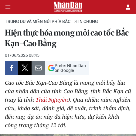
TRUNG DU VÀ MIỀN NÚI PHÍA BẮC
TIN CHUNG
Hiện thực hóa mong mỏi cao tốc Bắc
CHÍNH TRỊ
Kạn-Cao Bằng
KINH TẾ
01/06/2026 08:45
Prefer Nhan Dan
VĂN HÓA
on Google
Cao tốc Bắc Kạn-Cao Bằng là mong mỏi bấy lâu
XÃ HỘI
của nhân dân của tỉnh Cao Bằng, tỉnh Bắc Kạn cũ
(nay là tỉnh
Thái Nguyên
). Qua nhiều năm nghiên
PHÁP LUẬT
cứu, khảo sát, đánh giá, đề xuất, trình thẩm định,
DU LỊCH
đến nay, dự án này đã hiện hữu, dự kiến khởi
công trong tháng 12 tới.
THẾ GIỚI