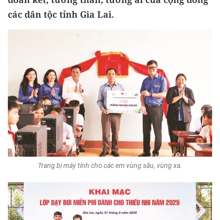
CHƯƠNG TRÌNH OCOP - MỖI XÃ
các dân tộc tỉnh Gia Lai.
MỘT SẢN PHẨM
RADIO
MEDIA CENTER
E-Magazine
Video
Media Chính trị
Media Kinh tế
Trang bị máy tính cho các em vùng sâu, vùng xa.
Media Văn hóa
Media Xã hội