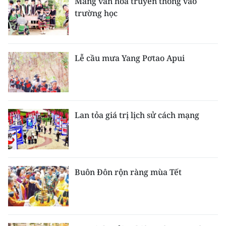
Mang văn hóa truyền thống vào
trường học
CHUYÊN ĐỀ
CÁC CHUYÊN TRANG
Lễ cầu mưa Yang Pơtao Apui
VỀ BÁO NHÂN DÂN
THỜI NAY
Lan tỏa giá trị lịch sử cách mạng
NHÂN DÂN CUỐI TUẦN
NHÂN DÂN HẰNG THÁNG
Buôn Đôn rộn ràng mùa Tết
MUA BÁO
ĐỌC BÁO IN