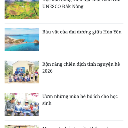
TIN MỚI
UNESCO Đắk Nông
TIN ĐỊA PHƯƠNG
Báu vật của đại dương giữa Hòn Yến
Trung du và miền núi phía Bắc
Đồng bằng sông Hồng
Bắc Trung Bộ
Rộn ràng chiến dịch tình nguyện hè
Duyên hải Nam Trung Bộ và Tây
2026
Nguyên
Đông Nam Bộ
Ươm những mùa hè bổ ích cho học
Đồng bằng sông Cửu Long
sinh
Chuyên trang Hà Nội
Chuyên trang TP. Hồ Chí Minh