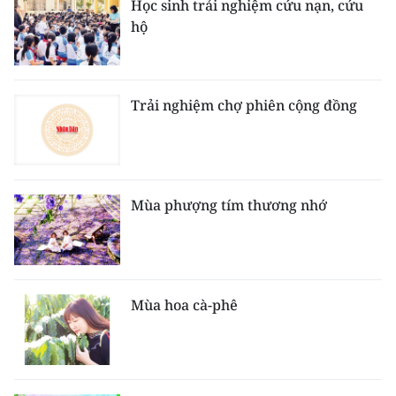
Học sinh trải nghiệm cứu nạn, cứu
ENGLISH
hộ
中文
FRANÇAIS
Trải nghiệm chợ phiên cộng đồng
РУССКИЙ
ESPAÑOL
Mùa phượng tím thương nhớ
한국어
Mùa hoa cà-phê