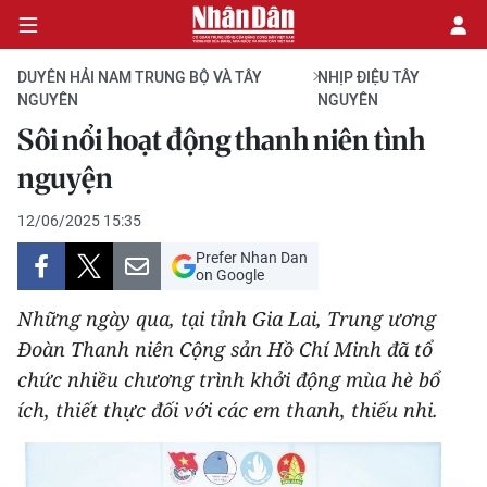
DUYÊN HẢI NAM TRUNG BỘ VÀ TÂY
NHỊP ĐIỆU TÂY
NGUYÊN
NGUYÊN
Sôi nổi hoạt động thanh niên tình
CHÍNH TRỊ
nguyện
KINH TẾ
12/06/2025 15:35
VĂN HÓA
Prefer Nhan Dan
on Google
XÃ HỘI
Những ngày qua, tại tỉnh Gia Lai, Trung ương
Đoàn Thanh niên Cộng sản Hồ Chí Minh đã tổ
PHÁP LUẬT
chức nhiều chương trình khởi động mùa hè bổ
ích, thiết thực đối với các em thanh, thiếu nhi.
DU LỊCH
THẾ GIỚI