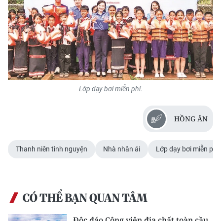
Media Pháp luật
Media Du lịch
Media Thế giới
Media Thể thao
Lớp dạy bơi miễn phí.
Media Giáo dục
Media Y tế
HỒNG ÂN
Media Khoa học - Công nghệ
Thanh niên tình nguyện
Nhà nhân ái
Lớp dạy bơi miễn phí
Media Môi trường
Ảnh
CÓ THỂ BẠN QUAN TÂM
Infographic
Độc đáo Công viên địa chất toàn cầu