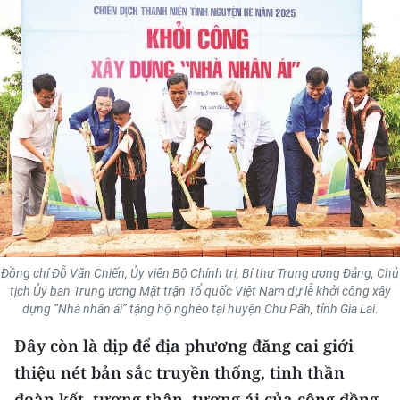
THỂ THAO
GIÁO DỤC
Y TẾ
KHOA HỌC - CÔNG NGHỆ
MÔI TRƯỜNG
BẠN ĐỌC
Đồng chí Đỗ Văn Chiến, Ủy viên Bộ Chính trị, Bí thư Trung ương Đảng, Chủ
KIỂM CHỨNG THÔNG TIN
tịch Ủy ban Trung ương Mặt trận Tổ quốc Việt Nam dự lễ khởi công xây
dựng “Nhà nhân ái” tặng hộ nghèo tại huyện Chư Păh, tỉnh Gia Lai.
TRI THỨC CHUYÊN SÂU
Đây còn là dịp để địa phương đăng cai giới
54 DÂN TỘC VIỆT NAM
thiệu nét bản sắc truyền thống, tinh thần
đoàn kết, tương thân, tương ái của cộng đồng