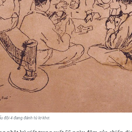
u đội 4 đang đánh tú lơ khơ.