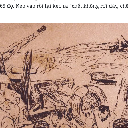
5 độ. Kéo vào rồi lại kéo ra “chết không rời dây, chế