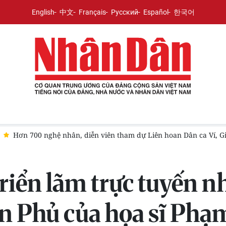
English
中文
Français
Русский
Español
한국어
í, Giặm Nghệ Tĩnh năm 2026
Tạo hành lang pháp lý cho cơ ch
riển lãm trực tuyến n
ên Phủ của họa sĩ P