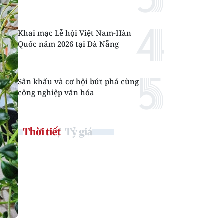
Khai mạc Lễ hội Việt Nam-Hàn
Quốc năm 2026 tại Đà Nẵng
Sân khấu và cơ hội bứt phá cùng
công nghiệp văn hóa
Thời tiết
Tỷ giá