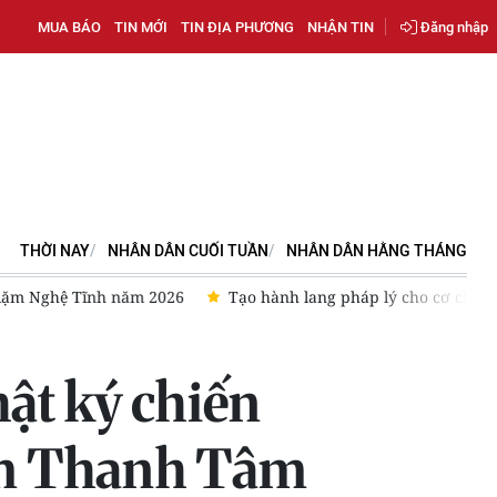
MUA BÁO
TIN MỚI
TIN ĐỊA PHƯƠNG
NHẬN TIN
Đăng nhập
THỜI NAY
NHÂN DÂN CUỐI TUẦN
NHÂN DÂN HẰNG THÁNG
ế sandbox trong lĩnh vực công nghiệp văn hóa
Hoàn thiện Luậ
hật ký chiến
hạm Thanh Tâm