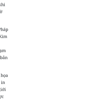
khi
tờ
Pháp
 Kim
hạm
 bản
 họa
 in
iới
ợc