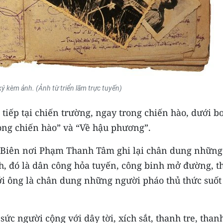
ký kèm ảnh. (Ảnh từ triển lãm trực tuyến)
c tiếp tại chiến trường, ngay trong chiến hào, dưới 
ong chiến hào” và “Về hậu phương”.
n Biên nơi Phạm Thanh Tâm ghi lại chân dung những
h, đó là dân công hỏa tuyến, công binh mở đường, t
ới ông là chân dung những người pháo thủ thức suốt
ức người cộng với dây tời, xích sắt, thanh tre, than