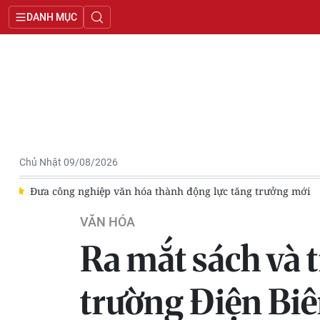
DANH MỤC
Chủ Nhật 09/08/2026
i
Hơn 700 nghệ nhân, diễn viên tham dự Liên hoan Dân ca V
VĂN HÓA
Ra mắt sách và t
trường Điện Bi