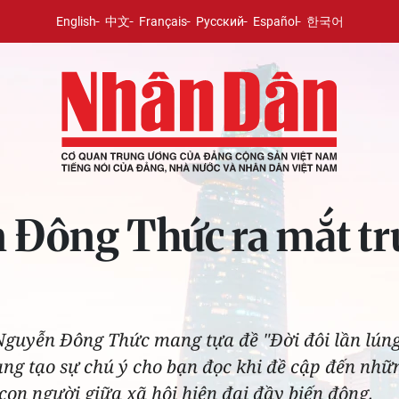
English
中文
Français
Русский
Español
한국어
Đông Thức ra mắt tru
Nguyễn Đông Thức mang tựa đề "Đời đôi lần lúng
g tạo sự chú ý cho bạn đọc khi đề cập đến nhữ
con người giữa xã hội hiện đại đầy biến động.