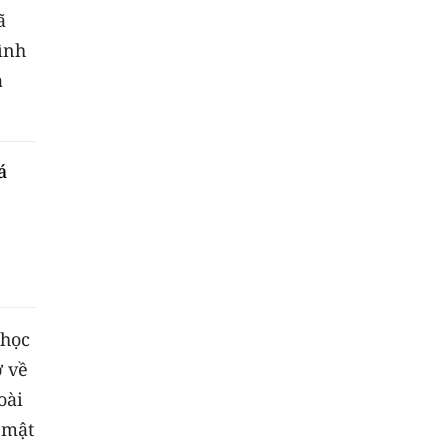
ã
ình
à
á
 học
ở về
oài
 mật