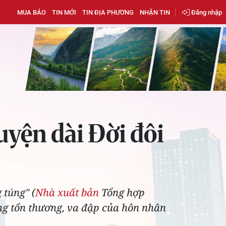
MUA BÁO
TIN MỚI
TIN ĐỊA PHƯƠNG
NHẬN TIN
Đăng nhập
yện dài Đời đôi
 túng" (
Nhà xuất bản
Tổng hợp
ng tổn thương, va đập của hôn nhân