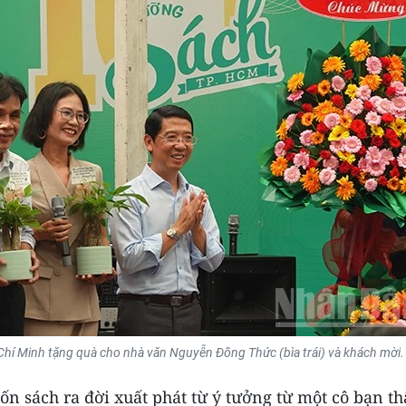
í Minh tặng quà cho nhà văn Nguyễn Đông Thức (bìa trái) và khách mời.
n sách ra đời xuất phát từ ý tưởng từ một cô bạn t