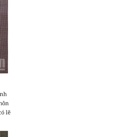
ình
 hôn
ó lẽ