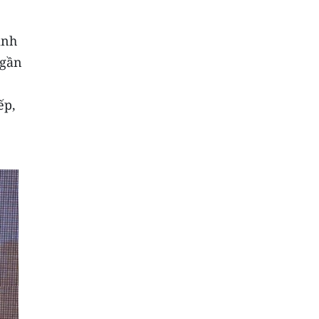
inh
 gần
ếp,