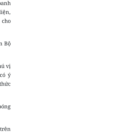
doanh
diện,
i cho
m Bộ
ú vị
có ý
thức
bóng
trên