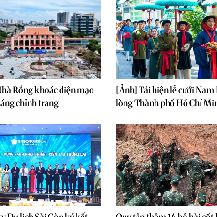
Nhà Rồng khoác diện mạo
[Ảnh] Tái hiện lễ cưới Nam
háng chỉnh trang
lòng Thành phố Hồ Chí Mi
y Du lịch Sài Gòn ký kết
Quy tập thêm 14 bộ hài cốt li