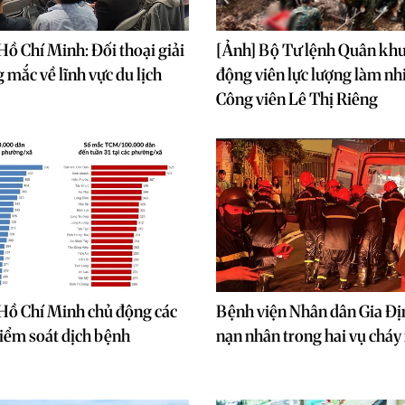
ồ Chí Minh: Đối thoại giải
[Ảnh] Bộ Tư lệnh Quân khu
 mắc về lĩnh vực du lịch
động viên lực lượng làm nh
Công viên Lê Thị Riêng
Hồ Chí Minh chủ động các
Bệnh viện Nhân dân Gia Đị
iểm soát dịch bệnh
nạn nhân trong hai vụ cháy