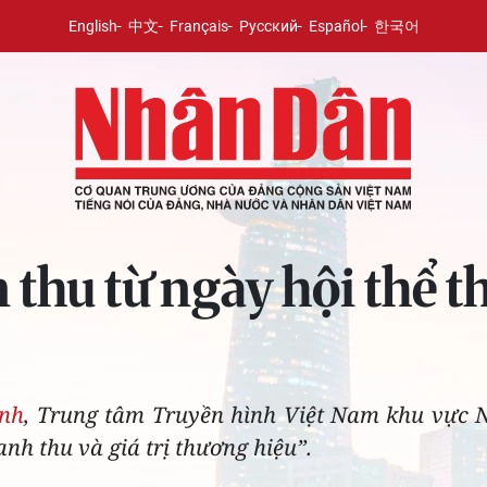
English
中文
Français
Русский
Español
한국어
thu từ ngày hội thể t
inh
, Trung tâm Truyền hình Việt Nam khu vực 
h thu và giá trị thương hiệu”.