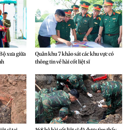
 Bộ xưa giữa
Quân khu 7 khảo sát các khu vực có
nh
thông tin về hài cốt liệt sĩ
ệt sĩ tại
168 bộ hài cốt liệt sĩ đã được tìm thấy