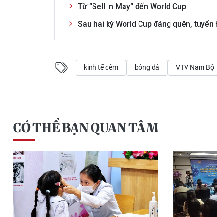
Từ “Sell in May” đến World Cup
Sau hai kỳ World Cup đáng quên, tuyển
kinh tế đêm
bóng đá
VTV Nam Bộ
CÓ THỂ BẠN QUAN TÂM