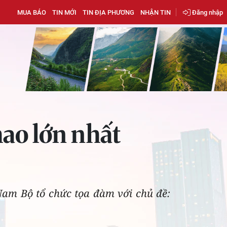
MUA BÁO
TIN MỚI
TIN ĐỊA PHƯƠNG
NHẬN TIN
Đăng nhập
hao lớn nhất
Nam Bộ tổ chức tọa đàm với chủ đề: