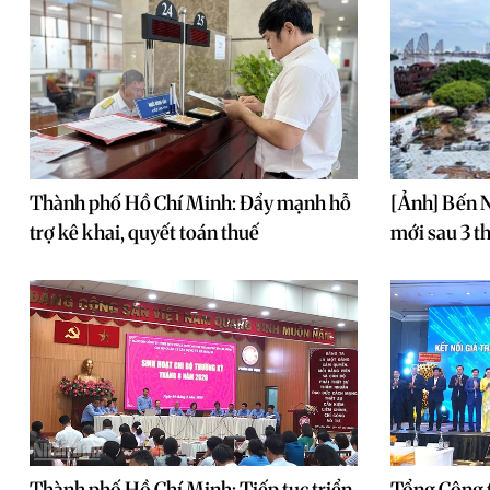
Thành phố Hồ Chí Minh: Đẩy mạnh hỗ
[Ảnh] Bến 
trợ kê khai, quyết toán thuế
mới sau 3 t
Thành phố Hồ Chí Minh: Tiếp tục triển
Tổng Công t