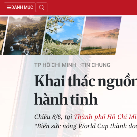
DANH MỤC
TP HỒ CHÍ MINH
TIN CHUNG
Khai thác nguồn 
hành tinh
Chiều 8/6, tại
Thành phố Hồ Chí M
“Biến sức nóng World Cup thành doan