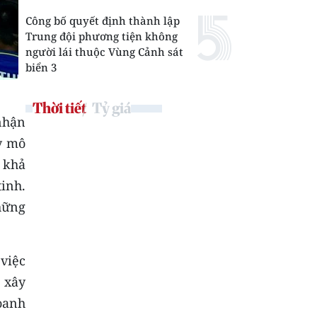
Công bố quyết định thành lập
Trung đội phương tiện không
người lái thuộc Vùng Cảnh sát
biển 3
Thời tiết
Tỷ giá
nhận
y mô
 khả
tinh.
hững
 việc
c xây
doanh