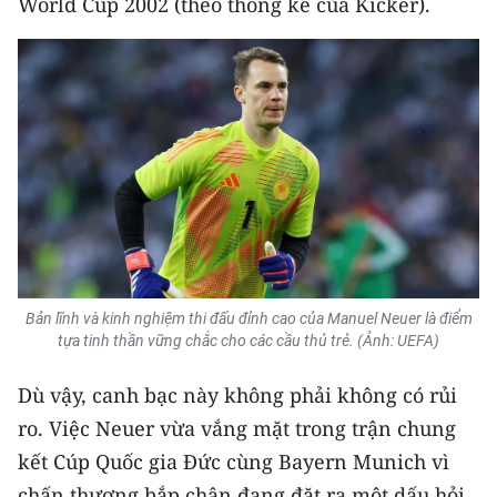
World Cup 2002 (theo thống kê của Kicker).
CHUYÊN ĐỀ
CÁC CHUYÊN TRANG
VỀ BÁO NHÂN DÂN
THỜI NAY
NHÂN DÂN CUỐI TUẦN
Bản lĩnh và kinh nghiệm thi đấu đỉnh cao của Manuel Neuer là điểm
NHÂN DÂN HẰNG THÁNG
tựa tinh thần vững chắc cho các cầu thủ trẻ. (Ảnh: UEFA)
MUA BÁO
Dù vậy, canh bạc này không phải không có rủi
ro. Việc Neuer vừa vắng mặt trong trận chung
ĐỌC BÁO IN
kết Cúp Quốc gia Đức cùng Bayern Munich vì
chấn thương bắp chân đang đặt ra một dấu hỏi