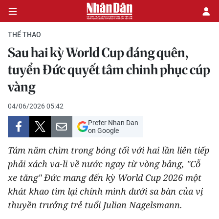
THỂ THAO
Sau hai kỳ World Cup đáng quên,
CHÍNH TRỊ
tuyển Đức quyết tâm chinh phục cúp
vàng
KINH TẾ
04/06/2026 05:42
VĂN HÓA
Prefer Nhan Dan
on Google
XÃ HỘI
Tám năm chìm trong bóng tối với hai lần liên tiếp
PHÁP LUẬT
phải xách va-li về nước ngay từ vòng bảng, "Cỗ
xe tăng" Đức mang đến kỳ World Cup 2026 một
DU LỊCH
khát khao tìm lại chính mình dưới sa bàn của vị
thuyền trưởng trẻ tuổi Julian Nagelsmann.
THẾ GIỚI