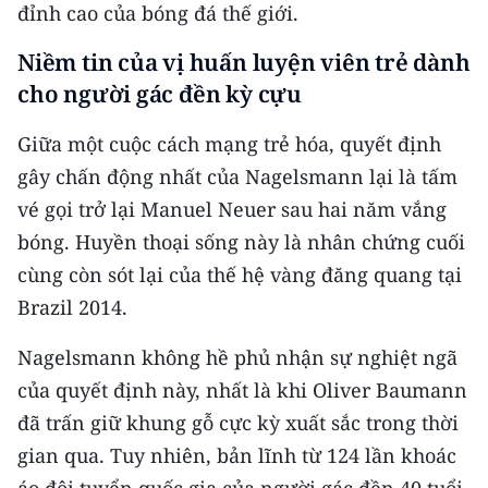
Media Pháp luật
đỉnh cao của bóng đá thế giới.
Media Du lịch
Niềm tin của vị huấn luyện viên trẻ dành
cho người gác đền kỳ cựu
Media Thế giới
Giữa một cuộc cách mạng trẻ hóa, quyết định
Media Thể thao
gây chấn động nhất của Nagelsmann lại là tấm
Media Giáo dục
vé gọi trở lại Manuel Neuer sau hai năm vắng
bóng. Huyền thoại sống này là nhân chứng cuối
Media Y tế
cùng còn sót lại của thế hệ vàng đăng quang tại
Media Khoa học - Công nghệ
Brazil 2014.
Media Môi trường
Nagelsmann không hề phủ nhận sự nghiệt ngã
của quyết định này, nhất là khi Oliver Baumann
Ảnh
đã trấn giữ khung gỗ cực kỳ xuất sắc trong thời
Infographic
gian qua. Tuy nhiên, bản lĩnh từ 124 lần khoác
áo đội tuyển quốc gia của người gác đền 40 tuổi