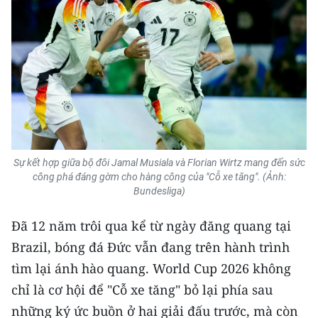
Sự kết hợp giữa bộ đôi Jamal Musiala và Florian Wirtz mang đến sức
công phá đáng gờm cho hàng công của "Cỗ xe tăng". (Ảnh:
Bundesliga)
Đã 12 năm trôi qua kể từ ngày đăng quang tại
Brazil, bóng đá Đức vẫn đang trên hành trình
tìm lại ánh hào quang. World Cup 2026 không
chỉ là cơ hội để "Cỗ xe tăng" bỏ lại phía sau
những ký ức buồn ở hai giải đấu trước, mà còn