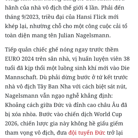
CHƯƠNG TRÌNH OCOP - MỖI XÃ
hãnh của nhà vô địch thế giới 4 lần. Phải đến
MỘT SẢN PHẨM
tháng 9/2023, triều đại của Hansi Flick mới
khép lại, nhường chỗ cho một công cuộc cải tổ
RADIO
toàn diện mang tên Julian Nagelsmann.
MEDIA CENTER
Tiếp quản chiếc ghế nóng ngay trước thềm
EURO 2024 trên sân nhà, vị huấn luyện viên 38
E-Magazine
tuổi đã kịp thổi một luồng sinh khí mới vào Die
Video
Mannschaft. Dù phải dừng bước ở tứ kết trước
nhà vô địch Tây Ban Nha với cách biệt sát nút,
Media Chính trị
Nagelsmann vẫn ngạo nghễ khẳng định:
Media Kinh tế
Khoảng cách giữa Đức và đỉnh cao châu Âu đã
Media Văn hóa
bị xóa nhòa. Bước vào chiến dịch World Cup
2026, chiến lược gia này không hề giấu giếm
Media Xã hội
tham vọng vô địch, đưa
đội tuyển Đức
trở lại