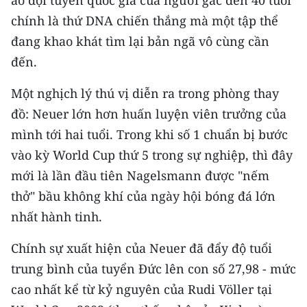
TIN MỚI
chính là thứ DNA chiến thắng mà một tập thể
đang khao khát tìm lại bản ngã vô cùng cần
TIN ĐỊA PHƯƠNG
đến.
Trung du và miền núi phía Bắc
Một nghịch lý thú vị diễn ra trong phòng thay
Đồng bằng sông Hồng
đồ: Neuer lớn hơn huấn luyện viên trưởng của
mình tới hai tuổi. Trong khi số 1 chuẩn bị bước
Bắc Trung Bộ
vào kỳ World Cup thứ 5 trong sự nghiệp, thì đây
Duyên hải Nam Trung Bộ và Tây
mới là lần đầu tiên Nagelsmann được "nếm
Nguyên
thở" bầu không khí của ngày hội bóng đá lớn
Đông Nam Bộ
nhất hành tinh.
Đồng bằng sông Cửu Long
Chính sự xuất hiện của Neuer đã đẩy độ tuổi
trung bình của tuyển Đức lên con số 27,98 - mức
Chuyên trang Hà Nội
cao nhất kể từ kỷ nguyên của Rudi Völler tại
Chuyên trang TP. Hồ Chí Minh