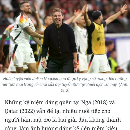
THỂ THAO
GIÁO DỤC
Y TẾ
KHOA HỌC - CÔNG NGHỆ
MÔI TRƯỜNG
BẠN ĐỌC
Huấn luyện viên Julian Nagelsmann được kỳ vọng sẽ mang đến những
nét tươi mới trong lối chơi của đội tuyển Đức tại chiến dịch lần này. (Ảnh:
KIỂM CHỨNG THÔNG TIN
DFB)
Những kỷ niệm đáng quên tại Nga (2018) và
TRI THỨC CHUYÊN SÂU
Qatar (2022) vẫn để lại nhiều nuối tiếc cho
54 DÂN TỘC VIỆT NAM
người hâm mộ. Đó là hai giải đấu không thành
công, làm ảnh hưởng đáng kể đến niềm kiêu