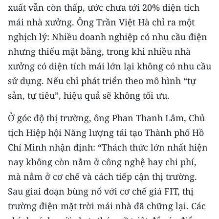
ENGLISH
xuất vẫn còn thấp, ước chưa tới 20% diện tích
mái nhà xưởng. Ông Trần Việt Hà chỉ ra một
中文
nghịch lý: Nhiều doanh nghiệp có nhu cầu điện
nhưng thiếu mặt bằng, trong khi nhiều nhà
FRANÇAIS
xưởng có diện tích mái lớn lại không có nhu cầu
РУССКИЙ
sử dụng. Nếu chỉ phát triển theo mô hình “tự
sản, tự tiêu”, hiệu quả sẽ không tối ưu.
ESPAÑOL
Ở góc độ thị trường, ông Phan Thanh Lâm, Chủ
한국어
tịch Hiệp hội Năng lượng tái tạo Thành phố Hồ
Chí Minh nhận định: “Thách thức lớn nhất hiện
nay không còn nằm ở công nghệ hay chi phí,
mà nằm ở cơ chế và cách tiếp cận thị trường.
Sau giai đoạn bùng nổ với cơ chế giá FIT, thị
trường điện mặt trời mái nhà đã chững lại. Các