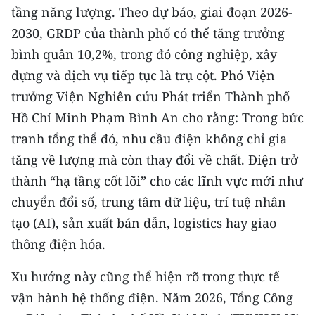
CHƯƠNG TRÌNH OCOP - MỖI XÃ
tầng năng lượng. Theo dự báo, giai đoạn 2026-
MỘT SẢN PHẨM
2030, GRDP của thành phố có thể tăng trưởng
bình quân 10,2%, trong đó công nghiệp, xây
RADIO
dựng và dịch vụ tiếp tục là trụ cột. Phó Viện
trưởng Viện Nghiên cứu Phát triển Thành phố
MEDIA CENTER
Hồ Chí Minh Phạm Bình An cho rằng: Trong bức
E-Magazine
tranh tổng thể đó, nhu cầu điện không chỉ gia
tăng về lượng mà còn thay đổi về chất. Điện trở
Video
thành “hạ tầng cốt lõi” cho các lĩnh vực mới như
Media Chính trị
chuyển đổi số, trung tâm dữ liệu, trí tuệ nhân
tạo (AI), sản xuất bán dẫn, logistics hay giao
Media Kinh tế
thông điện hóa.
Media Văn hóa
Xu hướng này cũng thể hiện rõ trong thực tế
Media Xã hội
vận hành hệ thống điện. Năm 2026, Tổng Công