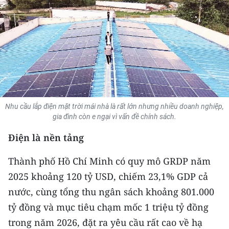
THỂ THAO
GIÁO DỤC
Y TẾ
KHOA HỌC - CÔNG NGHỆ
Nhu cầu lắp điện mặt trời mái nhà là rất lớn nhưng nhiều doanh nghiệp,
MÔI TRƯỜNG
gia đình còn e ngại vì vấn đề chính sách.
BẠN ĐỌC
Điện là nền tảng
KIỂM CHỨNG THÔNG TIN
Thành phố Hồ Chí Minh có quy mô GRDP năm
2025 khoảng 120 tỷ USD, chiếm 23,1% GDP cả
TRI THỨC CHUYÊN SÂU
nước, cùng tổng thu ngân sách khoảng 801.000
tỷ đồng và mục tiêu chạm mốc 1 triệu tỷ đồng
54 DÂN TỘC VIỆT NAM
trong năm 2026, đặt ra yêu cầu rất cao về hạ