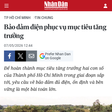
TP HỒ CHÍ MINH
TIN CHUNG
Bảo đảm điện phục vụ mục tiêu tăng
CHÍNH TRỊ
trưởng
KINH TẾ
07/05/2026 12:44
Prefer Nhan Dan
VĂN HÓA
on Google
Để hoàn thành mục tiêu tăng trưởng hai con số
XÃ HỘI
của Thành phố Hồ Chí Minh trong giai đoạn sắp
tới, yêu cầu về bảo đảm đủ điện, ổn định và bền
PHÁP LUẬT
vững là một bài toán lớn.
DU LỊCH
THẾ GIỚI