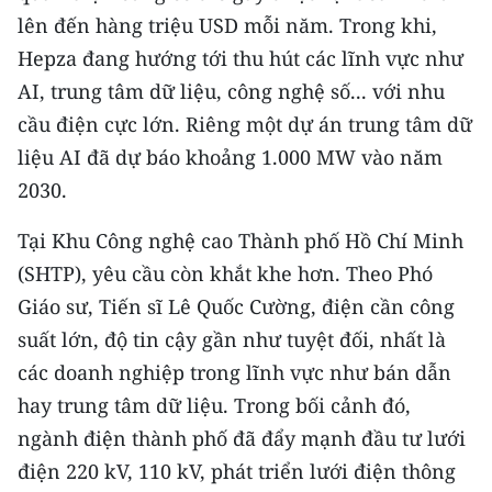
TIN MỚI
lên đến hàng triệu USD mỗi năm. Trong khi,
Hepza đang hướng tới thu hút các lĩnh vực như
TIN ĐỊA PHƯƠNG
AI, trung tâm dữ liệu, công nghệ số... với nhu
cầu điện cực lớn. Riêng một dự án trung tâm dữ
Trung du và miền núi phía Bắc
liệu AI đã dự báo khoảng 1.000 MW vào năm
Đồng bằng sông Hồng
2030.
Bắc Trung Bộ
Tại Khu Công nghệ cao Thành phố Hồ Chí Minh
Duyên hải Nam Trung Bộ và Tây
(SHTP), yêu cầu còn khắt khe hơn. Theo Phó
Nguyên
Giáo sư, Tiến sĩ Lê Quốc Cường, điện cần công
suất lớn, độ tin cậy gần như tuyệt đối, nhất là
Đông Nam Bộ
các doanh nghiệp trong lĩnh vực như bán dẫn
Đồng bằng sông Cửu Long
hay trung tâm dữ liệu. Trong bối cảnh đó,
ngành điện thành phố đã đẩy mạnh đầu tư lưới
Chuyên trang Hà Nội
điện 220 kV, 110 kV, phát triển lưới điện thông
Chuyên trang TP. Hồ Chí Minh