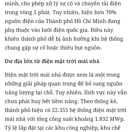
minh, cho phép xử lý sự cố và chuyển tải điện
trong vòng 5 phút. Tuy nhiên, hiện hơn 70%
CHUYÊN ĐỀ
nguồn điện của Thành phố Hồ Chí Minh đang
CÁC CHUYÊN TRANG
phụ thuộc vào lưới điện quốc gia. Điều này
khiến thành phố dễ bị ảnh hưởng khi hệ thống
VỀ BÁO NHÂN DÂN
chung gặp sự cố hoặc thiếu hụt nguồn.
THỜI NAY
Dư địa lớn từ điện mặt trời mái nhà
NHÂN DÂN CUỐI TUẦN
Điện mặt trời mái nhà được xem là một trong
những giải pháp quan trọng để bổ sung nguồn
NHÂN DÂN HẰNG THÁNG
năng lượng tại chỗ. Tuy nhiên, lĩnh vực này vẫn
chưa phát huy hết tiềm năng. Theo thống kê,
MUA BÁO
thành phố hiện có 22.355 hệ thống điện mặt trời
ĐỌC BÁO IN
mái nhà với tổng công suất khoảng 1.832 MWp.
Tỷ lệ lắp đặt tại các khu công nghiệp, khu chế