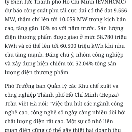
ty Điện lực Thành phố Hồ Chí Minh (EVNHCMC)
Media Pháp luật
dự báo công suất phụ tải cực đại có thể đạt 9.556
Media Du lịch
MW, thậm chí lên tới 10.059 MW trong kịch bản
cao, tăng gần 10% so với năm trước. Sản lượng
Media Thế giới
điện thương phẩm được giao ở mức 58.780 triệu
Media Thể thao
kWh và có thể lên tới 60.500 triệu kWh khi nhu
cầu tăng mạnh. Đáng chú ý, nhóm công nghiệp
Media Giáo dục
và xây dựng hiện chiếm tới 52,04% tổng sản
Media Y tế
lượng điện thương phẩm.
Media Khoa học - Công nghệ
Phó Trưởng ban Quản lý các Khu chế xuất và
Media Môi trường
công nghiệp Thành phố Hồ Chí Minh (Hepza)
Trần Việt Hà nói: “Việc thu hút các ngành công
Ảnh
nghệ cao, công nghệ số ngày càng nhiều đòi hỏi
Infographic
chất lượng điện rất cao. Một sự cố nhỏ liên
quan điện cũng có thể gây thiệt hại doanh thu