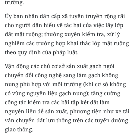
trường.
TIN MỚI
Ủy ban nhân dân cấp xã tuyên truyền rộng rãi
TIN ĐỊA PHƯƠNG
cho người dân hiểu về tác hại của việc lấy lớp
đất mặt ruộng; thường xuyên kiểm tra, xử lý
Trung du và miền núi phía Bắc
nghiêm các trường hợp khai thác lớp mặt ruộng
Đồng bằng sông Hồng
theo quy định của pháp luật.
Bắc Trung Bộ
Vận động các chủ cơ sở sản xuất gạch ngói
Duyên hải Nam Trung Bộ và Tây
chuyển đổi công nghệ sang làm gạch không
Nguyên
nung phù hợp với môi trường (khi cơ sở không
có vùng nguyên liệu gạch nung); tăng cường
Đông Nam Bộ
công tác kiểm tra các bãi tập kết đất làm
Đồng bằng sông Cửu Long
nguyên liệu để sản xuất, phương tiện như xe tải
vận chuyển đất lưu thông trên các tuyến đường
Chuyên trang Hà Nội
giao thông.
Chuyên trang TP. Hồ Chí Minh