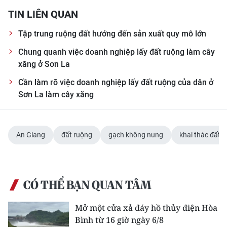
ENGLISH
TIN LIÊN QUAN
中文
Tập trung ruộng đất hướng đến sản xuất quy mô lớn
Chung quanh việc doanh nghiệp lấy đất ruộng làm cây
FRANÇAIS
xăng ở Sơn La
РУССКИЙ
Cần làm rõ việc doanh nghiệp lấy đất ruộng của dân ở
Sơn La làm cây xăng
ESPAÑOL
한국어
An Giang
đất ruộng
gạch không nung
khai thác đất 
CÓ THỂ BẠN QUAN TÂM
Mở một cửa xả đáy hồ thủy điện Hòa
Bình từ 16 giờ ngày 6/8