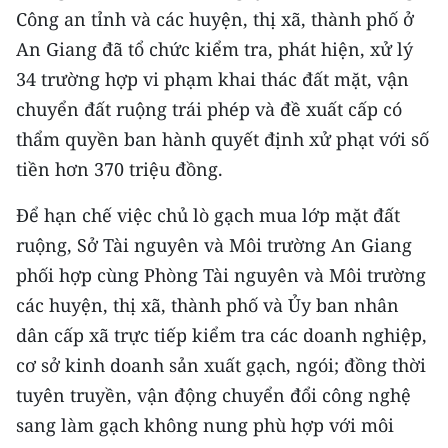
Media Pháp luật
Công an tỉnh và các huyện, thị xã, thành phố ở
An Giang đã tổ chức kiểm tra, phát hiện, xử lý
Media Du lịch
34 trường hợp vi phạm khai thác đất mặt, vận
Media Thế giới
chuyển đất ruộng trái phép và đề xuất cấp có
thẩm quyền ban hành quyết định xử phạt với số
Media Thể thao
tiền hơn 370 triệu đồng.
Media Giáo dục
Để hạn chế việc chủ lò gạch mua lớp mặt đất
Media Y tế
ruộng, Sở Tài nguyên và Môi trường An Giang
Media Khoa học - Công nghệ
phối hợp cùng Phòng Tài nguyên và Môi trường
các huyện, thị xã, thành phố và Ủy ban nhân
Media Môi trường
dân cấp xã trực tiếp kiểm tra các doanh nghiệp,
Ảnh
cơ sở kinh doanh sản xuất gạch, ngói; đồng thời
tuyên truyền, vận động chuyển đổi công nghệ
Infographic
sang làm gạch không nung phù hợp với môi