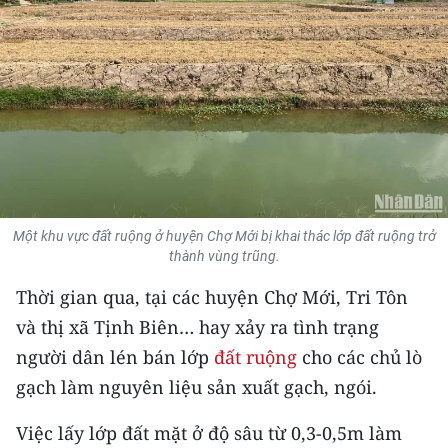
THỂ THAO
GIÁO DỤC
Y TẾ
KHOA HỌC - CÔNG NGHỆ
MÔI TRƯỜNG
Một khu vực đất ruộng ở huyện Chợ Mới bị khai thác lớp đất ruộng trở
thành vùng trũng.
BẠN ĐỌC
Thời gian qua, tại các huyện Chợ Mới, Tri Tôn
KIỂM CHỨNG THÔNG TIN
và thị xã Tịnh Biên… hay xảy ra tình trạng
người dân lén bán lớp
đất ruộng
cho các chủ lò
TRI THỨC CHUYÊN SÂU
gạch làm nguyên liệu sản xuất gạch, ngói.
54 DÂN TỘC VIỆT NAM
Việc lấy lớp đất mặt ở độ sâu từ 0,3-0,5m làm