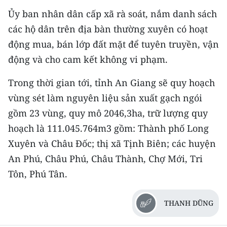
Ủy ban nhân dân cấp xã rà soát, nắm danh sách
CHUYÊN ĐỀ
các hộ dân trên địa bàn thường xuyên có hoạt
động mua, bán lớp đất mặt để tuyên truyền, vận
CÁC CHUYÊN TRANG
động và cho cam kết không vi phạm.
VỀ BÁO NHÂN DÂN
Trong thời gian tới, tỉnh An Giang sẽ quy hoạch
vùng sét làm nguyên liệu sản xuất gạch ngói
THỜI NAY
gồm 23 vùng, quy mô 2046,3ha, trữ lượng quy
NHÂN DÂN CUỐI TUẦN
hoạch là 111.045.764m3 gồm: Thành phố Long
Xuyên và Châu Đốc; thị xã Tịnh Biên; các huyện
NHÂN DÂN HẰNG THÁNG
An Phú, Châu Phú, Châu Thành, Chợ Mới, Tri
Tôn, Phú Tân.
MUA BÁO
ĐỌC BÁO IN
THANH DŨNG