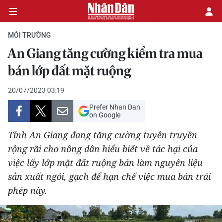
MÔI TRƯỜNG
An Giang tăng cường kiểm tra mua
CHÍNH TRỊ
bán lớp đất mặt ruộng
KINH TẾ
20/07/2023 03:19
Prefer Nhan Dan
VĂN HÓA
on Google
Tỉnh An Giang đang tăng cường tuyên truyền
XÃ HỘI
rộng rãi cho nông dân hiểu biết về tác hại của
việc lấy lớp mặt đất ruộng bán làm nguyên liệu
PHÁP LUẬT
sản xuất ngói, gạch để hạn chế việc mua bán trái
DU LỊCH
phép này.
THẾ GIỚI