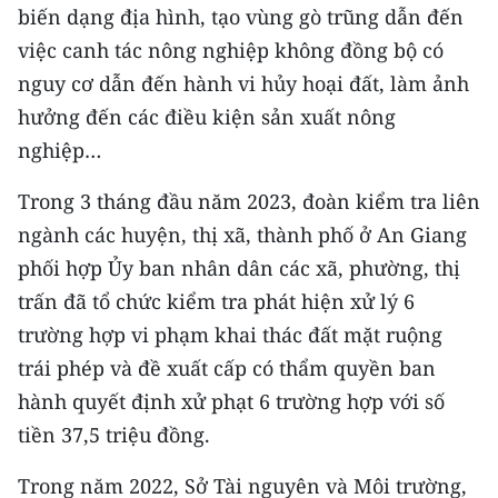
CHƯƠNG TRÌNH OCOP - MỖI XÃ
biến dạng địa hình, tạo vùng gò trũng dẫn đến
MỘT SẢN PHẨM
việc canh tác nông nghiệp không đồng bộ có
nguy cơ dẫn đến hành vi hủy hoại đất, làm ảnh
RADIO
hưởng đến các điều kiện sản xuất nông
nghiệp…
MEDIA CENTER
Trong 3 tháng đầu năm 2023, đoàn kiểm tra liên
E-Magazine
ngành các huyện, thị xã, thành phố ở An Giang
Video
phối hợp Ủy ban nhân dân các xã, phường, thị
trấn đã tổ chức kiểm tra phát hiện xử lý 6
Media Chính trị
trường hợp vi phạm khai thác đất mặt ruộng
Media Kinh tế
trái phép và đề xuất cấp có thẩm quyền ban
hành quyết định xử phạt 6 trường hợp với số
Media Văn hóa
tiền 37,5 triệu đồng.
Media Xã hội
Trong năm 2022, Sở Tài nguyên và Môi trường,