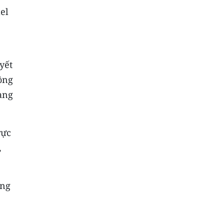
el
yết
công
àng
rực
,
ộng