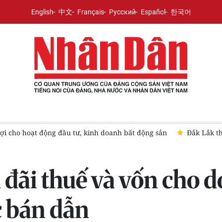
English
中文
Français
Русский
Español
한국어
lợi cho hoạt động đầu tư, kinh doanh bất động sản
Đắk Lắk th
 đãi thuế và vốn cho 
c bán dẫn