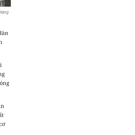
 Mạng
 Hàn
n
i
ng
đóng
ần
ất
cơ