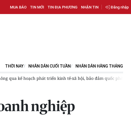
MUA BÁO
TIN MỚI
TIN ĐỊA PHƯƠNG
NHẬN TIN
Đăng nhập
THỜI NAY
NHÂN DÂN CUỐI TUẦN
NHÂN DÂN HẰNG THÁNG
ông qua kế hoạch phát triển kinh tế-xã hội, bảo đảm quốc phòng, 
doanh nghiệp