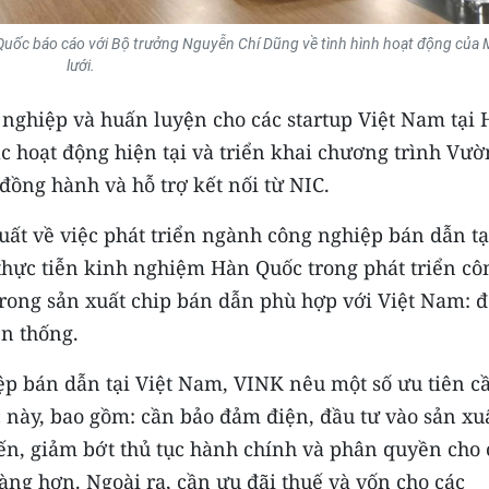
n Quốc báo cáo với Bộ trưởng Nguyễn Chí Dũng về tình hình hoạt động của
lưới.
nghiệp và huấn luyện cho các startup Việt Nam tại
c hoạt động hiện tại và triển khai chương trình Vườ
 đồng hành và hỗ trợ kết nối từ NIC.
uất về việc phát triển ngành công nghiệp bán dẫn tạ
 thực tiễn kinh nghiệm Hàn Quốc trong phát triển cô
rong sản xuất chip bán dẫn phù hợp với Việt Nam: 
ền thống.
iệp bán dẫn tại Việt Nam, VINK nêu một số ưu tiên c
c này, bao gồm: cần bảo đảm điện, đầu tư vào sản xu
iến, giảm bớt thủ tục hành chính và phân quyền cho 
àng hơn. Ngoài ra, cần ưu đãi thuế và vốn cho các