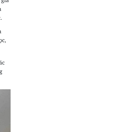
h
.
n
ọc,
ác
g