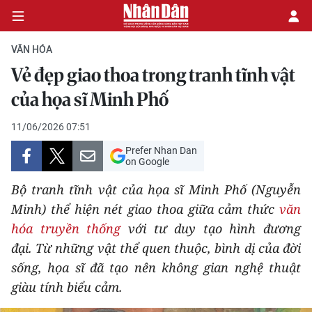
VĂN HÓA
Vẻ đẹp giao thoa trong tranh tĩnh vật
CHÍNH TRỊ
của họa sĩ Minh Phố
KINH TẾ
11/06/2026 07:51
Prefer Nhan Dan
VĂN HÓA
on Google
Bộ tranh tĩnh vật của họa sĩ Minh Phố (Nguyễn
XÃ HỘI
Minh) thể hiện nét giao thoa giữa cảm thức
văn
hóa truyền thống
với tư duy tạo hình đương
PHÁP LUẬT
đại. Từ những vật thể quen thuộc, bình dị của đời
DU LỊCH
sống, họa sĩ đã tạo nên không gian nghệ thuật
giàu tính biểu cảm.
THẾ GIỚI