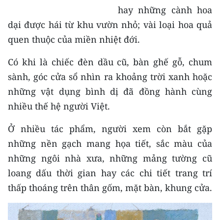
ENGLISH
hay những cành hoa
dại được hái từ khu vườn nhỏ; vài loại hoa quả
中文
quen thuộc của miền nhiệt đới.
FRANÇAIS
Có khi là chiếc đèn dầu cũ, bàn ghế gỗ, chum
sành, góc cửa sổ nhìn ra khoảng trời xanh hoặc
РУССКИЙ
những vật dụng bình dị đã đồng hành cùng
ESPAÑOL
nhiều thế hệ người Việt.
한국어
Ở nhiều tác phẩm, người xem còn bắt gặp
những nền gạch mang họa tiết, sắc màu của
những ngôi nhà xưa, những mảng tường cũ
loang dấu thời gian hay các chi tiết trang trí
thấp thoáng trên thân gốm, mặt bàn, khung cửa.