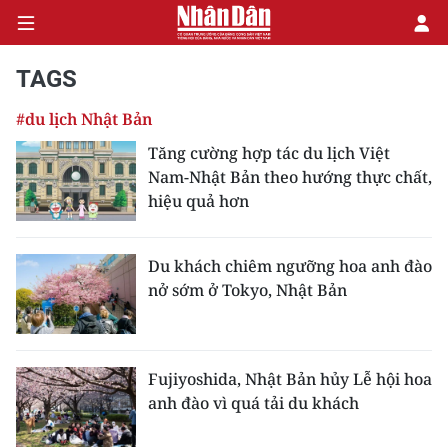
TAGS
#du lịch Nhật Bản
CHÍNH TRỊ
Tăng cường hợp tác du lịch Việt
Nam-Nhật Bản theo hướng thực chất,
KINH TẾ
hiệu quả hơn
VĂN HÓA
Du khách chiêm ngưỡng hoa anh đào
XÃ HỘI
nở sớm ở Tokyo, Nhật Bản
PHÁP LUẬT
DU LỊCH
Fujiyoshida, Nhật Bản hủy Lễ hội hoa
anh đào vì quá tải du khách
THẾ GIỚI