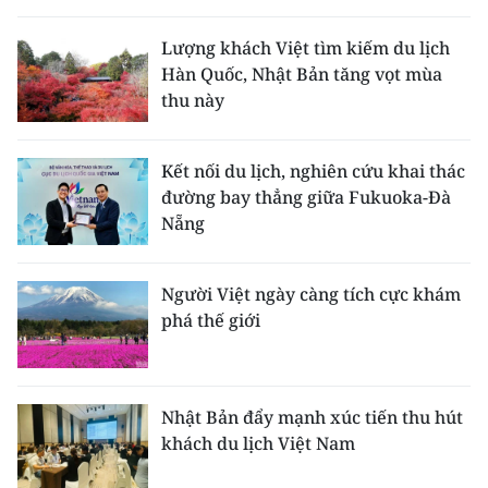
THỂ THAO
Lượng khách Việt tìm kiếm du lịch
Hàn Quốc, Nhật Bản tăng vọt mùa
GIÁO DỤC
thu này
Y TẾ
Kết nối du lịch, nghiên cứu khai thác
KHOA HỌC - CÔNG NGHỆ
đường bay thẳng giữa Fukuoka-Đà
Nẵng
MÔI TRƯỜNG
BẠN ĐỌC
Người Việt ngày càng tích cực khám
phá thế giới
KIỂM CHỨNG THÔNG TIN
TRI THỨC CHUYÊN SÂU
Nhật Bản đẩy mạnh xúc tiến thu hút
khách du lịch Việt Nam
54 DÂN TỘC VIỆT NAM