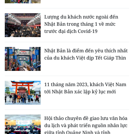
TIN MỚI
Lượng du khách nước ngoài đến
TIN ĐỊA PHƯƠNG
Nhật Bản trong tháng 1 về mức
trước đại dịch Covid-19
Trung du và miền núi phía Bắc
Đồng bằng sông Hồng
Nhật Bản là điểm đến yêu thích nhất
của du khách Việt dịp Tết Giáp Thìn
Bắc Trung Bộ
Duyên hải Nam Trung Bộ và Tây
Nguyên
11 tháng năm 2023, khách Việt Nam
tới Nhật Bản xác lập kỷ lục mới
Đông Nam Bộ
Đồng bằng sông Cửu Long
Hội thảo chuyên đề giao lưu văn hóa
Chuyên trang Hà Nội
du lịch và phát triển nguồn nhân lực
giữa tỉnh Quảng Ninh và tỉnh
Chuyên trang TP. Hồ Chí Minh