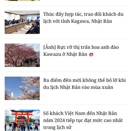
CHƯƠNG TRÌNH OCOP - MỖI XÃ
MỘT SẢN PHẨM
Thúc đẩy hợp tác, trao đổi khách du
lịch với tỉnh Kagawa, Nhật Bản
RADIO
MEDIA CENTER
[Ảnh] Rực rỡ thị trấn hoa anh đào
Kawazu ở Nhật Bản
E-Magazine
Video
Ba điểm đến mới không thể bỏ lỡ khi
Media Chính trị
du lịch Nhật Bản vào mùa xuân
Media Kinh tế
Media Văn hóa
Số khách Việt Nam đến Nhật Bản
năm 2024 tiếp tục đạt mức cao nhất
Media Xã hội
trong lịch sử