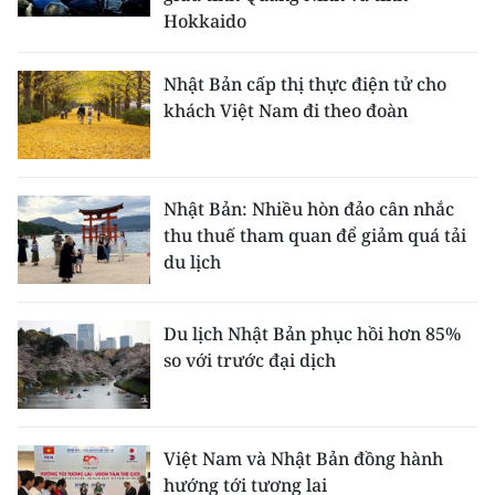
Hokkaido
CHUYÊN ĐỀ
Nhật Bản cấp thị thực điện tử cho
CÁC CHUYÊN TRANG
khách Việt Nam đi theo đoàn
VỀ BÁO NHÂN DÂN
Nhật Bản: Nhiều hòn đảo cân nhắc
THỜI NAY
thu thuế tham quan để giảm quá tải
du lịch
NHÂN DÂN CUỐI TUẦN
NHÂN DÂN HẰNG THÁNG
Du lịch Nhật Bản phục hồi hơn 85%
so với trước đại dịch
MUA BÁO
ĐỌC BÁO IN
Việt Nam và Nhật Bản đồng hành
hướng tới tương lai