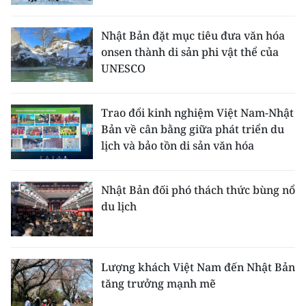
Media Pháp luật
Media Du lịch
Nhật Bản đặt mục tiêu đưa văn hóa
onsen thành di sản phi vật thể của
Media Thế giới
UNESCO
Media Thể thao
Trao đổi kinh nghiệm Việt Nam-Nhật
Media Giáo dục
Bản về cân bằng giữa phát triển du
lịch và bảo tồn di sản văn hóa
Media Y tế
Media Khoa học - Công nghệ
Nhật Bản đối phó thách thức bùng nổ
du lịch
Media Môi trường
Ảnh
Lượng khách Việt Nam đến Nhật Bản
Infographic
tăng trưởng mạnh mẽ