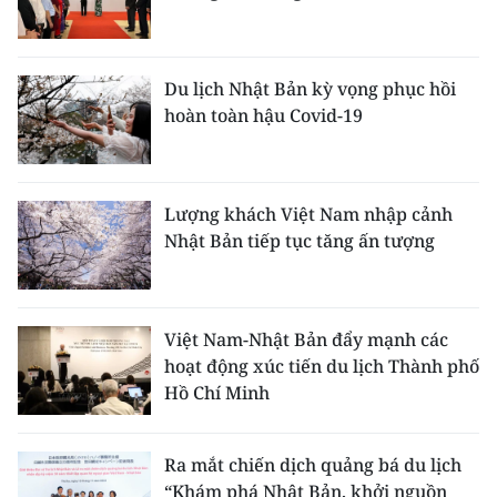
ENGLISH
中文
Du lịch Nhật Bản kỳ vọng phục hồi
hoàn toàn hậu Covid-19
FRANÇAIS
РУССКИЙ
Lượng khách Việt Nam nhập cảnh
ESPAÑOL
Nhật Bản tiếp tục tăng ấn tượng
한국어
Việt Nam-Nhật Bản đẩy mạnh các
hoạt động xúc tiến du lịch Thành phố
Hồ Chí Minh
Ra mắt chiến dịch quảng bá du lịch
“Khám phá Nhật Bản, khởi nguồn