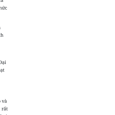
ừa
chức
n
ch
Đại
ạt
o và
 rất