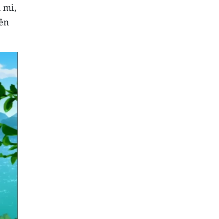
 mì,
iên