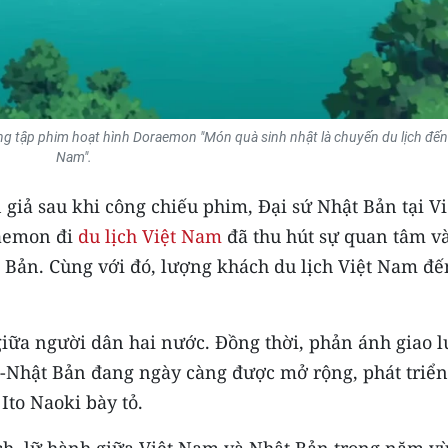
ong tập phim hoạt hình Doraemon "Món quà sinh nhật là chuyến du lịch đến
Nam".
 giả sau khi công chiếu phim, Đại sứ Nhật Bản tại Vi
raemon đi
du lịch Việt Nam
đã thu hút sự quan tâm và
 Bản. Cùng với đó, lượng khách du lịch Việt Nam đế
giữa người dân hai nước. Đồng thời, phản ánh giao 
-Nhật Bản đang ngày càng được mở rộng, phát triển
Ito Naoki bày tỏ.