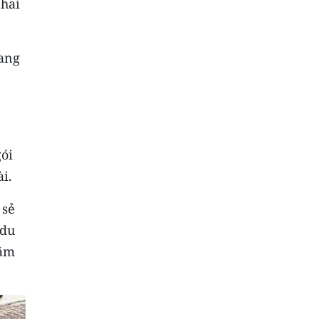
 hai
đang
ói
i.
 sẻ
 du
hằm