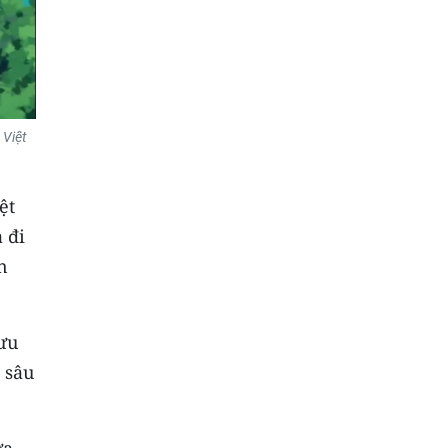
 Việt
ệt
 đi
n
lưu
 sâu