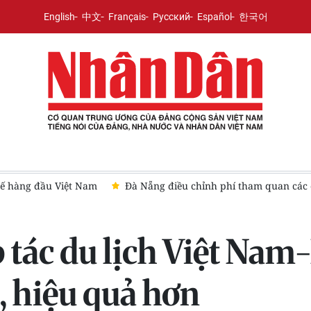
English
中文
Français
Русский
Español
한국어
í tham quan các công trình văn hóa và di sản
Thành phố Hồ C
tác du lịch Việt Nam
, hiệu quả hơn