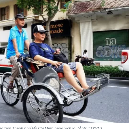
g tâm Thành phố Hồ Chí Minh bằng xích lô. (Ảnh: TTXVN)