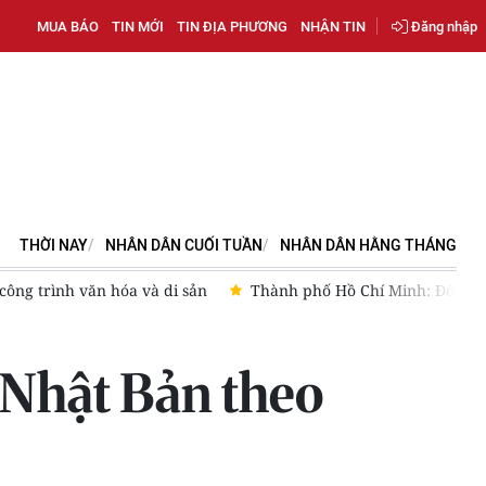
MUA BÁO
TIN MỚI
TIN ĐỊA PHƯƠNG
NHẬN TIN
Đăng nhập
THỜI NAY
NHÂN DÂN CUỐI TUẦN
NHÂN DÂN HẰNG THÁNG
hí Minh: Đối thoại giải quyết vướng mắc về lĩnh vực du lịch
-Nhật Bản theo