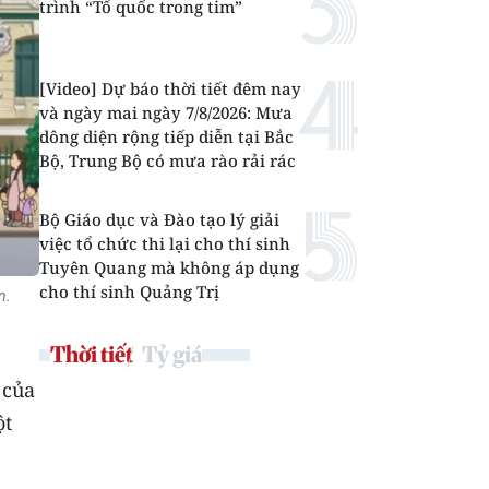
trình “Tổ quốc trong tim”
[Video] Dự báo thời tiết đêm nay
và ngày mai ngày 7/8/2026: Mưa
dông diện rộng tiếp diễn tại Bắc
Bộ, Trung Bộ có mưa rào rải rác
Bộ Giáo dục và Đào tạo lý giải
việc tổ chức thi lại cho thí sinh
Tuyên Quang mà không áp dụng
cho thí sinh Quảng Trị
n.
Thời tiết
Tỷ giá
 của
ột