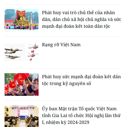
THỂ THAO
Phát huy vai trò chủ thể của nhân
dân, dân chủ xã hội chủ nghĩa và sức
GIÁO DỤC
mạnh đại đoàn kết toàn dân tộc
Y TẾ
Rạng rỡ Việt Nam
KHOA HỌC - CÔNG NGHỆ
MÔI TRƯỜNG
BẠN ĐỌC
Phát huy sức mạnh đại đoàn kết dân
tộc trong kỷ nguyên số
KIỂM CHỨNG THÔNG TIN
TRI THỨC CHUYÊN SÂU
Ủy ban Mặt trận Tổ quốc Việt Nam
tỉnh Gia Lai tổ chức Hội nghị lần thứ
54 DÂN TỘC VIỆT NAM
I, nhiệm kỳ 2024-2029