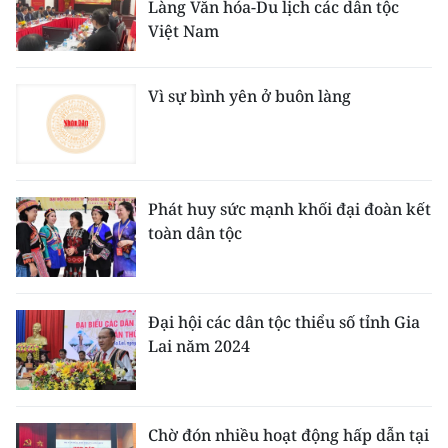
Làng Văn hóa-Du lịch các dân tộc
TIN MỚI
Việt Nam
TIN ĐỊA PHƯƠNG
Vì sự bình yên ở buôn làng
Trung du và miền núi phía Bắc
Đồng bằng sông Hồng
Bắc Trung Bộ
Phát huy sức mạnh khối đại đoàn kết
toàn dân tộc
Duyên hải Nam Trung Bộ và Tây
Nguyên
Đông Nam Bộ
Đại hội các dân tộc thiểu số tỉnh Gia
Lai năm 2024
Đồng bằng sông Cửu Long
Chuyên trang Hà Nội
Chờ đón nhiều hoạt động hấp dẫn tại
Chuyên trang TP. Hồ Chí Minh