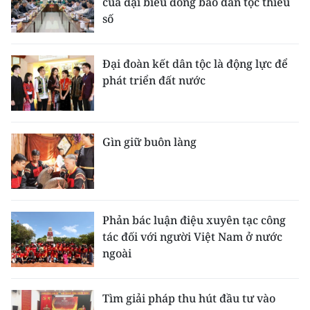
của đại biểu đồng bào dân tộc thiểu
Media Pháp luật
số
Media Du lịch
Đại đoàn kết dân tộc là động lực để
Media Thế giới
phát triển đất nước
Media Thể thao
Media Giáo dục
Gìn giữ buôn làng
Media Y tế
Media Khoa học - Công nghệ
Media Môi trường
Phản bác luận điệu xuyên tạc công
tác đối với người Việt Nam ở nước
Ảnh
ngoài
Infographic
Tìm giải pháp thu hút đầu tư vào