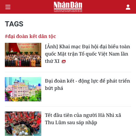
TAGS
#đại đoàn kết dân tộc
CHÍNH TRỊ
[Ảnh] Khai mạc Đại hội đại biểu toàn
quốc Mặt trận Tổ quốc Việt Nam lần
KINH TẾ
thứ XI
VĂN HÓA
Đại đoàn kết - động lực để phát triển
XÃ HỘI
bứt phá
PHÁP LUẬT
DU LỊCH
Tết đầu tiên của người Hà Nhì xã
Thu Lũm sau sáp nhập
THẾ GIỚI