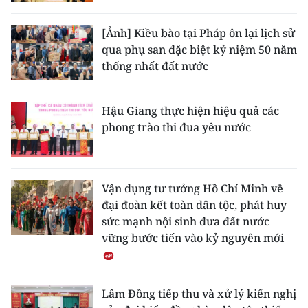
CHƯƠNG TRÌNH OCOP - MỖI XÃ
MỘT SẢN PHẨM
[Ảnh] Kiều bào tại Pháp ôn lại lịch sử
qua phụ san đặc biệt kỷ niệm 50 năm
thống nhất đất nước
RADIO
MEDIA CENTER
Hậu Giang thực hiện hiệu quả các
phong trào thi đua yêu nước
E-Magazine
Video
Vận dụng tư tưởng Hồ Chí Minh về
Media Chính trị
đại đoàn kết toàn dân tộc, phát huy
sức mạnh nội sinh đưa đất nước
Media Kinh tế
vững bước tiến vào kỷ nguyên mới
Media Văn hóa
Media Xã hội
Lâm Đồng tiếp thu và xử lý kiến nghị