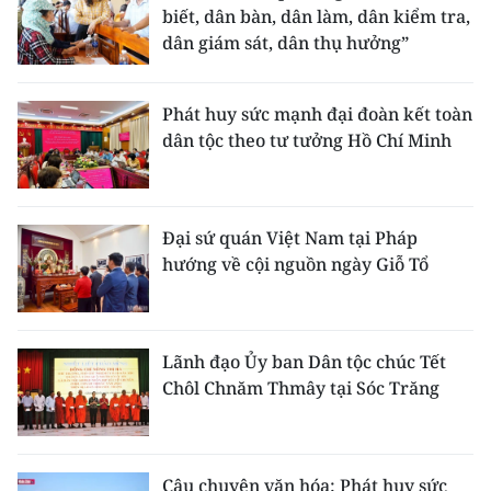
ENGLISH
biết, dân bàn, dân làm, dân kiểm tra,
dân giám sát, dân thụ hưởng”
中文
Phát huy sức mạnh đại đoàn kết toàn
FRANÇAIS
dân tộc theo tư tưởng Hồ Chí Minh
РУССКИЙ
ESPAÑOL
Đại sứ quán Việt Nam tại Pháp
hướng về cội nguồn ngày Giỗ Tổ
한국어
Lãnh đạo Ủy ban Dân tộc chúc Tết
Chôl Chnăm Thmây tại Sóc Trăng
Câu chuyện văn hóa: Phát huy sức