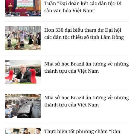
Tuần "Đại đoàn kết các dân tộc-Di
sản văn hóa Việt Nam"
CHUYÊN ĐỀ
CÁC CHUYÊN TRANG
Hơn 330 đại biểu tham dự Đại hội
các dân tộc thiểu số tỉnh Lâm Đồng
VỀ BÁO NHÂN DÂN
THỜI NAY
Nhà sử học Brazil ấn tượng về những
thành tựu của Việt Nam
NHÂN DÂN CUỐI TUẦN
NHÂN DÂN HẰNG THÁNG
Nhà sử học Brazil ấn tượng về những
MUA BÁO
thành tựu của Việt Nam
ĐỌC BÁO IN
Thực hiện tốt phương châm “Dân