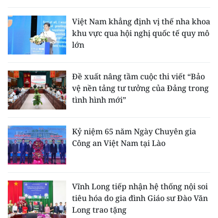
THỂ THAO
Việt Nam khẳng định vị thế nha khoa
khu vực qua hội nghị quốc tế quy mô
GIÁO DỤC
lớn
Y TẾ
Đề xuất nâng tầm cuộc thi viết “Bảo
KHOA HỌC - CÔNG NGHỆ
vệ nền tảng tư tưởng của Đảng trong
tình hình mới”
MÔI TRƯỜNG
BẠN ĐỌC
Kỷ niệm 65 năm Ngày Chuyên gia
Công an Việt Nam tại Lào
KIỂM CHỨNG THÔNG TIN
TRI THỨC CHUYÊN SÂU
Vĩnh Long tiếp nhận hệ thống nội soi
tiêu hóa do gia đình Giáo sư Đào Văn
54 DÂN TỘC VIỆT NAM
Long trao tặng