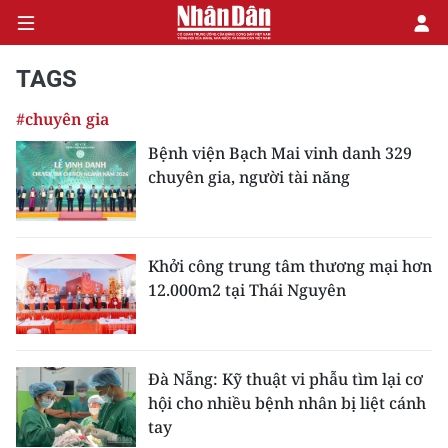
TAGS
#chuyên gia
CHÍNH TRỊ
Bệnh viện Bạch Mai vinh danh 329
chuyên gia, người tài năng
KINH TẾ
VĂN HÓA
Khởi công trung tâm thương mại hơn
XÃ HỘI
12.000m2 tại Thái Nguyên
PHÁP LUẬT
DU LỊCH
Đà Nẵng: Kỹ thuật vi phẫu tìm lại cơ
hội cho nhiều bệnh nhân bị liệt cánh
THẾ GIỚI
tay