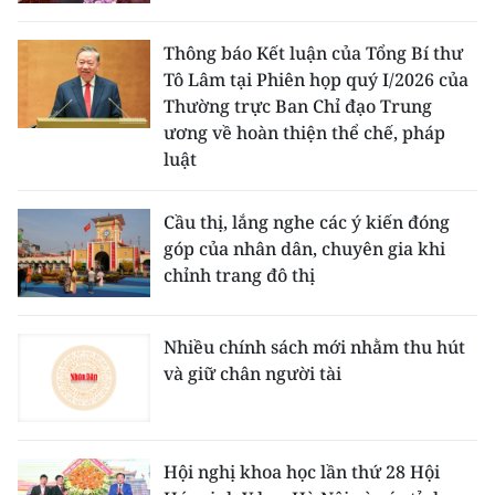
CHƯƠNG TRÌNH OCOP - MỖI XÃ
MỘT SẢN PHẨM
Thông báo Kết luận của Tổng Bí thư
Tô Lâm tại Phiên họp quý I/2026 của
Thường trực Ban Chỉ đạo Trung
RADIO
ương về hoàn thiện thể chế, pháp
luật
MEDIA CENTER
E-Magazine
Cầu thị, lắng nghe các ý kiến đóng
góp của nhân dân, chuyên gia khi
Video
chỉnh trang đô thị
Media Chính trị
Nhiều chính sách mới nhằm thu hút
Media Kinh tế
và giữ chân người tài
Media Văn hóa
Media Xã hội
Hội nghị khoa học lần thứ 28 Hội