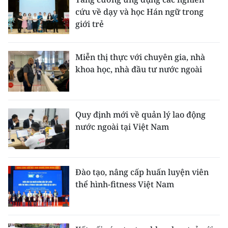
TIN MỚI
cứu về dạy và học Hán ngữ trong
giới trẻ
TIN ĐỊA PHƯƠNG
Miễn thị thực với chuyên gia, nhà
Trung du và miền núi phía Bắc
khoa học, nhà đầu tư nước ngoài
Đồng bằng sông Hồng
Bắc Trung Bộ
Quy định mới về quản lý lao động
Duyên hải Nam Trung Bộ và Tây
nước ngoài tại Việt Nam
Nguyên
Đông Nam Bộ
Đào tạo, nâng cấp huấn luyện viên
Đồng bằng sông Cửu Long
thể hình-fitness Việt Nam
Chuyên trang Hà Nội
Chuyên trang TP. Hồ Chí Minh