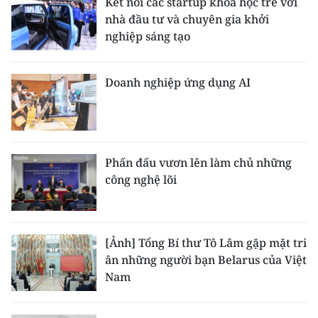
Kết nối các startup khoa học trẻ với
nhà đầu tư và chuyên gia khởi
CHUYÊN ĐỀ
nghiệp sáng tạo
CÁC CHUYÊN TRANG
Doanh nghiệp ứng dụng AI
VỀ BÁO NHÂN DÂN
THỜI NAY
Phấn đấu vươn lên làm chủ những
NHÂN DÂN CUỐI TUẦN
công nghệ lõi
NHÂN DÂN HẰNG THÁNG
[Ảnh] Tổng Bí thư Tô Lâm gặp mặt tri
MUA BÁO
ân những người bạn Belarus của Việt
Nam
ĐỌC BÁO IN