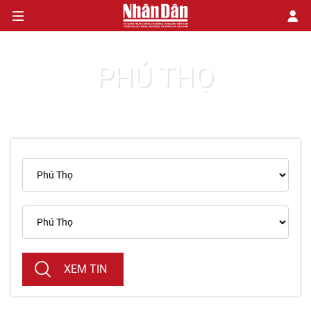
PHÚ THỌ
CHÍNH TRỊ
KINH TẾ
VĂN HÓA
XÃ HỘI
PHÁP LUẬT
DU LỊCH
XEM TIN
THẾ GIỚI