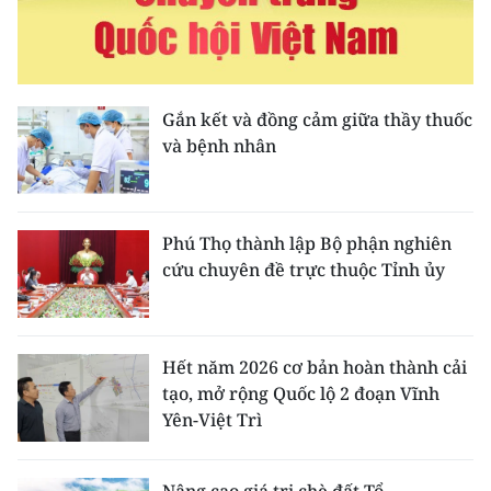
Media Pháp luật
Media Du lịch
Media Thế giới
Gắn kết và đồng cảm giữa thầy thuốc
và bệnh nhân
Media Thể thao
Media Giáo dục
Phú Thọ thành lập Bộ phận nghiên
Media Y tế
cứu chuyên đề trực thuộc Tỉnh ủy
Media Khoa học - Công nghệ
Media Môi trường
Hết năm 2026 cơ bản hoàn thành cải
tạo, mở rộng Quốc lộ 2 đoạn Vĩnh
Ảnh
Yên-Việt Trì
Infographic