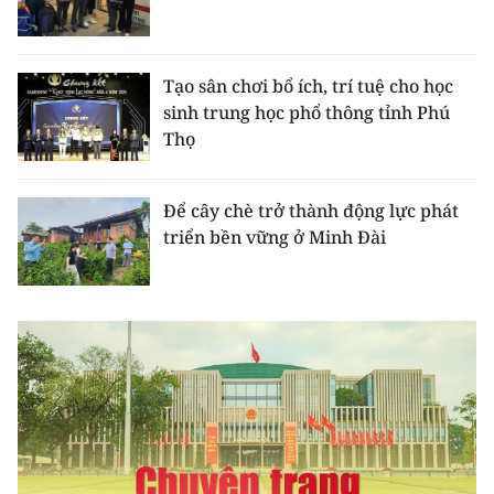
CHƯƠNG TRÌNH OCOP - MỖI XÃ
MỘT SẢN PHẨM
Tạo sân chơi bổ ích, trí tuệ cho học
RADIO
sinh trung học phổ thông tỉnh Phú
Thọ
MEDIA CENTER
Để cây chè trở thành động lực phát
E-Magazine
triển bền vững ở Minh Đài
Video
Media Chính trị
Media Kinh tế
Media Văn hóa
Media Xã hội