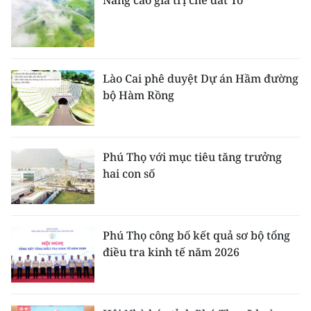
Nâng cao giá trị chè đất Tổ
TIN MỚI
TIN ĐỊA PHƯƠNG
Trung du và miền núi phía Bắc
Lào Cai phê duyệt Dự án Hầm đường
bộ Hàm Rồng
Đồng bằng sông Hồng
Bắc Trung Bộ
Phú Thọ với mục tiêu tăng trưởng
Duyên hải Nam Trung Bộ và Tây
hai con số
Nguyên
Đông Nam Bộ
Phú Thọ công bố kết quả sơ bộ tổng
Đồng bằng sông Cửu Long
điều tra kinh tế năm 2026
Chuyên trang Hà Nội
Chuyên trang TP. Hồ Chí Minh