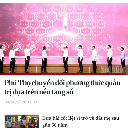
THỂ THAO
GIÁO DỤC
Y TẾ
KHOA HỌC - CÔNG NGHỆ
MÔI TRƯỜNG
BẠN ĐỌC
Phú Thọ chuyển đổi phương thức quản
KIỂM CHỨNG THÔNG TIN
trị dựa trên nền tảng số
04/08/2026 14:33
TRI THỨC CHUYÊN SÂU
54 DÂN TỘC VIỆT NAM
Đưa hài cốt liệt sĩ trở về đất mẹ sau
gần 60 năm