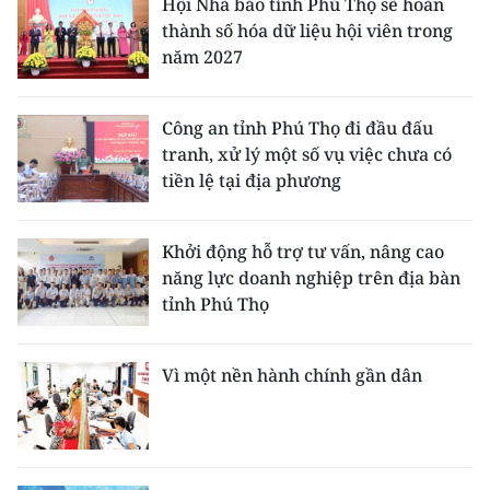
Hội Nhà báo tỉnh Phú Thọ sẽ hoàn
thành số hóa dữ liệu hội viên trong
CHUYÊN ĐỀ
năm 2027
CÁC CHUYÊN TRANG
Công an tỉnh Phú Thọ đi đầu đấu
tranh, xử lý một số vụ việc chưa có
VỀ BÁO NHÂN DÂN
tiền lệ tại địa phương
THỜI NAY
Khởi động hỗ trợ tư vấn, nâng cao
NHÂN DÂN CUỐI TUẦN
năng lực doanh nghiệp trên địa bàn
tỉnh Phú Thọ
NHÂN DÂN HẰNG THÁNG
Vì một nền hành chính gần dân
MUA BÁO
ĐỌC BÁO IN