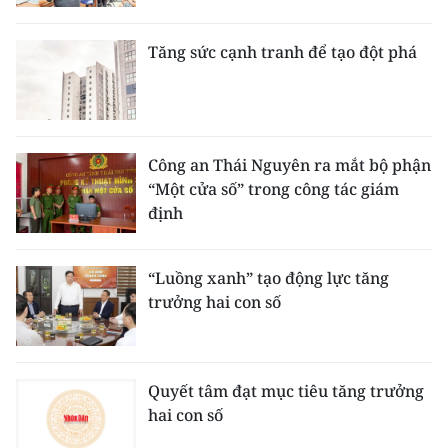
Media Pháp luật
Media Du lịch
Tăng sức cạnh tranh để tạo đột phá
Media Thế giới
Media Thể thao
Công an Thái Nguyên ra mắt bộ phận
Media Giáo dục
“Một cửa số” trong công tác giám
định
Media Y tế
Media Khoa học - Công nghệ
“Luồng xanh” tạo động lực tăng
trưởng hai con số
Media Môi trường
Ảnh
Quyết tâm đạt mục tiêu tăng trưởng
Infographic
hai con số