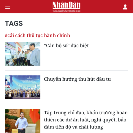
TAGS
#cải cách thủ tục hành chính
CHÍNH TRỊ
“Cán bộ số” đặc biệt
KINH TẾ
VĂN HÓA
Chuyển hướng thu hút đầu tư
XÃ HỘI
PHÁP LUẬT
DU LỊCH
Tập trung chỉ đạo, khẩn trương hoàn
thiện các dự án luật, nghị quyết, bảo
THẾ GIỚI
đảm tiến độ và chất lượng