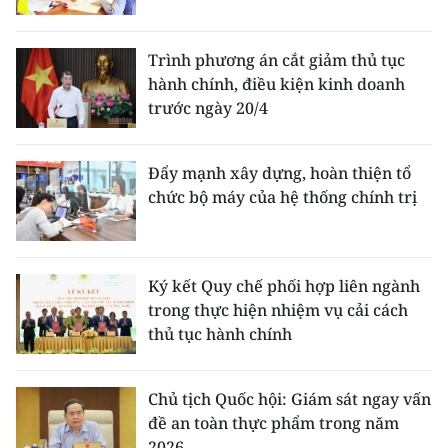
CHUYÊN ĐỀ
Trình phương án cắt giảm thủ tục
hành chính, điều kiện kinh doanh
CÁC CHUYÊN TRANG
trước ngày 20/4
VỀ BÁO NHÂN DÂN
Đẩy mạnh xây dựng, hoàn thiện tổ
chức bộ máy của hệ thống chính trị
THỜI NAY
NHÂN DÂN CUỐI TUẦN
Ký kết Quy chế phối hợp liên ngành
NHÂN DÂN HẰNG THÁNG
trong thực hiện nhiệm vụ cải cách
thủ tục hành chính
MUA BÁO
ĐỌC BÁO IN
Chủ tịch Quốc hội: Giám sát ngay vấn
đề an toàn thực phẩm trong năm
2026