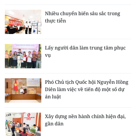
THỂ THAO
Nhiều chuyển biến sâu sắc trong
thực tiễn
GIÁO DỤC
Y TẾ
Lấy người dân làm trung tâm phục
KHOA HỌC - CÔNG NGHỆ
vụ
MÔI TRƯỜNG
BẠN ĐỌC
Phó Chủ tịch Quốc hội Nguyễn Hồng
Diên làm việc về tiến độ một số dự
KIỂM CHỨNG THÔNG TIN
án luật
TRI THỨC CHUYÊN SÂU
Xây dựng nền hành chính hiện đại,
gần dân
54 DÂN TỘC VIỆT NAM