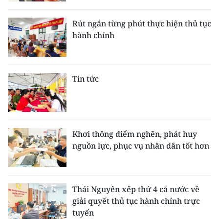
CHƯƠNG TRÌNH OCOP - MỖI XÃ
MỘT SẢN PHẨM
Rút ngắn từng phút thực hiện thủ tục
hành chính
RADIO
MEDIA CENTER
Tin tức
E-Magazine
Video
Khơi thông điểm nghẽn, phát huy
Media Chính trị
nguồn lực, phục vụ nhân dân tốt hơn
Media Kinh tế
Media Văn hóa
Thái Nguyên xếp thứ 4 cả nước về
giải quyết thủ tục hành chính trực
Media Xã hội
tuyến