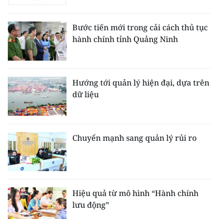
TIN MỚI
Bước tiến mới trong cải cách thủ tục
TIN ĐỊA PHƯƠNG
hành chính tỉnh Quảng Ninh
Trung du và miền núi phía Bắc
Đồng bằng sông Hồng
Hướng tới quản lý hiện đại, dựa trên
dữ liệu
Bắc Trung Bộ
Duyên hải Nam Trung Bộ và Tây
Nguyên
Chuyển mạnh sang quản lý rủi ro
Đông Nam Bộ
Đồng bằng sông Cửu Long
Hiệu quả từ mô hình “Hành chính
Chuyên trang Hà Nội
lưu động”
Chuyên trang TP. Hồ Chí Minh