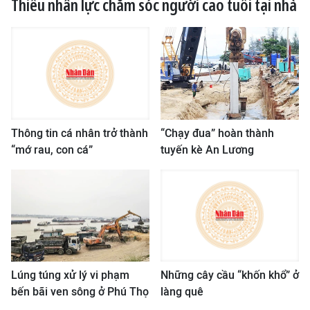
Thiếu nhân lực chăm sóc người cao tuổi tại nhà
QUỐC TẾ
THỂ THAO
DU LỊCH
HỒ SƠ - TƯ LIỆU
Thông tin cá nhân trở thành
“Chạy đua” hoàn thành
“mớ rau, con cá”
tuyến kè An Lương
NHÂN DÂN ĐIỆN TỬ
NHÂN DÂN HẰNG THÁNG
NHÂN DÂN CUỐI TUẦN
Lúng túng xử lý vi phạm
Những cây cầu “khốn khổ” ở
bến bãi ven sông ở Phú Thọ
làng quê