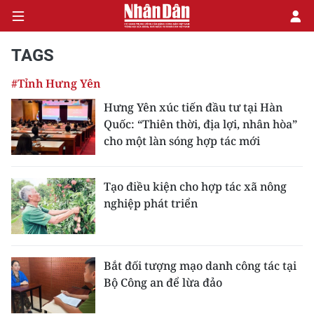
TAGS
#Tỉnh Hưng Yên
CHÍNH TRỊ
Hưng Yên xúc tiến đầu tư tại Hàn
Quốc: “Thiên thời, địa lợi, nhân hòa”
KINH TẾ
cho một làn sóng hợp tác mới
VĂN HÓA
Tạo điều kiện cho hợp tác xã nông
XÃ HỘI
nghiệp phát triển
PHÁP LUẬT
DU LỊCH
Bắt đối tượng mạo danh công tác tại
Bộ Công an để lừa đảo
THẾ GIỚI