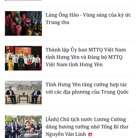
CHƯƠNG TRÌNH OCOP - MỖI XÃ
MỘT SẢN PHẨM
Làng Ông Hảo - Vùng sáng của ký ức
Trung thu
RADIO
MEDIA CENTER
Thành lập Ủy ban MTTQ Việt Nam
tỉnh Hưng Yên và Đảng bộ MTTQ
E-Magazine
Việt Nam tỉnh Hưng Yên
Video
Tỉnh Hưng Yên tăng cường hợp tác
Media Chính trị
với các địa phương của Trung Quốc
Media Kinh tế
Media Văn hóa
[Ảnh] Chủ tịch nước Lương Cường
dâng hương tưởng nhớ Tổng Bí thư
Media Xã hội
Nguyễn Văn Linh