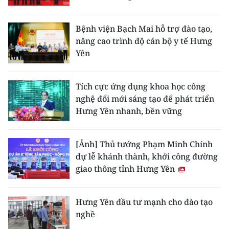
TIN MỚI
Bệnh viện Bạch Mai hỗ trợ đào tạo,
TIN ĐỊA PHƯƠNG
nâng cao trình độ cán bộ y tế Hưng
Yên
Trung du và miền núi phía Bắc
Đồng bằng sông Hồng
Tích cực ứng dụng khoa học công
nghệ đổi mới sáng tạo để phát triển
Bắc Trung Bộ
Hưng Yên nhanh, bền vững
Duyên hải Nam Trung Bộ và Tây
Nguyên
[Ảnh] Thủ tướng Phạm Minh Chính
dự lễ khánh thành, khởi công đường
Đông Nam Bộ
giao thông tỉnh Hưng Yên
Đồng bằng sông Cửu Long
Hưng Yên đầu tư mạnh cho đào tạo
Chuyên trang Hà Nội
nghề
Chuyên trang TP. Hồ Chí Minh