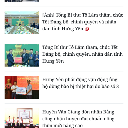
Media Pháp luật
Media Du lịch
[Ảnh] Tổng Bí thư Tô Lâm thăm, chúc
Tết Đảng bộ, chính quyền và nhân
Media Thế giới
dân tỉnh Hưng Yên
Media Thể thao
Tổng Bí thư Tô Lâm thăm, chúc Tết
Media Giáo dục
Đảng bộ, chính quyền, nhân dân tỉnh
Hưng Yên
Media Y tế
Media Khoa học - Công nghệ
Hưng Yên phát động vận động ủng
hộ đồng bào bị thiệt hại do bão số 3
Media Môi trường
Ảnh
Huyện Văn Giang đón nhận Bằng
Infographic
công nhận huyện đạt chuẩn nông
thôn mới nâng cao