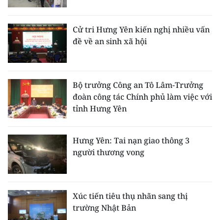
CHUYÊN ĐỀ
Cử tri Hưng Yên kiến nghị nhiều vấn
đề về an sinh xã hội
CÁC CHUYÊN TRANG
VỀ BÁO NHÂN DÂN
Bộ trưởng Công an Tô Lâm-Trưởng
đoàn công tác Chính phủ làm việc với
THỜI NAY
tỉnh Hưng Yên
NHÂN DÂN CUỐI TUẦN
Hưng Yên: Tai nạn giao thông 3
NHÂN DÂN HẰNG THÁNG
người thương vong
MUA BÁO
ĐỌC BÁO IN
Xúc tiến tiêu thụ nhãn sang thị
trường Nhật Bản