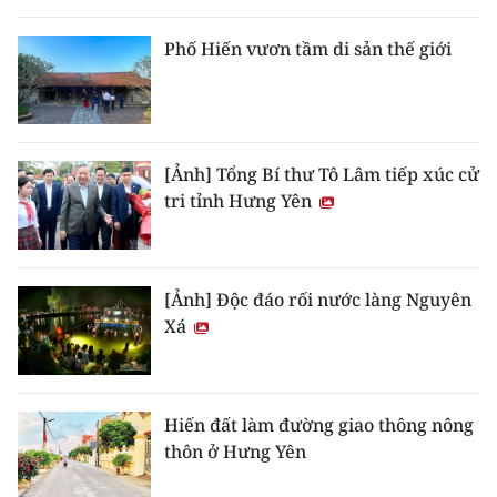
THỂ THAO
Phố Hiến vươn tầm di sản thế giới
GIÁO DỤC
Y TẾ
[Ảnh] Tổng Bí thư Tô Lâm tiếp xúc cử
KHOA HỌC - CÔNG NGHỆ
tri tỉnh Hưng Yên
MÔI TRƯỜNG
BẠN ĐỌC
[Ảnh] Độc đáo rối nước làng Nguyên
Xá
KIỂM CHỨNG THÔNG TIN
TRI THỨC CHUYÊN SÂU
Hiến đất làm đường giao thông nông
thôn ở Hưng Yên
54 DÂN TỘC VIỆT NAM