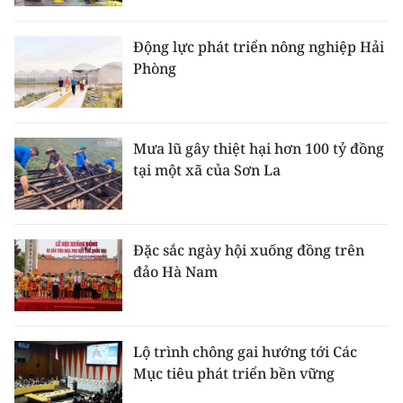
Media Pháp luật
Media Du lịch
Động lực phát triển nông nghiệp Hải
Phòng
Media Thế giới
Media Thể thao
Mưa lũ gây thiệt hại hơn 100 tỷ đồng
Media Giáo dục
tại một xã của Sơn La
Media Y tế
Media Khoa học - Công nghệ
Đặc sắc ngày hội xuống đồng trên
đảo Hà Nam
Media Môi trường
Ảnh
Lộ trình chông gai hướng tới Các
Infographic
Mục tiêu phát triển bền vững