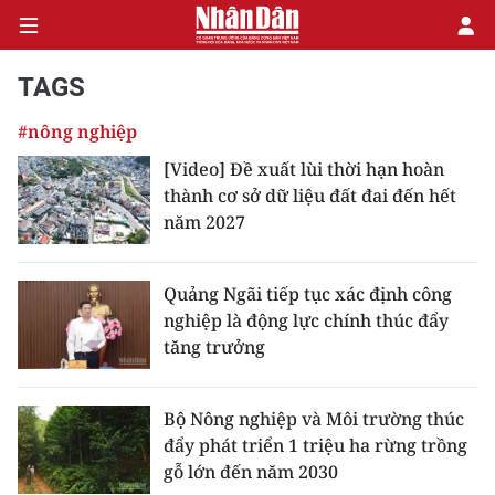
TAGS
#nông nghiệp
CHÍNH TRỊ
[Video] Đề xuất lùi thời hạn hoàn
thành cơ sở dữ liệu đất đai đến hết
KINH TẾ
năm 2027
VĂN HÓA
Quảng Ngãi tiếp tục xác định công
XÃ HỘI
nghiệp là động lực chính thúc đẩy
tăng trưởng
PHÁP LUẬT
DU LỊCH
Bộ Nông nghiệp và Môi trường thúc
đẩy phát triển 1 triệu ha rừng trồng
THẾ GIỚI
gỗ lớn đến năm 2030