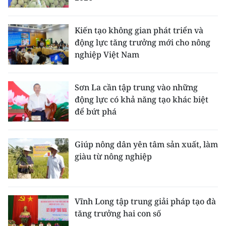
CHUYÊN ĐỀ
Kiến tạo không gian phát triển và
động lực tăng trưởng mới cho nông
CÁC CHUYÊN TRANG
nghiệp Việt Nam
VỀ BÁO NHÂN DÂN
Sơn La cần tập trung vào những
động lực có khả năng tạo khác biệt
THỜI NAY
để bứt phá
NHÂN DÂN CUỐI TUẦN
Giúp nông dân yên tâm sản xuất, làm
NHÂN DÂN HẰNG THÁNG
giàu từ nông nghiệp
MUA BÁO
ĐỌC BÁO IN
Vĩnh Long tập trung giải pháp tạo đà
tăng trưởng hai con số