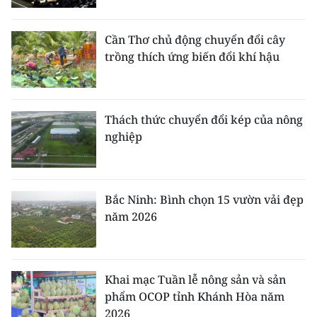
TIN MỚI
Cần Thơ chủ động chuyển đổi cây
TIN ĐỊA PHƯƠNG
trồng thích ứng biến đổi khí hậu
Trung du và miền núi phía Bắc
Đồng bằng sông Hồng
Thách thức chuyển đổi kép của nông
nghiệp
Bắc Trung Bộ
Duyên hải Nam Trung Bộ và Tây
Nguyên
Bắc Ninh: Bình chọn 15 vườn vải đẹp
năm 2026
Đông Nam Bộ
Đồng bằng sông Cửu Long
Khai mạc Tuần lễ nông sản và sản
Chuyên trang Hà Nội
phẩm OCOP tỉnh Khánh Hòa năm
2026
Chuyên trang TP. Hồ Chí Minh