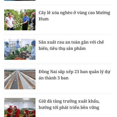
CHƯƠNG TRÌNH OCOP - MỖI XÃ
MỘT SẢN PHẨM
Cây lê xóa nghèo ở vùng cao Mường
Hum
RADIO
MEDIA CENTER
Sản xuất rau an toàn gắn với chế
biến, tiêu thụ sản phẩm
E-Magazine
Video
Đồng Nai sắp xếp 23 ban quản lý dự
Media Chính trị
án thành 3 ban
Media Kinh tế
Media Văn hóa
Giữ đà tăng trưởng xuất khẩu,
hướng tới phát triển bền vững
Media Xã hội