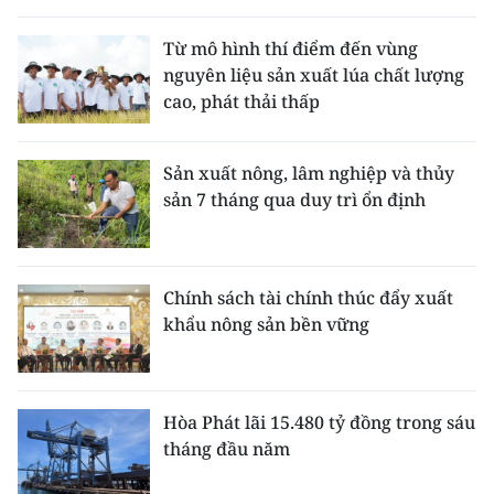
THỂ THAO
Từ mô hình thí điểm đến vùng
nguyên liệu sản xuất lúa chất lượng
GIÁO DỤC
cao, phát thải thấp
Y TẾ
Sản xuất nông, lâm nghiệp và thủy
KHOA HỌC - CÔNG NGHỆ
sản 7 tháng qua duy trì ổn định
MÔI TRƯỜNG
BẠN ĐỌC
Chính sách tài chính thúc đẩy xuất
khẩu nông sản bền vững
KIỂM CHỨNG THÔNG TIN
TRI THỨC CHUYÊN SÂU
Hòa Phát lãi 15.480 tỷ đồng trong sáu
tháng đầu năm
54 DÂN TỘC VIỆT NAM