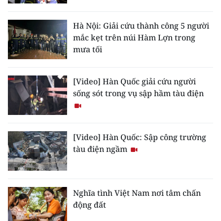
Media Pháp luật
Media Du lịch
Hà Nội: Giải cứu thành công 5 người
mắc kẹt trên núi Hàm Lợn trong
Media Thế giới
mưa tối
Media Thể thao
[Video] Hàn Quốc giải cứu người
Media Giáo dục
sống sót trong vụ sập hầm tàu điện
Media Y tế
Media Khoa học - Công nghệ
[Video] Hàn Quốc: Sập công trường
tàu điện ngầm
Media Môi trường
Ảnh
Nghĩa tình Việt Nam nơi tâm chấn
Infographic
động đất