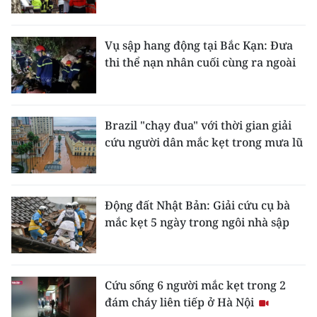
ENGLISH
中文
Vụ sập hang động tại Bắc Kạn: Đưa
thi thể nạn nhân cuối cùng ra ngoài
FRANÇAIS
РУССКИЙ
Brazil "chạy đua" với thời gian giải
cứu người dân mắc kẹt trong mưa lũ
ESPAÑOL
한국어
Động đất Nhật Bản: Giải cứu cụ bà
mắc kẹt 5 ngày trong ngôi nhà sập
Cứu sống 6 người mắc kẹt trong 2
đám cháy liên tiếp ở Hà Nội