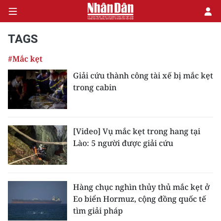
TAGS
#Mắc kẹt
CHÍNH TRỊ
Giải cứu thành công tài xế bị mắc kẹt
trong cabin
KINH TẾ
VĂN HÓA
[Video] Vụ mắc kẹt trong hang tại
XÃ HỘI
Lào: 5 người được giải cứu
PHÁP LUẬT
DU LỊCH
Hàng chục nghìn thủy thủ mắc kẹt ở
Eo biển Hormuz, cộng đồng quốc tế
THẾ GIỚI
tìm giải pháp