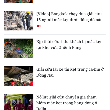
TIN MỚI
[Video] Bangkok chạy đua giải cứu
TIN ĐỊA PHƯƠNG
15 người mắc kẹt dưới đống đổ nát
Trung du và miền núi phía Bắc
Đồng bằng sông Hồng
Kịp thời cứu 2 du khách bị mắc kẹt
tại khu vực Ghềnh Bàng
Bắc Trung Bộ
Duyên hải Nam Trung Bộ và Tây
Nguyên
Giải cứu lái xe tải kẹt trong ca-bin ở
Đồng Nai
Đông Nam Bộ
Đồng bằng sông Cửu Long
Nỗ lực giải cứu chuyên gia thám
Chuyên trang Hà Nội
hiểm mắc kẹt trong hang động ở
Italia
Chuyên trang TP. Hồ Chí Minh