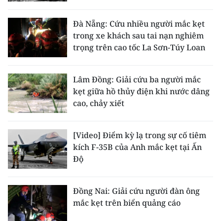
CHƯƠNG TRÌNH OCOP - MỖI XÃ
MỘT SẢN PHẨM
Đà Nẵng: Cứu nhiều người mắc kẹt
trong xe khách sau tai nạn nghiêm
trọng trên cao tốc La Sơn-Túy Loan
RADIO
MEDIA CENTER
Lâm Đồng: Giải cứu ba người mắc
kẹt giữa hồ thủy điện khi nước dâng
E-Magazine
cao, chảy xiết
Video
[Video] Điểm kỳ lạ trong sự cố tiêm
Media Chính trị
kích F-35B của Anh mắc kẹt tại Ấn
Độ
Media Kinh tế
Media Văn hóa
Đồng Nai: Giải cứu người đàn ông
mắc kẹt trên biển quảng cáo
Media Xã hội