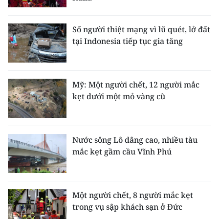
CHUYÊN ĐỀ
Số người thiệt mạng vì lũ quét, lở đất
tại Indonesia tiếp tục gia tăng
CÁC CHUYÊN TRANG
VỀ BÁO NHÂN DÂN
Mỹ: Một người chết, 12 người mắc
kẹt dưới một mỏ vàng cũ
THỜI NAY
NHÂN DÂN CUỐI TUẦN
Nước sông Lô dâng cao, nhiều tàu
NHÂN DÂN HẰNG THÁNG
mắc kẹt gầm cầu Vĩnh Phú
MUA BÁO
ĐỌC BÁO IN
Một người chết, 8 người mắc kẹt
trong vụ sập khách sạn ở Đức