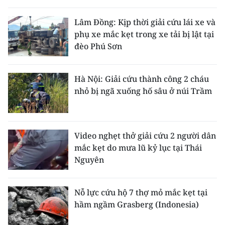
THỂ THAO
Lâm Đồng: Kịp thời giải cứu lái xe và
phụ xe mắc kẹt trong xe tải bị lật tại
GIÁO DỤC
đèo Phú Sơn
Y TẾ
Hà Nội: Giải cứu thành công 2 cháu
KHOA HỌC - CÔNG NGHỆ
nhỏ bị ngã xuống hố sâu ở núi Trầm
MÔI TRƯỜNG
BẠN ĐỌC
Video nghẹt thở giải cứu 2 người dân
mắc kẹt do mưa lũ kỷ lục tại Thái
KIỂM CHỨNG THÔNG TIN
Nguyên
TRI THỨC CHUYÊN SÂU
Nỗ lực cứu hộ 7 thợ mỏ mắc kẹt tại
hầm ngầm Grasberg (Indonesia)
54 DÂN TỘC VIỆT NAM