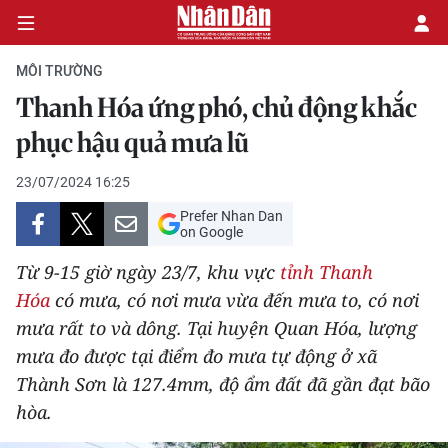
MÔI TRƯỜNG
Thanh Hóa ứng phó, chủ động khắc
CHÍNH TRỊ
phục hậu quả mưa lũ
KINH TẾ
23/07/2024 16:25
Prefer Nhan Dan
VĂN HÓA
on Google
Từ 9-15 giờ ngày 23/7, khu vực
tỉnh Thanh
XÃ HỘI
Hóa
có mưa, có nơi mưa vừa đến mưa to, có nơi
mưa rất to và dông. Tại huyện Quan Hóa, lượng
PHÁP LUẬT
mưa đo được tại điểm đo mưa tự động ở xã
DU LỊCH
Thành Sơn là 127.4mm, độ ẩm đất đã gần đạt bão
hòa.
THẾ GIỚI