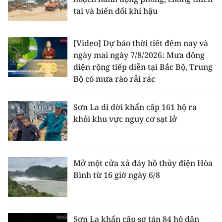
tai và biến đổi khí hậu
[Video] Dự báo thời tiết đêm nay và
ngày mai ngày 7/8/2026: Mưa dông
diện rộng tiếp diễn tại Bắc Bộ, Trung
Bộ có mưa rào rải rác
Sơn La di dời khẩn cấp 161 hộ ra
khỏi khu vực nguy cơ sạt lở
Mở một cửa xả đáy hồ thủy điện Hòa
Bình từ 16 giờ ngày 6/8
Sơn La khẩn cấp sơ tán 84 hộ dân