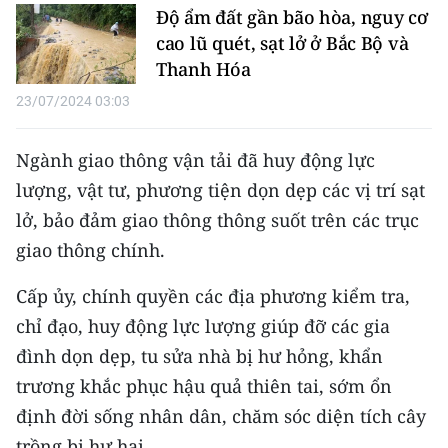
Độ ẩm đất gần bão hòa, nguy cơ
cao lũ quét, sạt lở ở Bắc Bộ và
CHUYÊN ĐỀ
Thanh Hóa
CÁC CHUYÊN TRANG
23/07/2024 03:03
VỀ BÁO NHÂN DÂN
Ngành giao thông vận tải đã huy động lực
lượng, vật tư, phương tiện dọn dẹp các vị trí sạt
THỜI NAY
lở, bảo đảm giao thông thông suốt trên các trục
giao thông chính.
NHÂN DÂN CUỐI TUẦN
Cấp ủy, chính quyền các địa phương kiểm tra,
NHÂN DÂN HẰNG THÁNG
chỉ đạo, huy động lực lượng giúp đỡ các gia
MUA BÁO
đình dọn dẹp, tu sửa nhà bị hư hỏng, khẩn
trương khắc phục hậu quả thiên tai, sớm ổn
ĐỌC BÁO IN
định đời sống nhân dân, chăm sóc diện tích cây
trồng bị hư hại.