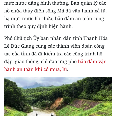
Media Pháp luật
mực nước dâng bình thường. Ban quản lý các
hồ chứa thủy điện sông Mã đã vận hành xả lũ,
Media Du lịch
hạ mực nước hồ chứa, bảo đảm an toàn công
Media Thế giới
trình theo quy định hiện hành.
Media Thể thao
Phó Chủ tịch Ủy ban nhân dân tỉnh Thanh Hóa
Lê Đức Giang cùng các thành viên đoàn công
Media Giáo dục
tác của tỉnh đã đi kiểm tra các công trình hồ
Media Y tế
đập, giao thông, chỉ đạo ứng phó
bảo đảm vận
hành an toàn khi có mưa, lũ
.
Media Khoa học - Công nghệ
Media Môi trường
Ảnh
Infographic