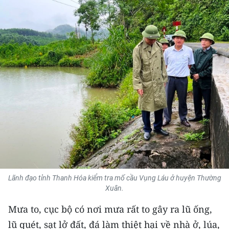
THỂ THAO
GIÁO DỤC
Y TẾ
KHOA HỌC - CÔNG NGHỆ
MÔI TRƯỜNG
BẠN ĐỌC
KIỂM CHỨNG THÔNG TIN
Lãnh đạo tỉnh Thanh Hóa kiểm tra mố cầu Vụng Láu ở huyện Thường
TRI THỨC CHUYÊN SÂU
Xuân.
Mưa to, cục bộ có nơi mưa rất to gây ra lũ ống,
54 DÂN TỘC VIỆT NAM
lũ quét, sạt lở đất, đá làm thiệt hại về nhà ở, lúa,