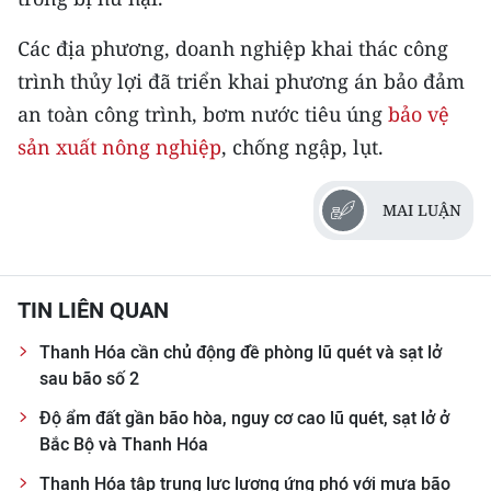
ENGLISH
Các địa phương, doanh nghiệp khai thác công
中文
trình thủy lợi đã triển khai phương án bảo đảm
an toàn công trình, bơm nước tiêu úng
bảo vệ
FRANÇAIS
sản xuất nông nghiệp
, chống ngập, lụt.
РУССКИЙ
MAI LUẬN
ESPAÑOL
한국어
TIN LIÊN QUAN
Thanh Hóa cần chủ động đề phòng lũ quét và sạt lở
sau bão số 2
Độ ẩm đất gần bão hòa, nguy cơ cao lũ quét, sạt lở ở
Bắc Bộ và Thanh Hóa
Thanh Hóa tập trung lực lượng ứng phó với mưa bão