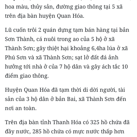
CHƯƠNG TRÌNH OCOP - MỖI XÃ
hoa màu, thủy sản, đường giao thông tại 5 xã
MỘT SẢN PHẨM
trên địa bàn huyện Quan Hóa.
Lũ cuốn trôi 2 quán dựng tạm bán hàng tại bản
RADIO
Sơn Thành, cá nuôi trong ao của 5 hộ ở xã
MEDIA CENTER
Thành Sơn; gây thiệt hại khoảng 6,4ha lúa ở xã
Phú Sơn và xã Thành Sơn; sạt lở đất đá ảnh
E-Magazine
hưởng tới nhà ở của 7 hộ dân và gây ách tắc 10
Video
điểm giao thông.
Media Chính trị
Huyện Quan Hóa đã tạm thời di dời người, tài
sản của 3 hộ dân ở bản Bai, xã Thành Sơn đến
Media Kinh tế
nơi an toàn.
Media Văn hóa
Trên địa bàn tỉnh Thanh Hóa có 325 hồ chứa đã
Media Xã hội
đầy nước, 285 hồ chứa có mực nước thấp hơn