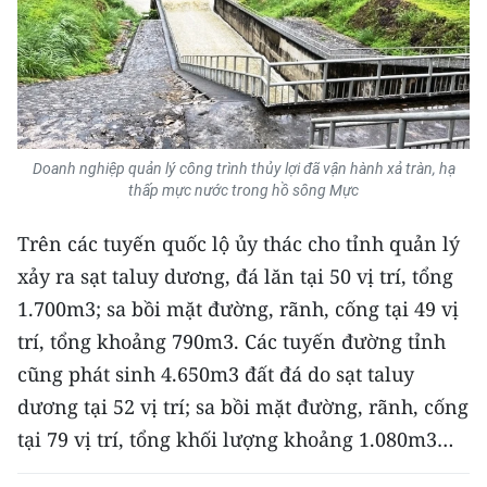
TIN MỚI
TIN ĐỊA PHƯƠNG
Trung du và miền núi phía Bắc
Đồng bằng sông Hồng
Doanh nghiệp quản lý công trình thủy lợi đã vận hành xả tràn, hạ
thấp mực nước trong hồ sông Mực
Bắc Trung Bộ
Trên các tuyến quốc lộ ủy thác cho tỉnh quản lý
Duyên hải Nam Trung Bộ và Tây
xảy ra sạt taluy dương, đá lăn tại 50 vị trí, tổng
Nguyên
1.700m3; sa bồi mặt đường, rãnh, cống tại 49 vị
trí, tổng khoảng 790m3. Các tuyến đường tỉnh
Đông Nam Bộ
cũng phát sinh 4.650m3 đất đá do sạt taluy
Đồng bằng sông Cửu Long
dương tại 52 vị trí; sa bồi mặt đường, rãnh, cống
Chuyên trang Hà Nội
tại 79 vị trí, tổng khối lượng khoảng 1.080m3…
Chuyên trang TP. Hồ Chí Minh