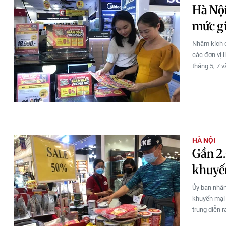
Hà Nội
mức g
Nhằm kích c
các đơn vị 
tháng 5, 7 
HÀ NỘI
Gần 2
khuyến
Ủy ban nhân
khuyến mại 
trung diễn r