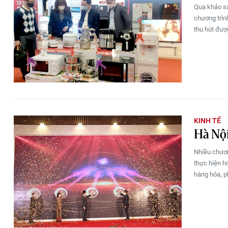
Qua khảo sá
chương trìn
thu hút đượ
KINH TẾ
Hà Nội
Nhiều chươn
thực hiện h
hàng hóa, p