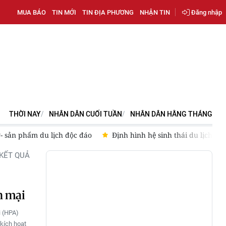
MUA BÁO
TIN MỚI
TIN ĐỊA PHƯƠNG
NHẬN TIN
Đăng nhập
THỜI NAY
NHÂN DÂN CUỐI TUẦN
NHÂN DÂN HẰNG THÁNG
- sản phẩm du lịch độc đáo
Định hình hệ sinh thái du lịch
KẾT QUẢ
n mại
i (HPA)
kích hoạt