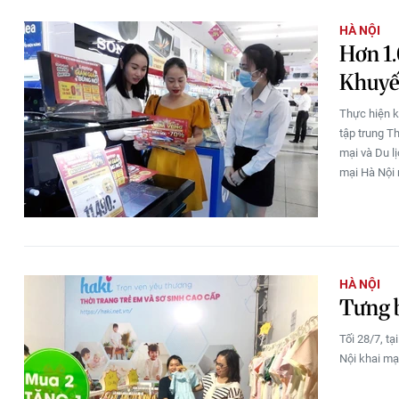
HÀ NỘI
Hơn 1
Khuyế
Thực hiện k
tập trung T
mại và Du l
mại Hà Nội 
HÀ NỘI
Tưng b
Tối 28/7, t
Nội khai mạ