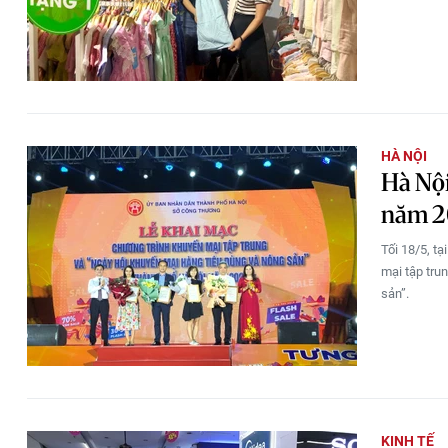
HÀ NỘI
Hà Nội
năm 2
Tối 18/5, t
mại tập tru
sản”.
KINH TẾ