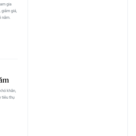
ham gia
 giảm giá,
i năm.
năm
 khó khăn,
 tiêu thụ