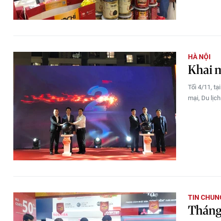
HÀ NỘI
Khai 
Tối 4/11, t
mại, Du lịc
TIN CHUN
Tháng 