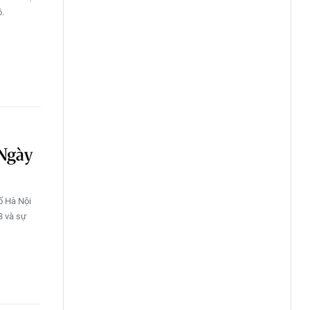
ô.
“Ngày
ố Hà Nội
3 và sự