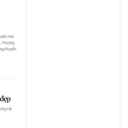
huyến mại
ư, Thương
áng khuyến
 đẹp
hương Hà