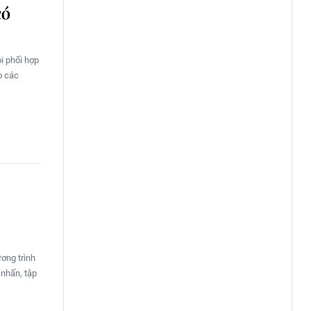
có
i phối hợp
o các
ơng trình
 nhấn, tập