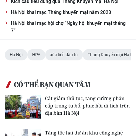
Kích cầu tiêu dùng qua Tháng Khuyến mại Hà Nội
ENGLISH
Hà Nội khai mạc Tháng khuyến mại năm 2023
中文
Hà Nội khai mạc hội chợ “Ngày hội khuyến mại tháng
7”
FRANÇAIS
РУССКИЙ
Hà Nội
HPA
xúc tiến đầu tư
Tháng Khuyến mại Hà Nộ
ESPAÑOL
한국어
CÓ THỂ BẠN QUAN TÂM
Cắt giảm thủ tục, tăng cường phân
cấp trong tu bổ, phục hồi di tích trên
địa bàn Hà Nội
Tăng tốc hai dự án khu công nghệ