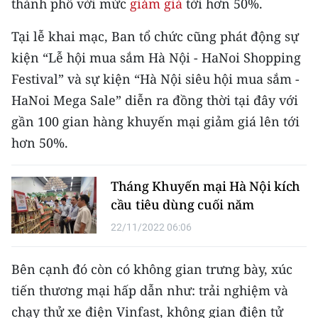
thành phố với mức
giảm giá
tới hơn 50%.
CHƯƠNG TRÌNH OCOP - MỖI XÃ
MỘT SẢN PHẨM
Tại lễ khai mạc, Ban tổ chức cũng phát động sự
kiện “Lễ hội mua sắm Hà Nội - HaNoi Shopping
RADIO
Festival” và sự kiện “Hà Nội siêu hội mua sắm -
HaNoi Mega Sale” diễn ra đồng thời tại đây với
MEDIA CENTER
gần 100 gian hàng khuyến mại giảm giá lên tới
E-Magazine
hơn 50%.
Video
Tháng Khuyến mại Hà Nội kích
Media Chính trị
cầu tiêu dùng cuối năm
22/11/2022 06:06
Media Kinh tế
Media Văn hóa
Bên cạnh đó còn có không gian trưng bày, xúc
tiến thương mại hấp dẫn như: trải nghiệm và
Media Xã hội
chạy thử xe điện Vinfast, không gian điện tử