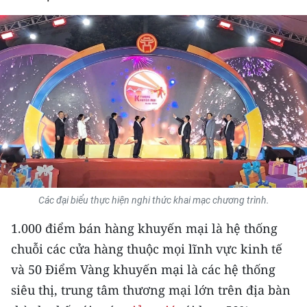
THỂ THAO
GIÁO DỤC
Y TẾ
KHOA HỌC - CÔNG NGHỆ
MÔI TRƯỜNG
BẠN ĐỌC
Các đại biểu thực hiện nghi thức khai mạc chương trình.
KIỂM CHỨNG THÔNG TIN
1.000 điểm bán hàng khuyến mại là hệ thống
TRI THỨC CHUYÊN SÂU
chuỗi các cửa hàng thuộc mọi lĩnh vực kinh tế
và 50 Điểm Vàng khuyến mại là các hệ thống
54 DÂN TỘC VIỆT NAM
siêu thị, trung tâm thương mại lớn trên địa bàn