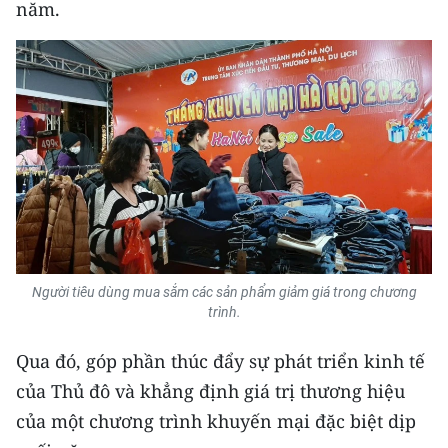
năm.
TIN MỚI
TIN ĐỊA PHƯƠNG
Trung du và miền núi phía Bắc
Đồng bằng sông Hồng
Bắc Trung Bộ
Duyên hải Nam Trung Bộ và Tây
Nguyên
Người tiêu dùng mua sắm các sản phẩm giảm giá trong chương
Đông Nam Bộ
trình.
Đồng bằng sông Cửu Long
Qua đó, góp phần thúc đẩy sự phát triển kinh tế
của Thủ đô và khẳng định giá trị thương hiệu
Chuyên trang Hà Nội
của một chương trình khuyến mại đặc biệt dịp
Chuyên trang TP. Hồ Chí Minh