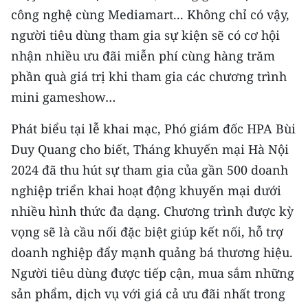
Media Pháp luật
công nghệ cùng Mediamart... Không chỉ có vậy,
người tiêu dùng tham gia sự kiện sẽ có cơ hội
Media Du lịch
nhận nhiều ưu đãi miễn phí cùng hàng trăm
Media Thế giới
phần quà giá trị khi tham gia các chương trình
mini gameshow…
Media Thể thao
Media Giáo dục
Phát biểu tại lễ khai mạc, Phó giám đốc HPA Bùi
Duy Quang cho biết, Tháng khuyến mại Hà Nội
Media Y tế
2024 đã thu hút sự tham gia của gần 500 doanh
Media Khoa học - Công nghệ
nghiệp triển khai hoạt động khuyến mại dưới
nhiều hình thức đa dạng. Chương trình được kỳ
Media Môi trường
vọng sẽ là cầu nối đặc biệt giúp kết nối, hỗ trợ
Ảnh
doanh nghiệp đẩy mạnh quảng bá thương hiệu.
Người tiêu dùng được tiếp cận, mua sắm những
Infographic
sản phẩm, dịch vụ với giá cả ưu đãi nhất trong