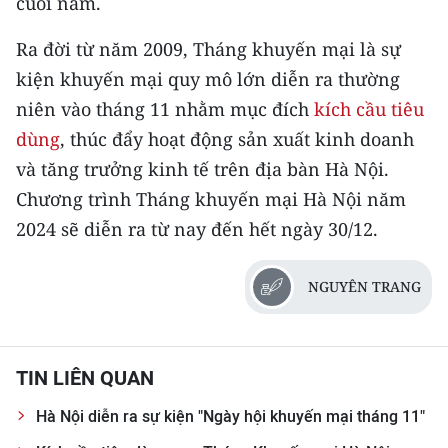
cuối năm.
CHUYÊN ĐỀ
Ra đời từ năm 2009, Tháng khuyến mại là sự
kiện khuyến mại quy mô lớn diễn ra thường
CÁC CHUYÊN TRANG
niên vào tháng 11 nhằm mục đích
kích cầu tiêu
dùng
, thúc đẩy hoạt động sản xuất kinh doanh
VỀ BÁO NHÂN DÂN
và tăng trưởng kinh tế trên địa bàn Hà Nội.
Chương trình Tháng khuyến mại Hà Nội năm
THỜI NAY
2024 sẽ diễn ra từ nay đến hết ngày 30/12.
NHÂN DÂN CUỐI TUẦN
NGUYÊN TRANG
NHÂN DÂN HẰNG THÁNG
MUA BÁO
TIN LIÊN QUAN
ĐỌC BÁO IN
Hà Nội diễn ra sự kiện "Ngày hội khuyến mại tháng 11"