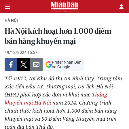
HÀ NỘI
Hà Nội kích hoạt hơn 1.000 điểm
CHÍNH TRỊ
bán hàng khuyến mại
KINH TẾ
19/12/2024 15:57
Prefer Nhan Dan
VĂN HÓA
on Google
Tối 19/12, tại Khu đô thị An Bình City, Trung tâm
XÃ HỘI
Xúc tiến Đầu tư, Thương mại, Du lịch Hà Nội
(HPA) phối hợp các đơn vị khai mạc
Tháng
PHÁP LUẬT
khuyến mại Hà Nội
năm 2024. Chương trình
DU LỊCH
chính thức kích hoạt hơn 1.000 điểm bán hàng
khuyến mại và 50 Điểm Vàng Khuyến mại trên
THẾ GIỚI
toàn địa bàn Thủ đô.