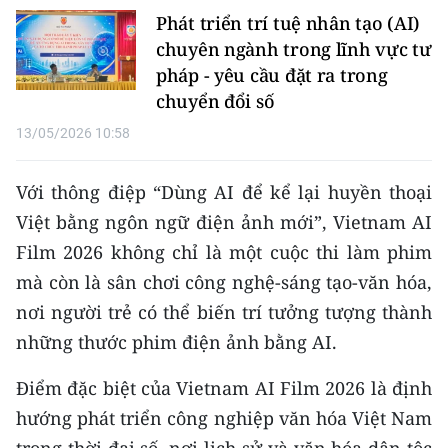
TIN MỚI
Phát triển trí tuệ nhân tạo (AI)
chuyên ngành trong lĩnh vực tư
TIN ĐỊA PHƯƠNG
pháp - yêu cầu đặt ra trong
chuyển đổi số
Trung du và miền núi phía Bắc
13/05/2026 10:58
Đồng bằng sông Hồng
Với thông điệp “Dùng AI để kể lại huyền thoại
Bắc Trung Bộ
Việt bằng ngôn ngữ điện ảnh mới”, Vietnam AI
Duyên hải Nam Trung Bộ và Tây
Film 2026 không chỉ là một cuộc thi làm phim
Nguyên
mà còn là sân chơi công nghệ-sáng tạo-văn hóa,
nơi người trẻ có thể biến trí tưởng tượng thành
Đông Nam Bộ
những thước phim điện ảnh bằng AI.
Đồng bằng sông Cửu Long
Điểm đặc biệt của Vietnam AI Film 2026 là định
Chuyên trang Hà Nội
hướng phát triển công nghiệp văn hóa Việt Nam
Chuyên trang TP. Hồ Chí Minh