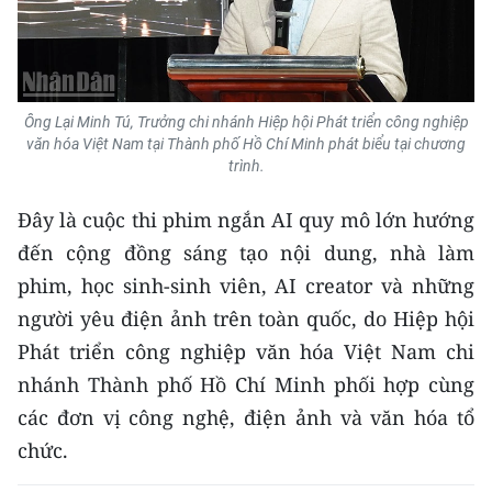
Media Pháp luật
Media Du lịch
Media Thế giới
Ông Lại Minh Tú, Trưởng chi nhánh Hiệp hội Phát triển công nghiệp
văn hóa Việt Nam tại Thành phố Hồ Chí Minh phát biểu tại chương
Media Thể thao
trình.
Media Giáo dục
Đây là cuộc thi phim ngắn AI quy mô lớn hướng
Media Y tế
đến cộng đồng sáng tạo nội dung, nhà làm
phim, học sinh-sinh viên, AI creator và những
Media Khoa học - Công nghệ
người yêu điện ảnh trên toàn quốc, do Hiệp hội
Media Môi trường
Phát triển công nghiệp văn hóa Việt Nam chi
nhánh Thành phố Hồ Chí Minh phối hợp cùng
Ảnh
các đơn vị công nghệ, điện ảnh và văn hóa tổ
Infographic
chức.