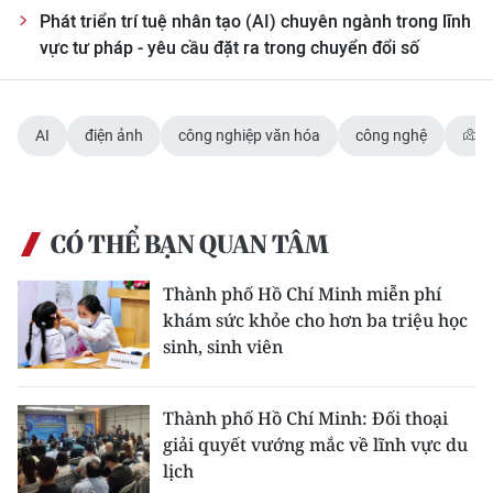
Phát triển trí tuệ nhân tạo (AI) chuyên ngành trong lĩnh
vực tư pháp - yêu cầu đặt ra trong chuyển đổi số
AI
điện ảnh
công nghiệp văn hóa
công nghệ
T
CÓ THỂ BẠN QUAN TÂM
Thành phố Hồ Chí Minh miễn phí
khám sức khỏe cho hơn ba triệu học
sinh, sinh viên
Thành phố Hồ Chí Minh: Đối thoại
giải quyết vướng mắc về lĩnh vực du
lịch