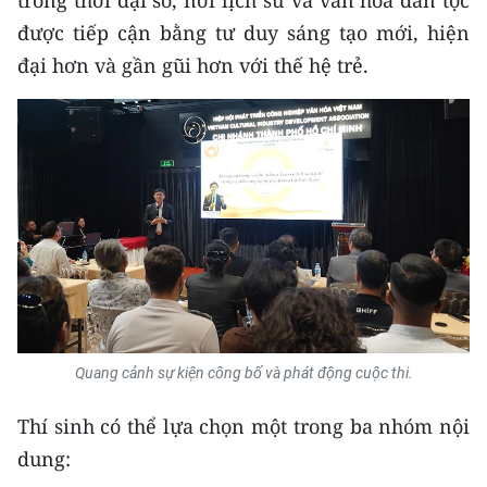
trong thời đại số, nơi lịch sử và văn hóa dân tộc
được tiếp cận bằng tư duy sáng tạo mới, hiện
CHUYÊN ĐỀ
đại hơn và gần gũi hơn với thế hệ trẻ.
CÁC CHUYÊN TRANG
VỀ BÁO NHÂN DÂN
THỜI NAY
NHÂN DÂN CUỐI TUẦN
NHÂN DÂN HẰNG THÁNG
Quang cảnh sự kiện công bố và phát động cuộc thi.
MUA BÁO
Thí sinh có thể lựa chọn một trong ba nhóm nội
ĐỌC BÁO IN
dung: