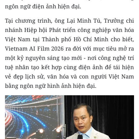
CHƯƠNG TRÌNH OCOP - MỖI XÃ
ngôn ngữ điện ảnh hiện đại.
MỘT SẢN PHẨM
Tại chương trình, ông Lại Minh Tú, Trưởng chi
nhánh Hiệp hội Phát triển công nghiệp văn hóa
RADIO
Việt Nam tại Thành phố Hồ Chí Minh cho biết,
MEDIA CENTER
Vietnam AI Film 2026 ra đời với mục tiêu mở ra
một kỷ nguyên sáng tạo mới - nơi công nghệ trí
E-Magazine
tuệ nhân tạo kết hợp cùng điện ảnh để tái hiện
Video
vẻ đẹp lịch sử, văn hóa và con người Việt Nam
bằng ngôn ngữ hình ảnh hiện đại.
Media Chính trị
Media Kinh tế
Media Văn hóa
Media Xã hội