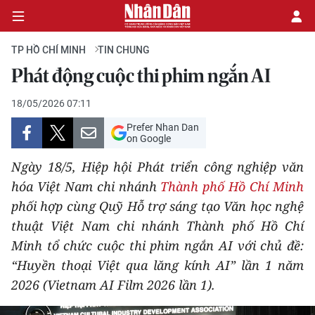
TP HỒ CHÍ MINH
TIN CHUNG
Phát động cuộc thi phim ngắn AI
CHÍNH TRỊ
18/05/2026 07:11
Prefer Nhan Dan
KINH TẾ
on Google
VĂN HÓA
Ngày 18/5, Hiệp hội Phát triển công nghiệp văn
hóa Việt Nam chi nhánh
Thành phố Hồ Chí Minh
XÃ HỘI
phối hợp cùng Quỹ Hỗ trợ sáng tạo Văn học nghệ
thuật Việt Nam chi nhánh Thành phố Hồ Chí
PHÁP LUẬT
Minh tổ chức cuộc thi phim ngắn AI với chủ đề:
“Huyền thoại Việt qua lăng kính AI” lần 1 năm
DU LỊCH
2026 (Vietnam AI Film 2026 lần 1).
THẾ GIỚI