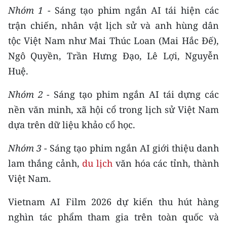
ENGLISH
Nhóm 1
- Sáng tạo phim ngắn AI tái hiện các
trận chiến, nhân vật lịch sử và anh hùng dân
中文
tộc Việt Nam như Mai Thúc Loan (Mai Hắc Đế),
FRANÇAIS
Ngô Quyền, Trần Hưng Đạo, Lê Lợi, Nguyễn
Huệ.
РУССКИЙ
Nhóm 2
- Sáng tạo phim ngắn AI tái dựng các
ESPAÑOL
nền văn minh, xã hội cổ trong lịch sử Việt Nam
dựa trên dữ liệu khảo cổ học.
한국어
Nhóm 3
- Sáng tạo phim ngắn AI giới thiệu danh
lam thắng cảnh,
du lịch
văn hóa các tỉnh, thành
Việt Nam.
Vietnam AI Film 2026 dự kiến thu hút hàng
nghìn tác phẩm tham gia trên toàn quốc và