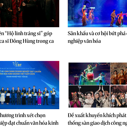
ên “Hộ linh tráng sĩ” góp
Sân khấu và cơ hội bứt phá
ca sĩ Đông Hùng trong ca
nghiệp văn hóa
hương trình xét chọn
Đề xuất khuyến khích phát 
ệp đạt chuẩn văn hóa kinh
thống sàn giao dịch công n