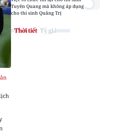
Tuyên Quang mà không áp dụng
cho thí sinh Quảng Trị
Thời tiết
Tỷ giá
dân
lịch
y
ân