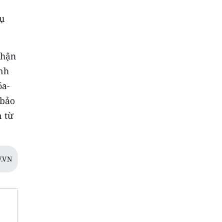
vụ
nhận
nh
óa-
 bảo
 từ
.VN