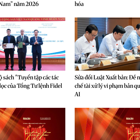
 Nam” năm 2026
hóa
ộ sách "Tuyển tập các tác
Sửa đổi Luật Xuất bản: Đề 
ọc của Tổng Tư lệnh Fidel
chế tài xử lý vi phạm bản 
"
AI