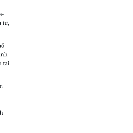
a-
 tư,
hố
ịnh
 tại
ện
ch