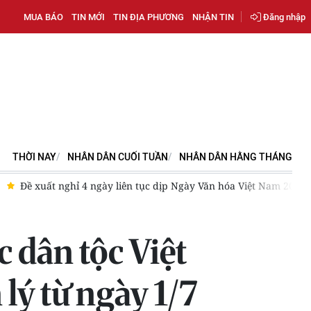
MUA BÁO
TIN MỚI
TIN ĐỊA PHƯƠNG
NHẬN TIN
Đăng nhập
THỜI NAY
NHÂN DÂN CUỐI TUẦN
NHÂN DÂN HẰNG THÁNG
 tục dịp Ngày Văn hóa Việt Nam 2026
Khai mạc Lễ hội Việt N
 dân tộc Việt
ý từ ngày 1/7