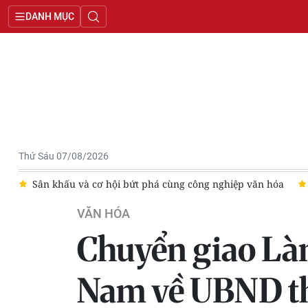
DANH MỤC
Thứ Sáu 07/08/2026
t phá cùng công nghiệp văn hóa
Phát huy giá trị văn hóa ng
VĂN HÓA
Chuyển giao Làn
Nam về UBND thà