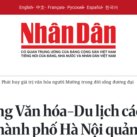
English
中文
Français
Русский
Español
한국어
ười Mường trong đời sống đương đại
Đề xuất nghỉ 4 ngày liên
g Văn hóa-Du lịch các
nh phố Hà Nội quản l