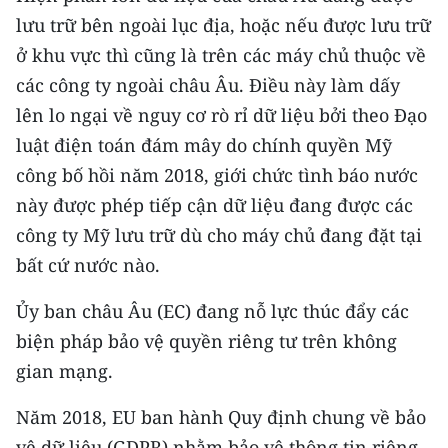
Media Pháp luật
lưu trữ bên ngoài lục địa, hoặc nếu được lưu trữ
Media Du lịch
ở khu vực thì cũng là trên các máy chủ thuộc về
các công ty ngoài châu Âu. Điều này làm dấy
Media Thế giới
lên lo ngại về nguy cơ rò rỉ dữ liệu bởi theo Đạo
Media Thể thao
luật điện toán đám mây do chính quyền Mỹ
công bố hồi năm 2018, giới chức tình báo nước
Media Giáo dục
này được phép tiếp cận dữ liệu đang được các
Media Y tế
công ty Mỹ lưu trữ dù cho máy chủ đang đặt tại
bất cứ nước nào.
Media Khoa học - Công nghệ
Ủy ban châu Âu (EC) đang nỗ lực thúc đẩy các
Media Môi trường
biện pháp bảo vệ quyền riêng tư trên không
Ảnh
gian mạng.
Infographic
Năm 2018, EU ban hành Quy định chung về bảo
vệ dữ liệu (GDPR) nhằm bảo vệ thông tin riêng