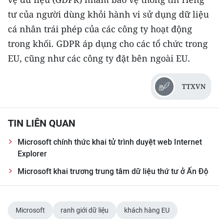
TIN MỚI
tư của người dùng khỏi hành vi sử dụng dữ liệu
cá nhân trái phép của các công ty hoạt động
TIN ĐỊA PHƯƠNG
trong khối. GDPR áp dụng cho các tổ chức trong
Trung du và miền núi phía Bắc
EU, cũng như các công ty đặt bên ngoài EU.
Đồng bằng sông Hồng
TTXVN
Bắc Trung Bộ
Duyên hải Nam Trung Bộ và Tây
TIN LIÊN QUAN
Nguyên
Microsoft chính thức khai tử trình duyệt web Internet
Đông Nam Bộ
Explorer
Microsoft khai trương trung tâm dữ liệu thứ tư ở Ấn Độ
Đồng bằng sông Cửu Long
Chuyên trang Hà Nội
Microsoft
ranh giới dữ liệu
khách hàng EU
Chuyên trang TP. Hồ Chí Minh