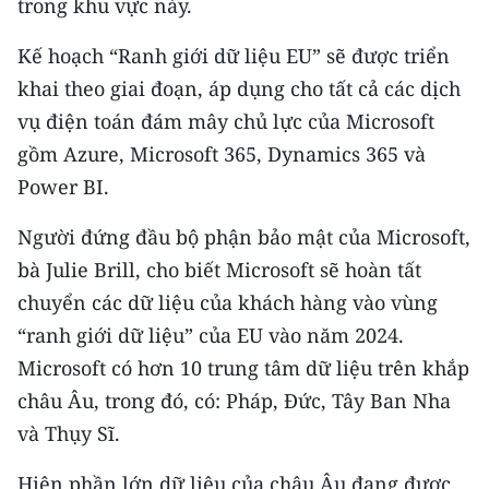
trong khu vực này.
CHƯƠNG TRÌNH OCOP - MỖI XÃ
MỘT SẢN PHẨM
Kế hoạch “Ranh giới dữ liệu EU” sẽ được triển
khai theo giai đoạn, áp dụng cho tất cả các dịch
RADIO
vụ điện toán đám mây chủ lực của Microsoft
gồm Azure, Microsoft 365, Dynamics 365 và
MEDIA CENTER
Power BI.
E-Magazine
Người đứng đầu bộ phận bảo mật của Microsoft,
Video
bà Julie Brill, cho biết Microsoft sẽ hoàn tất
chuyển các dữ liệu của khách hàng vào vùng
Media Chính trị
“ranh giới dữ liệu” của EU vào năm 2024.
Media Kinh tế
Microsoft có hơn 10 trung tâm dữ liệu trên khắp
châu Âu, trong đó, có: Pháp, Đức, Tây Ban Nha
Media Văn hóa
và Thụy Sĩ.
Media Xã hội
Hiện phần lớn dữ liệu của châu Âu đang được