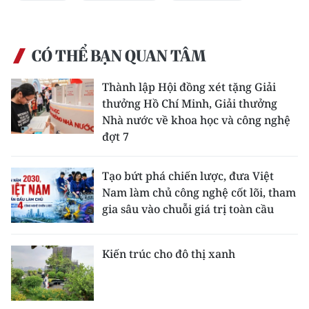
CHUYÊN ĐỀ
CÓ THỂ BẠN QUAN TÂM
CÁC CHUYÊN TRANG
Thành lập Hội đồng xét tặng Giải
thưởng Hồ Chí Minh, Giải thưởng
VỀ BÁO NHÂN DÂN
Nhà nước về khoa học và công nghệ
đợt 7
THỜI NAY
NHÂN DÂN CUỐI TUẦN
Tạo bứt phá chiến lược, đưa Việt
Nam làm chủ công nghệ cốt lõi, tham
NHÂN DÂN HẰNG THÁNG
gia sâu vào chuỗi giá trị toàn cầu
MUA BÁO
Kiến trúc cho đô thị xanh
ĐỌC BÁO IN