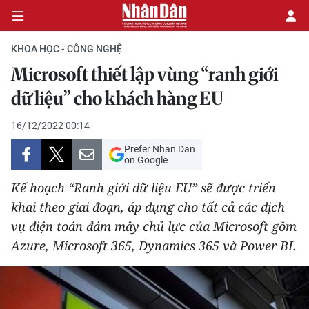
KHOA HỌC - CÔNG NGHỆ
Microsoft thiết lập vùng “ranh giới
CHÍNH TRỊ
dữ liệu” cho khách hàng EU
KINH TẾ
16/12/2022 00:14
Prefer Nhan Dan
VĂN HÓA
on Google
Kế hoạch “Ranh giới dữ liệu EU” sẽ được triển
XÃ HỘI
khai theo giai đoạn, áp dụng cho tất cả các dịch
vụ điện toán đám mây chủ lực của Microsoft gồm
PHÁP LUẬT
Azure, Microsoft 365, Dynamics 365 và Power BI.
DU LỊCH
THẾ GIỚI