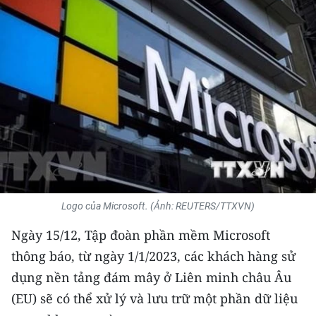
THỂ THAO
GIÁO DỤC
Y TẾ
KHOA HỌC - CÔNG NGHỆ
MÔI TRƯỜNG
BẠN ĐỌC
Logo của Microsoft. (Ảnh: REUTERS/TTXVN)
KIỂM CHỨNG THÔNG TIN
Ngày 15/12, Tập đoàn phần mềm Microsoft
TRI THỨC CHUYÊN SÂU
thông báo, từ ngày 1/1/2023, các khách hàng sử
dụng nền tảng đám mây ở Liên minh châu Âu
54 DÂN TỘC VIỆT NAM
(EU) sẽ có thể xử lý và lưu trữ một phần dữ liệu