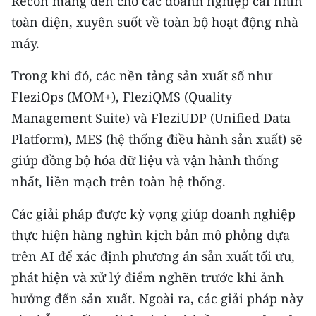
Recon mang đến cho các doanh nghiệp cái nhìn
TIN MỚI
toàn diện, xuyên suốt về toàn bộ hoạt động nhà
máy.
TIN ĐỊA PHƯƠNG
Trong khi đó, các nền tảng sản xuất số như
Trung du và miền núi phía Bắc
FleziOps (MOM+), FleziQMS (Quality
Đồng bằng sông Hồng
Management Suite) và FleziUDP (Unified Data
Platform), MES (hệ thống điều hành sản xuất) sẽ
Bắc Trung Bộ
giúp đồng bộ hóa dữ liệu và vận hành thống
Duyên hải Nam Trung Bộ và Tây
nhất, liền mạch trên toàn hệ thống.
Nguyên
Các giải pháp được kỳ vọng giúp doanh nghiệp
Đông Nam Bộ
thực hiện hàng nghìn kịch bản mô phỏng dựa
Đồng bằng sông Cửu Long
trên AI để xác định phương án sản xuất tối ưu,
phát hiện và xử lý điểm nghẽn trước khi ảnh
Chuyên trang Hà Nội
hưởng đến sản xuất. Ngoài ra, các giải pháp này
Chuyên trang TP. Hồ Chí Minh