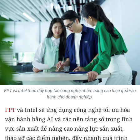
THỂ THAO
GIÁO DỤC
Y TẾ
KHOA HỌC - CÔNG NGHỆ
MÔI TRƯỜNG
BẠN ĐỌC
FPT và Intel thúc đẩy hợp tác công nghệ nhằm nâng cao hiệu quả vận
hành cho doanh nghiệp.
KIỂM CHỨNG THÔNG TIN
FPT
và Intel sẽ ứng dụng công nghệ tối ưu hóa
TRI THỨC CHUYÊN SÂU
vận hành bằng AI và các nền tảng số trong lĩnh
54 DÂN TỘC VIỆT NAM
vực sản xuất để nâng cao năng lực sản xuất,
tháo gỡ các điểm nghẽn, đẩy nhanh quá trình