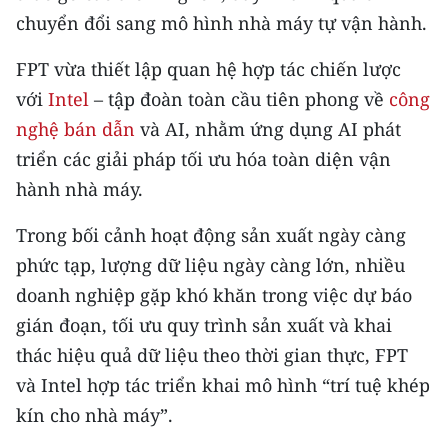
CHƯƠNG TRÌNH OCOP - MỖI XÃ
chuyển đổi sang mô hình nhà máy tự vận hành.
MỘT SẢN PHẨM
FPT vừa thiết lập quan hệ hợp tác chiến lược
với
Intel
– tập đoàn toàn cầu tiên phong về
công
RADIO
nghệ bán dẫn
và AI, nhằm ứng dụng AI phát
MEDIA CENTER
triển các giải pháp tối ưu hóa toàn diện vận
hành nhà máy.
E-Magazine
Trong bối cảnh hoạt động sản xuất ngày càng
Video
phức tạp, lượng dữ liệu ngày càng lớn, nhiều
Media Chính trị
doanh nghiệp gặp khó khăn trong việc dự báo
gián đoạn, tối ưu quy trình sản xuất và khai
Media Kinh tế
thác hiệu quả dữ liệu theo thời gian thực, FPT
Media Văn hóa
và Intel hợp tác triển khai mô hình “trí tuệ khép
Media Xã hội
kín cho nhà máy”.