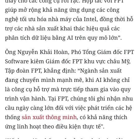
thay cho các công cụ rời rạc. Hợp tác với FPT
ENGLISH
giúp mở rộng khả năng ứng dụng các công
nghệ tối ưu hóa nhà máy của Intel, đồng thời hỗ
中文
trợ các nhà sản xuất khai thác hiệu quả các
FRANÇAIS
phân tích dữ liệu bằng AI trên quy mô lớn”.
РУССКИЙ
Ông Nguyễn Khải Hoàn, Phó Tổng Giám đốc FPT
Software kiêm Giám đốc FPT khu vực châu Mỹ,
ESPAÑOL
Tập đoàn FPT, khẳng định: “Ngành sản xuất
한국어
đang chuyển mình mạnh mẽ, khi AI không chỉ
là công cụ hỗ trợ mà trực tiếp tham gia vào quy
trình vận hành. Tại FPT, chúng tôi ghi nhận nhu
cầu ngày càng lớn đối với việc phát triển các hệ
thống
sản xuất thông minh
, có khả năng thích
ứng linh hoạt theo điều kiện thực tế".