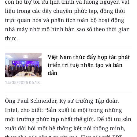
còn hỗ trợ tối ưu lịch trình và luồng nguyên vật
liệu trong các dây chuyền phức tạp, đồng thời
CHUYÊN ĐỀ
trực quan hóa và phân tích toàn bộ hoạt động
CÁC CHUYÊN TRANG
nhà máy nhờ mô hình bản sao số theo thời gian
thực.
VỀ BÁO NHÂN DÂN
Việt Nam thúc đẩy hợp tác phát
THỜI NAY
triển trí tuệ nhân tạo và bán
dẫn
NHÂN DÂN CUỐI TUẦN
14/05/2025 06:18
NHÂN DÂN HẰNG THÁNG
Ông Paul Schneider, Kỹ sư trưởng Tập đoàn
MUA BÁO
Intel, cho biết: “Sản xuất là một trong những
môi trường phức tạp nhất thế giới. Để tối ưu sản
ĐỌC BÁO IN
xuất đòi hỏi một hệ thống kết nối thông minh,