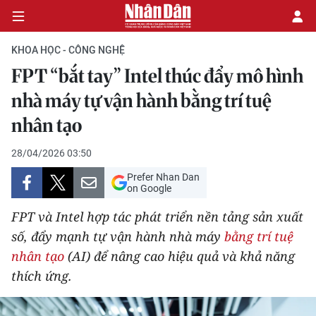
KHOA HỌC - CÔNG NGHỆ
FPT “bắt tay” Intel thúc đẩy mô hình
CHÍNH TRỊ
nhà máy tự vận hành bằng trí tuệ
nhân tạo
KINH TẾ
28/04/2026 03:50
VĂN HÓA
Prefer Nhan Dan
on Google
XÃ HỘI
FPT và Intel hợp tác phát triển nền tảng sản xuất
PHÁP LUẬT
số, đẩy mạnh tự vận hành nhà máy
bằng trí tuệ
nhân tạo
(AI) để nâng cao hiệu quả và khả năng
DU LỊCH
thích ứng.
THẾ GIỚI