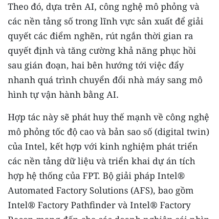
Media Pháp luật
Theo đó, dựa trên AI, công nghệ mô phỏng và
các nền tảng số trong lĩnh vực sản xuất để giải
Media Du lịch
quyết các điểm nghẽn, rút ngắn thời gian ra
Media Thế giới
quyết định và tăng cường khả năng phục hồi
sau gián đoạn, hai bên hướng tới việc đẩy
Media Thể thao
nhanh quá trình chuyển đổi nhà máy sang mô
Media Giáo dục
hình tự vận hành bằng AI.
Media Y tế
Hợp tác này sẽ phát huy thế mạnh về công nghệ
mô phỏng tốc độ cao và bản sao số (digital twin)
Media Khoa học - Công nghệ
của Intel, kết hợp với kinh nghiệm phát triển
Media Môi trường
các nền tảng dữ liệu và triển khai dự án tích
hợp hệ thống của FPT. Bộ giải pháp Intel®
Ảnh
Automated Factory Solutions (AFS), bao gồm
Infographic
Intel® Factory Pathfinder và Intel® Factory