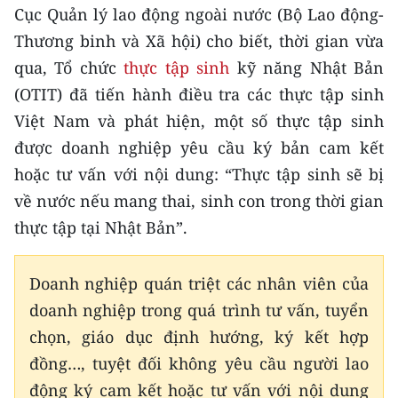
Cục Quản lý lao động ngoài nước (Bộ Lao động-
THỂ THAO
Thương binh và Xã hội) cho biết, thời gian vừa
GIÁO DỤC
qua, Tổ chức
thực tập sinh
kỹ năng Nhật Bản
(OTIT) đã tiến hành điều tra các thực tập sinh
Y TẾ
Việt Nam và phát hiện, một số thực tập sinh
được doanh nghiệp yêu cầu ký bản cam kết
KHOA HỌC - CÔNG NGHỆ
hoặc tư vấn với nội dung: “Thực tập sinh sẽ bị
MÔI TRƯỜNG
về nước nếu mang thai, sinh con trong thời gian
thực tập tại Nhật Bản”.
BẠN ĐỌC
KIỂM CHỨNG THÔNG TIN
Doanh nghiệp quán triệt các nhân viên của
doanh nghiệp trong quá trình tư vấn, tuyển
TRI THỨC CHUYÊN SÂU
chọn, giáo dục định hướng, ký kết hợp
đồng…, tuyệt đối không yêu cầu người lao
54 DÂN TỘC VIỆT NAM
động ký cam kết hoặc tư vấn với nội dung