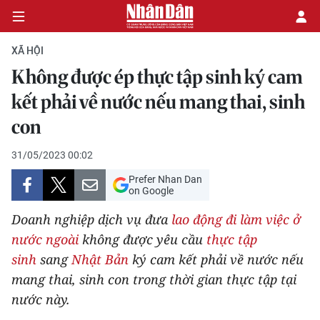
XÃ HỘI
Không được ép thực tập sinh ký cam
CHÍNH TRỊ
kết phải về nước nếu mang thai, sinh
con
KINH TẾ
31/05/2023 00:02
VĂN HÓA
Prefer Nhan Dan
on Google
XÃ HỘI
Doanh nghiệp dịch vụ đưa
lao động đi làm việc ở
PHÁP LUẬT
nước ngoài
không được yêu cầu
thực tập
sinh
sang
Nhật Bản
ký cam kết phải về nước nếu
DU LỊCH
mang thai, sinh con trong thời gian thực tập tại
nước này.
THẾ GIỚI