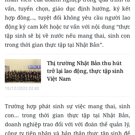
Media Pháp luật
vấn, tuyển chọn, giáo dục định hướng, ký kết
Media Du lịch
hợp đồng…, tuyệt đối không yêu cầu người lao
động ký cam kết hoặc tư vấn với nội dung “thực
Media Thế giới
tập sinh sẽ bị về nước nếu mang thai, sinh con
Media Thể thao
trong thời gian thực tập tại Nhật Bản”.
Media Giáo dục
Thị trường Nhật Bản thu hút
Media Y tế
trở lại lao động, thực tập sinh
Việt Nam
Media Khoa học - Công nghệ
10/12/2022 02:42
Media Môi trường
Trường hợp phát sinh sự việc mang thai, sinh
Ảnh
con… trong thời gian thực tập tại Nhật Bản,
Infographic
doanh nghiệp trao đổi với với đoàn thể quản lý,
công ty tiếp nhận và bản thân thực tập sinh để