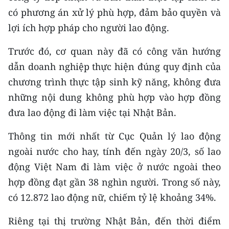
TIN MỚI
có phương án xử lý phù hợp, đảm bảo quyền và
lợi ích hợp pháp cho người lao động.
TIN ĐỊA PHƯƠNG
Trước đó, cơ quan này đã có công văn hướng
Trung du và miền núi phía Bắc
dẫn doanh nghiệp thực hiện đúng quy định của
Đồng bằng sông Hồng
chương trình thực tập sinh kỹ năng, không đưa
những nội dung không phù hợp vào hợp đồng
Bắc Trung Bộ
đưa lao động đi làm việc tại Nhật Bản.
Duyên hải Nam Trung Bộ và Tây
Thông tin mới nhất từ Cục Quản lý lao động
Nguyên
ngoài nước cho hay, tính đến ngày 20/3, số lao
Đông Nam Bộ
động Việt Nam đi làm việc ở nước ngoài theo
hợp đồng đạt gần 38 nghìn người. Trong số này,
Đồng bằng sông Cửu Long
có 12.872 lao động nữ, chiếm tỷ lệ khoảng 34%.
Chuyên trang Hà Nội
Riêng tại thị trường Nhật Bản, đến thời điểm
Chuyên trang TP. Hồ Chí Minh