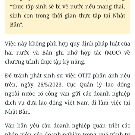
CHƯƠNG TRÌNH OCOP - MỖI XÃ
“thực tập sinh sẽ bị về nước nếu mang thai,
MỘT SẢN PHẨM
sinh con trong thời gian thực tập tại Nhật
Bản".
RADIO
Việc này không phù hợp quy định pháp luật của
MEDIA CENTER
hai nước và Bản ghi nhớ hợp tác (MOC) về
E-Magazine
chương trình thực tập kỹ năng.
Video
Để tránh phát sinh sự việc OTIT phản ánh nêu
trên, ngày 26/5/2023, Cục Quản lý lao động
Media Chính trị
ngoài nước có công văn gửi các doanh nghiệp
Media Kinh tế
dịch vụ đưa lao động Việt Nam đi làm việc tại
Media Văn hóa
Nhật Bản.
Media Xã hội
Văn bản yêu cầu doanh nghiệp quán triệt các
nhân viên của doanh nghiệp trong quá trình tư