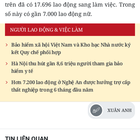
trên đã có 17.696 lao động sang làm việc. Trong
CHUYÊN ĐỀ
số này có gần 7.000 lao động nữ.
CÁC CHUYÊN TRANG
NGƯỜI LAO ĐỘNG & VIỆC LÀM
Bảo hiểm xã hội Việt Nam và Kho bạc Nhà nước ký
VỀ BÁO NHÂN DÂN
kết Quy chế phối hợp
Hà Nội thu hút gần 8,6 triệu người tham gia bảo
THỜI NAY
hiểm y tế
NHÂN DÂN CUỐI TUẦN
Hơn 7.200 lao động ở Nghệ An được hưởng trợ cấp
thất nghiệp trong 6 tháng đầu năm
NHÂN DÂN HẰNG THÁNG
MUA BÁO
XUÂN ANH
ĐỌC BÁO IN
TIN LIÊN QUAN