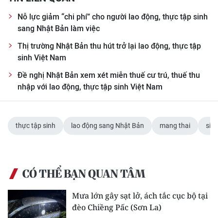
ENGLISH
Nỗ lực giảm “chi phí” cho người lao động, thực tập sinh
sang Nhật Bản làm việc
中文
Thị trường Nhật Bản thu hút trở lại lao động, thực tập
FRANÇAIS
sinh Việt Nam
Đề nghị Nhật Bản xem xét miễn thuế cư trú, thuế thu
РУССКИЙ
nhập với lao động, thực tập sinh Việt Nam
ESPAÑOL
한국어
thực tập sinh
lao động sang Nhật Bản
mang thai
sin
CÓ THỂ BẠN QUAN TÂM
Mưa lớn gây sạt lở, ách tắc cục bộ tại
đèo Chiềng Pấc (Sơn La)