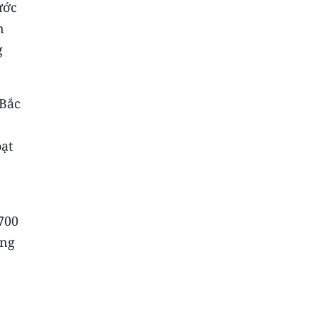
ước
n
g
 Bắc
oạt
700
ổng