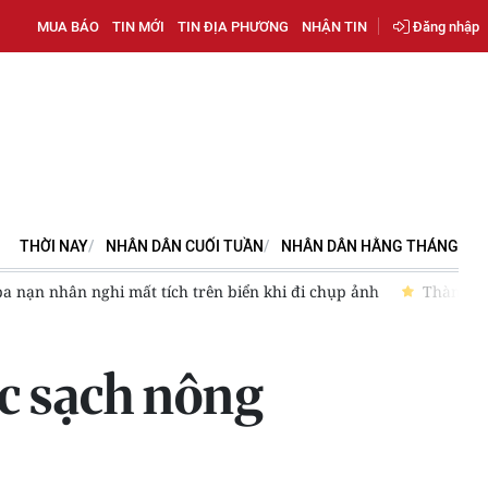
MUA BÁO
TIN MỚI
TIN ĐỊA PHƯƠNG
NHẬN TIN
Đăng nhập
THỜI NAY
NHÂN DÂN CUỐI TUẦN
NHÂN DÂN HẰNG THÁNG
a nạn nhân nghi mất tích trên biển khi đi chụp ảnh
Thành ph
ớc sạch nông