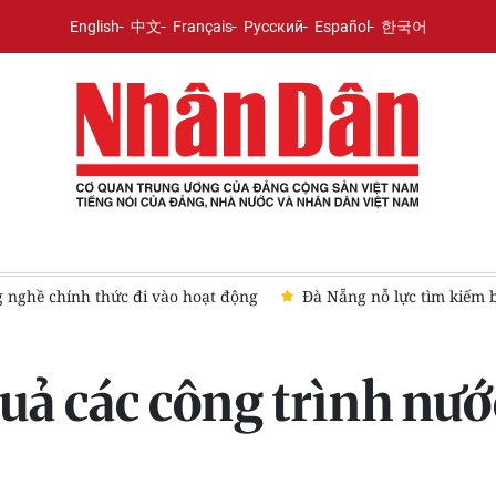
English
中文
Français
Русский
Español
한국어
ng nghề chính thức đi vào hoạt động
Đà Nẵng nỗ lực tìm kiếm b
quả các công trình nư