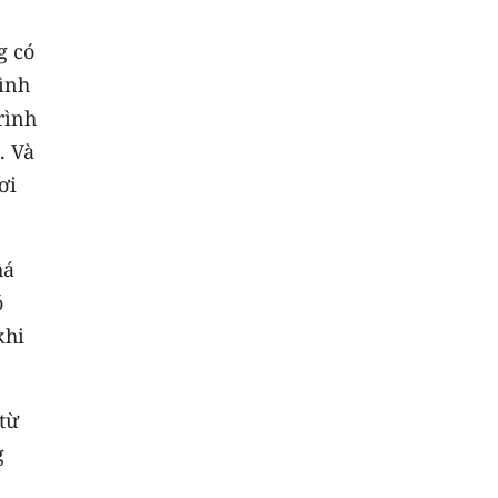
g có
ình
rình
. Và
ơi
há
ó
khi
từ
g