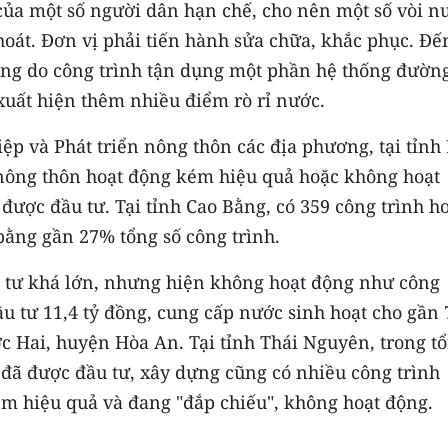
 của một số người dân hạn chế, cho nên một số vòi n
hoát. Đơn vị phải tiến hành sửa chữa, khắc phục. Đế
ong do công trình tận dụng một phần hệ thống đườn
xuất hiện thêm nhiều điểm rò rỉ nước.
ệp và Phát triển nông thôn các địa phương, tại tỉnh
 nông thôn hoạt động kém hiệu quả hoặc không hoạt
được đầu tư. Tại tỉnh Cao Bằng, có 359 công trình h
ằng gần 27% tổng số công trình.
u tư khá lớn, nhưng hiện không hoạt động như công
u tư 11,4 tỷ đồng, cung cấp nước sinh hoạt cho gần 
ớc Hai, huyện Hòa An. Tại tỉnh Thái Nguyên, trong t
 đã được đầu tư, xây dựng cũng có nhiều công trình
m hiệu quả và đang "đắp chiếu", không hoạt động.