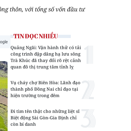
ng thôn, với tổng số vốn đầu tư
TIN ĐỌC NHIỀU
ogle
Quảng Ngãi: Vận hành thử có tải
công trình đập dâng hạ lưu sông
Trà Khúc đã thay đổi rõ rệt cảnh
quan đô thị trung tâm tỉnh lỵ
Vụ cháy chợ Biên Hòa: Lãnh đạo
thành phố Đồng Nai chỉ đạo tại
hiện trường trong đêm
Đi tìm tên thật cho những liệt sĩ
Biệt động Sài Gòn-Gia Định chỉ
còn bí danh