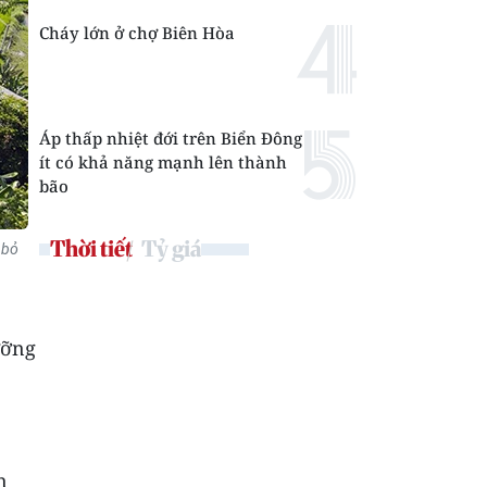
Cháy lớn ở chợ Biên Hòa
Áp thấp nhiệt đới trên Biển Đông
ít có khả năng mạnh lên thành
bão
Thời tiết
Tỷ giá
 bỏ
ưỡng
n