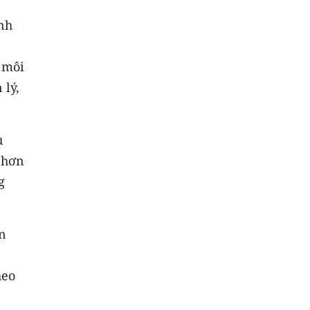
inh
 môi
 lý,
u
 hơn
g
ân
heo