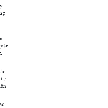
uy
ờng
,
ưa
quản
g,
Bắc
i e
đến
ác