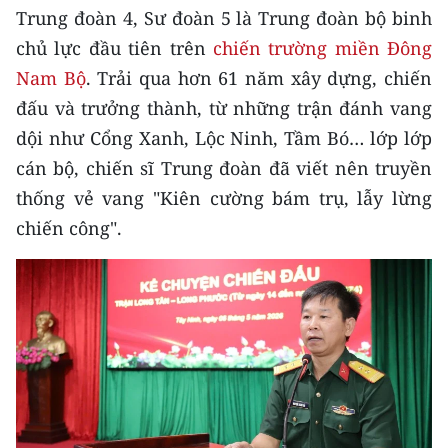
Media Pháp luật
Trung đoàn 4, Sư đoàn 5 là Trung đoàn bộ binh
chủ lực đầu tiên trên
chiến trường miền Đông
Media Du lịch
Nam Bộ
. Trải qua hơn 61 năm xây dựng, chiến
Media Thế giới
đấu và trưởng thành, từ những trận đánh vang
dội như Cổng Xanh, Lộc Ninh, Tầm Bó… lớp lớp
Media Thể thao
cán bộ, chiến sĩ Trung đoàn đã viết nên truyền
Media Giáo dục
thống vẻ vang "Kiên cường bám trụ, lẫy lừng
chiến công".
Media Y tế
Media Khoa học - Công nghệ
Media Môi trường
Ảnh
Infographic