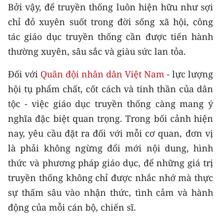
CHƯƠNG TRÌNH OCOP - MỖI XÃ
Bởi vậy, để truyền thống luôn hiện hữu như sợi
MỘT SẢN PHẨM
chỉ đỏ xuyên suốt trong đời sống xã hội, công
tác giáo dục truyền thống cần được tiến hành
RADIO
thường xuyên, sâu sắc và giàu sức lan tỏa.
MEDIA CENTER
Đối với
Quân đội nhân dân Việt Nam
- lực lượng
hội tụ phẩm chất, cốt cách và tinh thần của dân
E-Magazine
tộc - việc giáo dục truyền thống càng mang ý
Video
nghĩa đặc biệt quan trọng. Trong bối cảnh hiện
nay, yêu cầu đặt ra đối với mỗi cơ quan, đơn vị
Media Chính trị
là phải không ngừng đổi mới nội dung, hình
Media Kinh tế
thức và phương pháp giáo dục, để những giá trị
truyền thống không chỉ được nhắc nhớ mà thực
Media Văn hóa
sự thấm sâu vào nhận thức, tình cảm và hành
Media Xã hội
động của mỗi cán bộ, chiến sĩ.