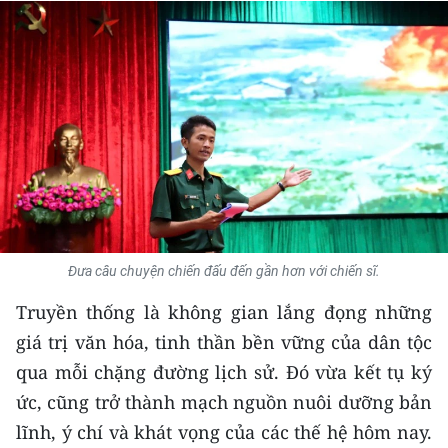
THỂ THAO
GIÁO DỤC
Y TẾ
KHOA HỌC - CÔNG NGHỆ
MÔI TRƯỜNG
BẠN ĐỌC
Đưa câu chuyện chiến đấu đến gần hơn với chiến sĩ.
Truyền thống là không gian lắng đọng những
KIỂM CHỨNG THÔNG TIN
giá trị văn hóa, tinh thần bền vững của dân tộc
TRI THỨC CHUYÊN SÂU
qua mỗi chặng đường lịch sử. Đó vừa kết tụ ký
ức, cũng trở thành mạch nguồn nuôi dưỡng bản
54 DÂN TỘC VIỆT NAM
lĩnh, ý chí và khát vọng của các thế hệ hôm nay.