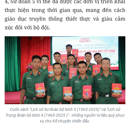
4, Sư đoàn 5 vì thế đã được các đơn vị triển khai
thực hiện trong thời gian qua, mang đến cách
giáo dục truyền thống thiết thực và giàu cảm
xúc đối với bộ đội.
Cuốn sách "Lịch sử Sư đoàn bộ binh 5 (1965-2025)" và "Lịch sử
Trung đoàn bộ binh 4 (1965-2025 )" - những nguồn tư liệu quý phục
vụ cho Kể chuyện chiến đấu.