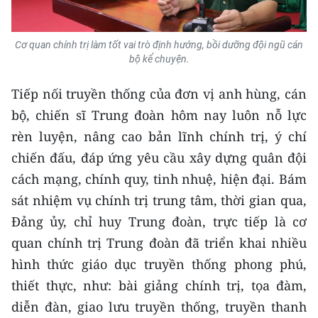
TIN MỚI
Cơ quan chính trị làm tốt vai trò định hướng, bồi dưỡng đội ngũ cán
TIN ĐỊA PHƯƠNG
bộ kể chuyện.
Trung du và miền núi phía Bắc
Tiếp nối truyền thống của đơn vị anh hùng, cán
Đồng bằng sông Hồng
bộ, chiến sĩ Trung đoàn hôm nay luôn nỗ lực
rèn luyện, nâng cao bản lĩnh chính trị, ý chí
Bắc Trung Bộ
chiến đấu, đáp ứng yêu cầu xây dựng quân đội
Duyên hải Nam Trung Bộ và Tây
cách mạng, chính quy, tinh nhuệ, hiện đại. Bám
Nguyên
sát nhiệm vụ chính trị trung tâm, thời gian qua,
Đảng ủy, chỉ huy Trung đoàn, trực tiếp là cơ
Đông Nam Bộ
quan chính trị Trung đoàn đã triển khai nhiều
Đồng bằng sông Cửu Long
hình thức giáo dục truyền thống phong phú,
thiết thực, như: bài giảng chính trị, tọa đàm,
Chuyên trang Hà Nội
diễn đàn, giao lưu truyền thống, truyền thanh
Chuyên trang TP. Hồ Chí Minh