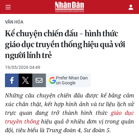
VĂN HÓA
Kể chuyện chiến đấu - hình thức
CHÍNH TRỊ
giáo dục truyền thống hiệu quả với
người lính trẻ
KINH TẾ
19/05/2026 04:49
VĂN HÓA
Prefer Nhan Dan
on Google
XÃ HỘI
Những câu chuyện chiến đấu được kể bằng cảm
PHÁP LUẬT
xúc chân thật, kết hợp hình ảnh và tư liệu lịch sử
trực quan đang trở thành hình thức
giáo dục
DU LỊCH
truyền thống
hiệu quả ở nhiều đơn vị trong quân
đội, tiêu biểu là Trung đoàn 4, Sư đoàn 5.
THẾ GIỚI