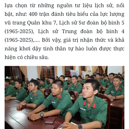
ENGLISH
lựa chọn từ những nguồn tư liệu lịch sử, nổi
bật, như: 400 trận đánh tiêu biểu của lực lượng
中文
vũ trang Quân khu 7, Lịch sử Sư đoàn bộ binh 5
(1965-2025), Lịch sử Trung đoàn bộ binh 4
FRANÇAIS
(1965-2025),.... Bởi vậy, giá trị nhận thức và khả
РУССКИЙ
năng khơi dậy tinh thần tự hào luôn được thực
hiện có chiều sâu.
ESPAÑOL
한국어