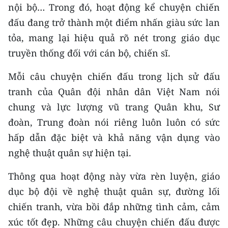
nội bộ… Trong đó, hoạt động kể chuyện chiến
CHUYÊN ĐỀ
đấu đang trở thành một điểm nhấn giàu sức lan
tỏa, mang lại hiệu quả rõ nét trong giáo dục
CÁC CHUYÊN TRANG
truyền thống đối với cán bộ, chiến sĩ.
Mỗi câu chuyện chiến đấu trong lịch sử đấu
VỀ BÁO NHÂN DÂN
tranh của Quân đội nhân dân Việt Nam nói
THỜI NAY
chung và lực lượng vũ trang Quân khu, Sư
đoàn, Trung đoàn nói riêng luôn luôn có sức
NHÂN DÂN CUỐI TUẦN
hấp dẫn đặc biệt và khả năng vận dụng vào
nghệ thuật quân sự hiện tại.
NHÂN DÂN HẰNG THÁNG
Thông qua hoạt động này vừa rèn luyện, giáo
MUA BÁO
dục bộ đội về nghệ thuật quân sự, đường lối
ĐỌC BÁO IN
chiến tranh, vừa bồi đắp những tình cảm, cảm
xúc tốt đẹp. Những câu chuyện chiến đấu được