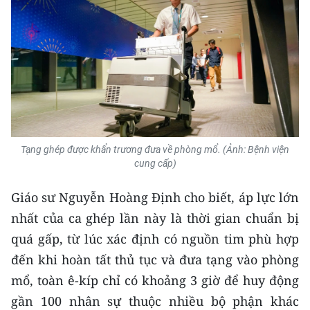
TIN MỚI
TIN ĐỊA PHƯƠNG
Trung du và miền núi phía Bắc
Đồng bằng sông Hồng
Bắc Trung Bộ
Tạng ghép được khẩn trương đưa về phòng mổ. (Ảnh: Bệnh viện
cung cấp)
Duyên hải Nam Trung Bộ và Tây
Nguyên
Giáo sư Nguyễn Hoàng Định cho biết, áp lực lớn
Đông Nam Bộ
nhất của ca ghép lần này là thời gian chuẩn bị
quá gấp, từ lúc xác định có nguồn tim phù hợp
Đồng bằng sông Cửu Long
đến khi hoàn tất thủ tục và đưa tạng vào phòng
Chuyên trang Hà Nội
mổ, toàn ê-kíp chỉ có khoảng 3 giờ để huy động
gần 100 nhân sự thuộc nhiều bộ phận khác
Chuyên trang TP. Hồ Chí Minh