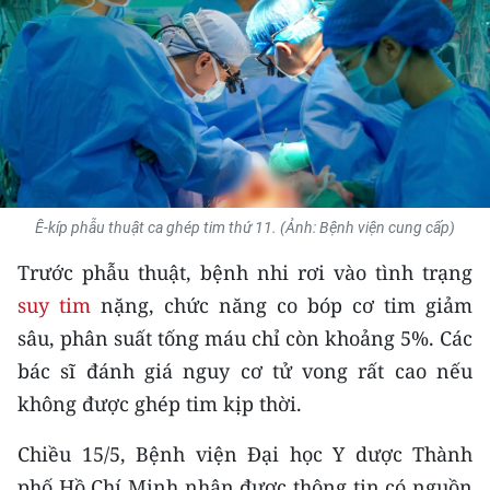
THỂ THAO
GIÁO DỤC
Y TẾ
KHOA HỌC - CÔNG NGHỆ
Ê-kíp phẫu thuật ca ghép tim thứ 11. (Ảnh: Bệnh viện cung cấp)
MÔI TRƯỜNG
Trước phẫu thuật, bệnh nhi rơi vào tình trạng
BẠN ĐỌC
suy tim
nặng, chức năng co bóp cơ tim giảm
sâu, phân suất tống máu chỉ còn khoảng 5%. Các
KIỂM CHỨNG THÔNG TIN
bác sĩ đánh giá nguy cơ tử vong rất cao nếu
TRI THỨC CHUYÊN SÂU
không được ghép tim kịp thời.
54 DÂN TỘC VIỆT NAM
Chiều 15/5, Bệnh viện Đại học Y dược Thành
phố Hồ Chí Minh nhận được thông tin có nguồn