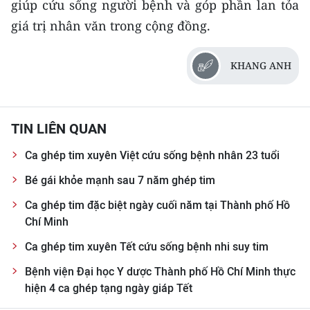
giúp cứu sống người bệnh và góp phần lan tỏa
ENGLISH
giá trị nhân văn trong cộng đồng.
中文
KHANG ANH
FRANÇAIS
РУССКИЙ
TIN LIÊN QUAN
ESPAÑOL
Ca ghép tim xuyên Việt cứu sống bệnh nhân 23 tuổi
한국어
Bé gái khỏe mạnh sau 7 năm ghép tim
Ca ghép tim đặc biệt ngày cuối năm tại Thành phố Hồ
Chí Minh
Ca ghép tim xuyên Tết cứu sống bệnh nhi suy tim
Bệnh viện Đại học Y dược Thành phố Hồ Chí Minh thực
hiện 4 ca ghép tạng ngày giáp Tết