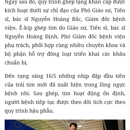
Ngay sau đó, quy trình ghép tạng khẩn cấp được
Media Pháp luật
kích hoạt dưới sự chỉ đạo của Phó Giáo sư, Tiến
Media Du lịch
sĩ, bác sĩ Nguyễn Hoàng Bắc, Giám đốc bệnh
viện. Ê-kíp ghép tim do Giáo sư, Tiến sĩ, bác sĩ
Media Thế giới
Nguyễn Hoàng Định, Phó Giám đốc bệnh viện
Media Thể thao
phụ trách, phối hợp cùng nhiều chuyên khoa và
Media Giáo dục
bộ phận hỗ trợ đồng loạt triển khai các khâu
chuẩn bị.
Media Y tế
Đến rạng sáng 16/5 những nhịp đập đầu tiên
Media Khoa học - Công nghệ
của trái tim mới đã xuất hiện trong lồng ngực
Media Môi trường
bệnh nhi. Sau ghép, tim hoạt động ổn định,
người bệnh tiếp tục được theo dõi tích cực theo
Ảnh
quy trình hậu phẫu.
Infographic