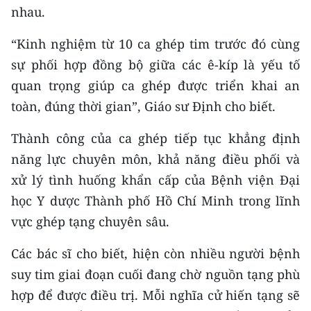
nhau.
CHUYÊN ĐỀ
“Kinh nghiệm từ 10 ca ghép tim trước đó cùng
CÁC CHUYÊN TRANG
sự phối hợp đồng bộ giữa các ê-kíp là yếu tố
quan trọng giúp ca ghép được triển khai an
toàn, đúng thời gian”, Giáo sư Định cho biết.
VỀ BÁO NHÂN DÂN
Thành công của ca ghép tiếp tục khẳng định
THỜI NAY
năng lực chuyên môn, khả năng điều phối và
NHÂN DÂN CUỐI TUẦN
xử lý tình huống khẩn cấp của Bệnh viện Đại
học Y dược Thành phố Hồ Chí Minh trong lĩnh
NHÂN DÂN HẰNG THÁNG
vực ghép tạng chuyên sâu.
MUA BÁO
Các bác sĩ cho biết, hiện còn nhiều người bệnh
suy tim giai đoạn cuối đang chờ nguồn tạng phù
ĐỌC BÁO IN
hợp để được điều trị. Mỗi nghĩa cử hiến tạng sẽ