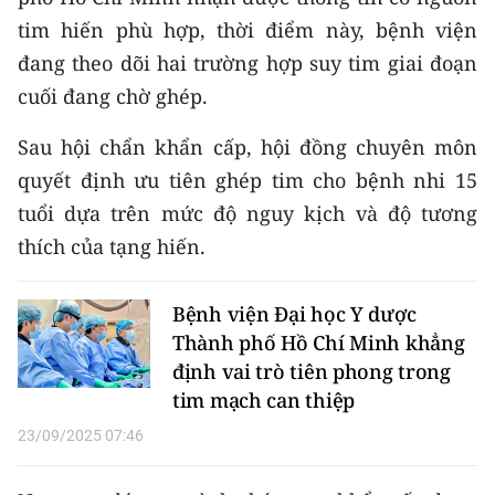
CHƯƠNG TRÌNH OCOP - MỖI XÃ
tim hiến phù hợp, thời điểm này, bệnh viện
MỘT SẢN PHẨM
đang theo dõi hai trường hợp suy tim giai đoạn
cuối đang chờ ghép.
RADIO
Sau hội chẩn khẩn cấp, hội đồng chuyên môn
MEDIA CENTER
quyết định ưu tiên ghép tim cho bệnh nhi 15
E-Magazine
tuổi dựa trên mức độ nguy kịch và độ tương
thích của tạng hiến.
Video
Media Chính trị
Bệnh viện Đại học Y dược
Thành phố Hồ Chí Minh khẳng
Media Kinh tế
định vai trò tiên phong trong
tim mạch can thiệp
Media Văn hóa
23/09/2025 07:46
Media Xã hội