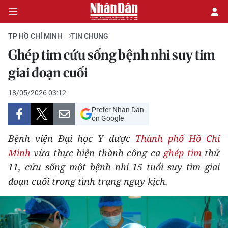
TP HỒ CHÍ MINH
TIN CHUNG
Ghép tim cứu sống bệnh nhi suy tim
CHÍNH TRỊ
giai đoạn cuối
KINH TẾ
18/05/2026 03:12
Prefer Nhan Dan
VĂN HÓA
on Google
Bệnh viện Đại học Y dược
Thành phố Hồ Chí
XÃ HỘI
Minh
vừa thực hiện thành công ca
ghép tim
thứ
11, cứu sống một bệnh nhi 15 tuổi suy tim giai
PHÁP LUẬT
đoạn cuối trong tình trạng nguy kịch.
DU LỊCH
THẾ GIỚI