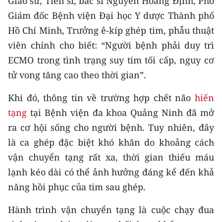
Giáo sư, Tiến sĩ, bác sĩ Nguyễn Hoàng Định, Phó
TIN MỚI
Giám đốc Bệnh viện Đại học Y dược Thành phố
Hồ Chí Minh, Trưởng ê-kíp ghép tim, phẫu thuật
TIN ĐỊA PHƯƠNG
viên chính cho biết: “Người bệnh phải duy trì
Trung du và miền núi phía Bắc
ECMO trong tình trạng suy tim tối cấp, nguy cơ
tử vong tăng cao theo thời gian”.
Đồng bằng sông Hồng
Khi đó, thông tin về trường hợp chết não
hiến
Bắc Trung Bộ
tạng
tại Bệnh viện đa khoa Quảng Ninh đã mở
Duyên hải Nam Trung Bộ và Tây
ra cơ hội sống cho người bệnh. Tuy nhiên, đây
Nguyên
là ca ghép đặc biệt khó khăn do khoảng cách
Đông Nam Bộ
vận chuyển tạng rất xa, thời gian thiếu máu
lạnh kéo dài có thể ảnh hưởng đáng kể đến khả
Đồng bằng sông Cửu Long
năng hồi phục của tim sau ghép.
Chuyên trang Hà Nội
Hành trình vận chuyển tạng là cuộc chạy đua
Chuyên trang TP. Hồ Chí Minh