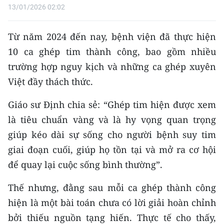
ENGLISH
13/01/2026 02:02
中文
Từ năm 2024 đến nay, bệnh viện đã thực hiện
10 ca ghép tim thành công, bao gồm nhiều
FRANÇAIS
trường hợp nguy kịch và những ca ghép xuyên
РУССКИЙ
Việt đầy thách thức.
ESPAÑOL
Giáo sư Định chia sẻ: “Ghép tim hiện được xem
là tiêu chuẩn vàng và là hy vọng quan trọng
한국어
giúp kéo dài sự sống cho người bệnh suy tim
giai đoạn cuối, giúp họ tồn tại và mở ra cơ hội
để quay lại cuộc sống bình thường”.
Thế nhưng, đằng sau mỗi ca ghép thành công
hiện là một bài toán chưa có lời giải hoàn chỉnh
bởi thiếu nguồn tạng hiến. Thực tế cho thấy,