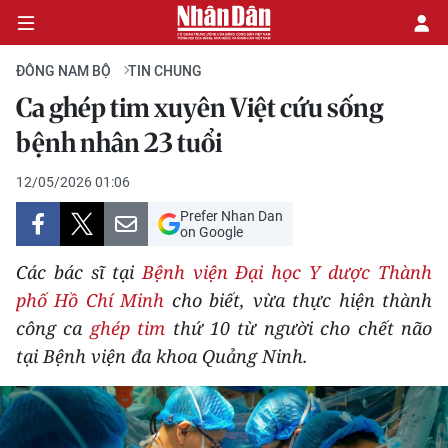
ĐÔNG NAM BỘ
TIN CHUNG
Ca ghép tim xuyên Việt cứu sống
CHÍNH TRỊ
bệnh nhân 23 tuổi
KINH TẾ
12/05/2026 01:06
Prefer Nhan Dan
VĂN HÓA
on Google
Các bác sĩ tại
Bệnh viện Đại học Y dược Thành
XÃ HỘI
phố Hồ Chí Minh
cho biết, vừa thực hiện thành
công ca
ghép tim
thứ 10 từ người cho chết não
PHÁP LUẬT
tại Bệnh viện đa khoa Quảng Ninh.
DU LỊCH
THẾ GIỚI