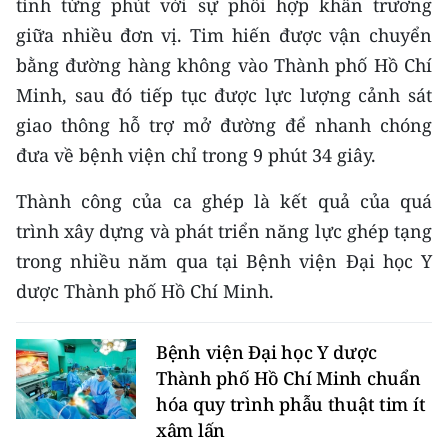
tính từng phút với sự phối hợp khẩn trương
giữa nhiều đơn vị. Tim hiến được vận chuyển
CHUYÊN ĐỀ
bằng đường hàng không vào Thành phố Hồ Chí
CÁC CHUYÊN TRANG
Minh, sau đó tiếp tục được lực lượng cảnh sát
giao thông hỗ trợ mở đường để nhanh chóng
đưa về bệnh viện chỉ trong 9 phút 34 giây.
VỀ BÁO NHÂN DÂN
Thành công của ca ghép là kết quả của quá
THỜI NAY
trình xây dựng và phát triển năng lực ghép tạng
NHÂN DÂN CUỐI TUẦN
trong nhiều năm qua tại Bệnh viện Đại học Y
dược Thành phố Hồ Chí Minh.
NHÂN DÂN HẰNG THÁNG
MUA BÁO
Bệnh viện Đại học Y dược
Thành phố Hồ Chí Minh chuẩn
ĐỌC BÁO IN
hóa quy trình phẫu thuật tim ít
xâm lấn