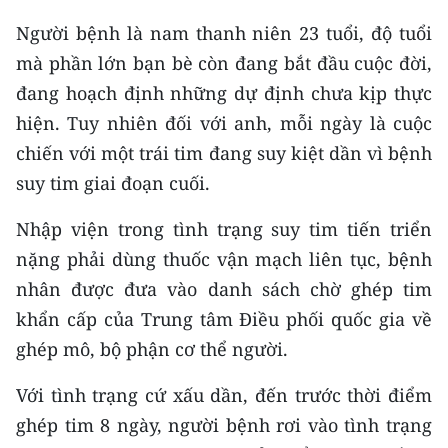
CHƯƠNG TRÌNH OCOP - MỖI XÃ
Người bệnh là nam thanh niên 23 tuổi, độ tuổi
MỘT SẢN PHẨM
mà phần lớn bạn bè còn đang bắt đầu cuộc đời,
đang hoạch định những dự định chưa kịp thực
RADIO
hiện. Tuy nhiên đối với anh, mỗi ngày là cuộc
MEDIA CENTER
chiến với một trái tim đang suy kiệt dần vì bệnh
suy tim giai đoạn cuối.
E-Magazine
Nhập viện trong tình trạng suy tim tiến triển
Video
nặng phải dùng thuốc vận mạch liên tục, bệnh
Media Chính trị
nhân được đưa vào danh sách chờ ghép tim
khẩn cấp của Trung tâm Điều phối quốc gia về
Media Kinh tế
ghép mô, bộ phận cơ thể người.
Media Văn hóa
Với tình trạng cứ xấu dần, đến trước thời điểm
Media Xã hội
ghép tim 8 ngày, người bệnh rơi vào tình trạng