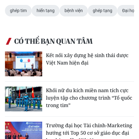
ghép tim
hiến tạng
bệnh viện
ghép tạng
Đại học 
CÓ THỂ BẠN QUAN TÂM
Kết nối xây dựng hệ sinh thái dược
Việt Nam hiện đại
Khối nữ du kích miền nam tích cực
luyện tập cho chương trình “Tổ quốc
trong tim”
Trường đại học Tài chính-Marketing
hướng tới Top 50 cơ sở giáo dục đại