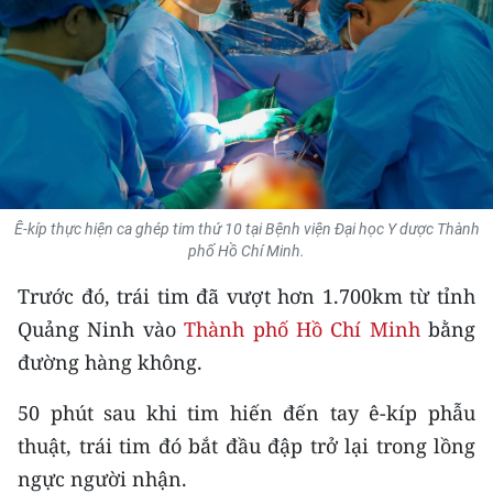
THỂ THAO
GIÁO DỤC
Y TẾ
KHOA HỌC - CÔNG NGHỆ
Ê-kíp thực hiện ca ghép tim thứ 10 tại Bệnh viện Đại học Y dược Thành
MÔI TRƯỜNG
phố Hồ Chí Minh.
BẠN ĐỌC
Trước đó, trái tim đã vượt hơn 1.700km từ tỉnh
Quảng Ninh vào
Thành phố Hồ Chí Minh
bằng
KIỂM CHỨNG THÔNG TIN
đường hàng không.
TRI THỨC CHUYÊN SÂU
50 phút sau khi tim hiến đến tay ê-kíp phẫu
thuật, trái tim đó bắt đầu đập trở lại trong lồng
54 DÂN TỘC VIỆT NAM
ngực người nhận.