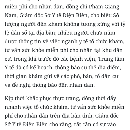
CHƯƠNG TRÌNH OCOP - MỖI XÃ
miễn phí cho nhân dân, đồng chí Phạm Giang
MỘT SẢN PHẨM
Nam, Giám đốc Sở Y tế Điện Biên, cho biết: Số
lượng người đến khám không tương xứng với tỷ
RADIO
lệ dân số tại địa bàn; nhiều người chưa nắm
được thông tin về việc ngành y tế tổ chức khám,
MEDIA CENTER
tư vấn sức khỏe miễn phí cho nhân tại khu dân
E-Magazine
cư, trong khi trước đó các bệnh viện, Trung tâm
Y tế đã có kế hoạch, thông báo cụ thể địa điểm,
Video
thời gian khám gửi về các phố, bản, tổ dân cư
Media Chính trị
và đề nghị thông báo đến nhân dân.
Media Kinh tế
Kịp thời khắc phục thực trạng, đồng thời đẩy
nhanh việc tổ chức khám, tư vấn sức khỏe miễn
Media Văn hóa
phí cho nhân dân trên địa bàn tỉnh, Giám đốc
Media Xã hội
Sở Y tế Điện Biên cho rằng, rất cần có sự vào