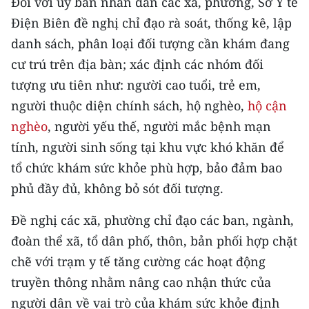
Đối với ủy ban nhân dân các xã, phường, Sở Y tế
Điện Biên đề nghị chỉ đạo rà soát, thống kê, lập
CHUYÊN ĐỀ
danh sách, phân loại đối tượng cần khám đang
CÁC CHUYÊN TRANG
cư trú trên địa bàn; xác định các nhóm đối
tượng ưu tiên như: người cao tuổi, trẻ em,
người thuộc diện chính sách, hộ nghèo,
hộ cận
VỀ BÁO NHÂN DÂN
nghèo
, người yếu thế, người mắc bệnh mạn
THỜI NAY
tính, người sinh sống tại khu vực khó khăn để
tổ chức khám sức khỏe phù hợp, bảo đảm bao
NHÂN DÂN CUỐI TUẦN
phủ đầy đủ, không bỏ sót đối tượng.
NHÂN DÂN HẰNG THÁNG
Đề nghị các xã, phường chỉ đạo các ban, ngành,
đoàn thể xã, tổ dân phố, thôn, bản phối hợp chặt
MUA BÁO
chẽ với trạm y tế tăng cường các hoạt động
ĐỌC BÁO IN
truyền thông nhằm nâng cao nhận thức của
người dân về vai trò của khám sức khỏe định