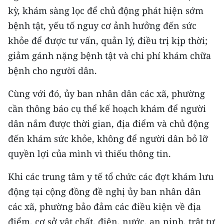
ENGLISH
kỳ, khám sàng lọc để chủ động phát hiện sớm
bệnh tật, yếu tố nguy cơ ảnh hưởng đến sức
中文
khỏe để được tư vấn, quản lý, điều trị kịp thời;
FRANÇAIS
giảm gánh nặng bệnh tật và chi phí khám chữa
bệnh cho người dân.
РУССКИЙ
Cùng với đó, ủy ban nhân dân các xã, phường
ESPAÑOL
cần thông báo cụ thể kế hoạch khám để người
dân nắm được thời gian, địa điểm và chủ động
한국어
đến khám sức khỏe, không để người dân bỏ lỡ
quyền lợi của mình vì thiếu thông tin.
Khi các trung tâm y tế tổ chức các đợt khám lưu
động tại cộng đồng đề nghị ủy ban nhân dân
các xã, phường bảo đảm các điều kiện về địa
điểm, cơ sở vật chất, điện, nước, an ninh, trật tự