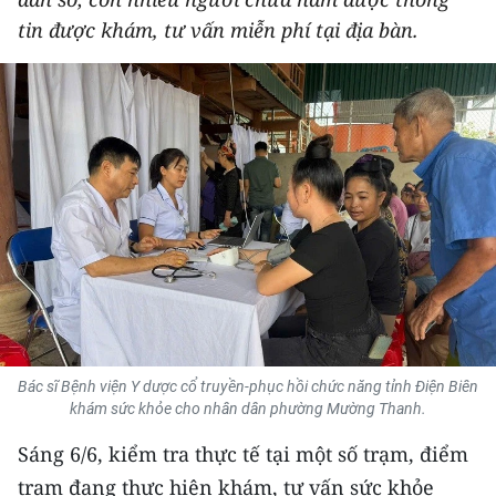
THỂ THAO
tin được khám, tư vấn miễn phí tại địa bàn.
GIÁO DỤC
Y TẾ
KHOA HỌC - CÔNG NGHỆ
MÔI TRƯỜNG
BẠN ĐỌC
KIỂM CHỨNG THÔNG TIN
Bác sĩ Bệnh viện Y dược cổ truyền-phục hồi chức năng tỉnh Điện Biên
TRI THỨC CHUYÊN SÂU
khám sức khỏe cho nhân dân phường Mường Thanh.
54 DÂN TỘC VIỆT NAM
Sáng 6/6, kiểm tra thực tế tại một số trạm, điểm
trạm đang thực hiện khám, tư vấn sức khỏe