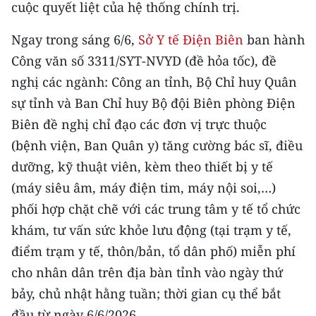
Media Pháp luật
cuộc quyết liệt của hệ thống chính trị.
Media Du lịch
Ngay trong sáng 6/6,
Sở Y tế Điện Biên
ban hành
Công văn số 3311/SYT-NVYD (đề hỏa tốc), đề
Media Thế giới
nghị các ngành: Công an tỉnh, Bộ Chỉ huy Quân
Media Thể thao
sự tỉnh và Ban Chỉ huy Bộ đội Biên phòng Điện
Biên đề nghị chỉ đạo các đơn vị trực thuộc
Media Giáo dục
(bệnh viện, Ban Quân y) tăng cường bác sĩ, điều
Media Y tế
dưỡng, kỹ thuật viên, kèm theo thiết bị y tế
(máy siêu âm, máy điện tim, máy nội soi,…)
Media Khoa học - Công nghệ
phối hợp chặt chẽ với các trung tâm y tế tổ chức
Media Môi trường
khám, tư vấn sức khỏe lưu động (tại trạm y tế,
điểm trạm y tế, thôn/bản, tổ dân phố) miễn phí
Ảnh
cho nhân dân trên địa bàn tỉnh vào ngày thứ
Infographic
bảy, chủ nhật hằng tuần; thời gian cụ thể bắt
đầu từ ngày 6/6/2026.