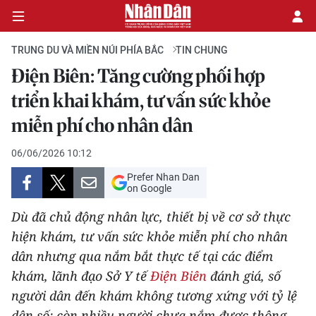
TRUNG DU VÀ MIỀN NÚI PHÍA BẮC
TIN CHUNG
Điện Biên: Tăng cường phối hợp
CHÍNH TRỊ
triển khai khám, tư vấn sức khỏe
miễn phí cho nhân dân
KINH TẾ
06/06/2026 10:12
VĂN HÓA
Prefer Nhan Dan
on Google
XÃ HỘI
Dù đã chủ động nhân lực, thiết bị về cơ sở thực
PHÁP LUẬT
hiện khám, tư vấn sức khỏe miễn phí cho nhân
dân nhưng qua nắm bắt thực tế tại các điểm
DU LỊCH
khám, lãnh đạo Sở Y tế
Điện Biên
đánh giá, số
người dân đến khám không tương xứng với tỷ lệ
THẾ GIỚI
dân số; còn nhiều người chưa nắm được thông