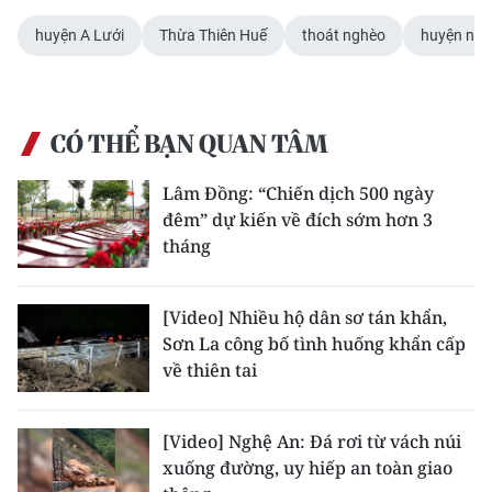
huyện A Lưới
Thừa Thiên Huế
thoát nghèo
huyện ng
CÓ THỂ BẠN QUAN TÂM
Lâm Đồng: “Chiến dịch 500 ngày
đêm” dự kiến về đích sớm hơn 3
tháng
[Video] Nhiều hộ dân sơ tán khẩn,
Sơn La công bố tình huống khẩn cấp
về thiên tai
[Video] Nghệ An: Đá rơi từ vách núi
xuống đường, uy hiếp an toàn giao