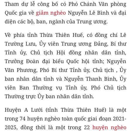
CHƯƠNG TRÌNH OCOP - MỖI XÃ
Tham dự lễ công bố có Phó Chánh Văn phòng
MỘT SẢN PHẨM
Quốc gia về
giảm nghèo
Nguyễn Lê Bình và đại
diện các bộ, ban, ngành của Trung ương.
RADIO
Về phía tỉnh Thừa Thiên Huế, có đồng chí Lê
MEDIA CENTER
Trường Lưu, Ủy viên Trung ương Đảng, Bí thư
Tỉnh ủy, Chủ tịch Hội đồng nhân dân tỉnh,
E-Magazine
Trưởng Đoàn đại biểu Quốc hội tỉnh; Nguyễn
Video
Văn Phương, Phó Bí thư Tỉnh ủy, Chủ tịch , Ủy
ban nhân dân tỉnh và Nguyễn Thanh Bình, Ủy
Media Chính trị
viên Ban Thường vụ Tỉnh ủy, Phó Chủ tịch
Media Kinh tế
Thường trực Ủy ban nhân dân tỉnh.
Media Văn hóa
Huyện A Lưới (tỉnh Thừa Thiên Huế) là một
trong 74 huyện nghèo toàn quốc giai đoạn 2021-
Media Xã hội
2025, đồng thời là một trong 22
huyện nghèo