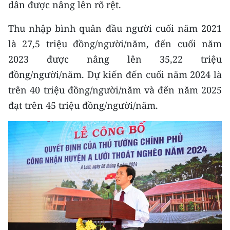
dân được nâng lên rõ rệt.
CHUYÊN ĐỀ
Thu nhập bình quân đầu người cuối năm 2021
là 27,5 triệu đồng/người/năm, đến cuối năm
CÁC CHUYÊN TRANG
2023 được nâng lên 35,22 triệu
đồng/người/năm. Dự kiến đến cuối năm 2024 là
VỀ BÁO NHÂN DÂN
trên 40 triệu đồng/người/năm và đến năm 2025
THỜI NAY
đạt trên 45 triệu đồng/người/năm.
NHÂN DÂN CUỐI TUẦN
NHÂN DÂN HẰNG THÁNG
MUA BÁO
ĐỌC BÁO IN