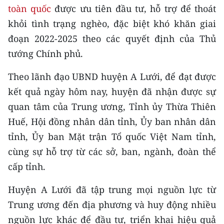
Media Pháp luật
toàn quốc
được ưu tiên đầu tư, hỗ trợ để thoát
khỏi tình trạng nghèo, đặc biệt khó khăn giai
Media Du lịch
đoạn 2022-2025 theo các quyết định của Thủ
Media Thế giới
tướng Chính phủ.
Media Thể thao
Theo lãnh đạo UBND huyện A Lưới, để đạt được
kết quả ngày hôm nay, huyện đã nhận được sự
Media Giáo dục
quan tâm của Trung ương, Tỉnh ủy Thừa Thiên
Media Y tế
Huế, Hội đồng nhân dân tỉnh, Ủy ban nhân dân
tỉnh, Ủy ban Mặt trận Tổ quốc Việt Nam tỉnh,
Media Khoa học - Công nghệ
cùng sự hỗ trợ từ các sở, ban, ngành, đoàn thể
Media Môi trường
cấp tỉnh.
Ảnh
Huyện A Lưới đã tập trung mọi nguồn lực từ
Infographic
Trung ương đến địa phương và huy động nhiều
nguồn lực khác để đầu tư, triển khai hiệu quả