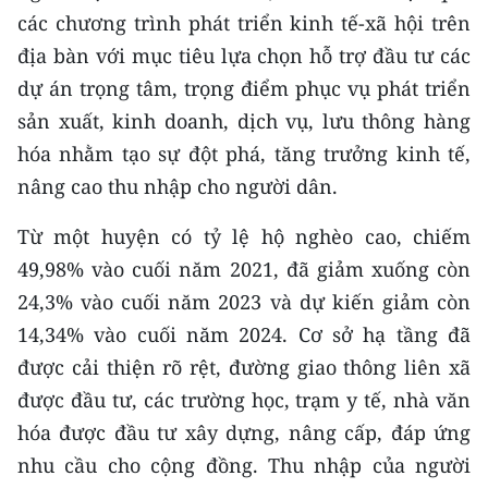
TIN MỚI
các chương trình phát triển kinh tế-xã hội trên
địa bàn với mục tiêu lựa chọn hỗ trợ đầu tư các
TIN ĐỊA PHƯƠNG
dự án trọng tâm, trọng điểm phục vụ phát triển
sản xuất, kinh doanh, dịch vụ, lưu thông hàng
Trung du và miền núi phía Bắc
hóa nhằm tạo sự đột phá, tăng trưởng kinh tế,
Đồng bằng sông Hồng
nâng cao thu nhập cho người dân.
Bắc Trung Bộ
Từ một huyện có tỷ lệ hộ nghèo cao, chiếm
Duyên hải Nam Trung Bộ và Tây
49,98% vào cuối năm 2021, đã giảm xuống còn
Nguyên
24,3% vào cuối năm 2023 và dự kiến giảm còn
14,34% vào cuối năm 2024. Cơ sở hạ tầng đã
Đông Nam Bộ
được cải thiện rõ rệt, đường giao thông liên xã
Đồng bằng sông Cửu Long
được đầu tư, các trường học, trạm y tế, nhà văn
hóa được đầu tư xây dựng, nâng cấp, đáp ứng
Chuyên trang Hà Nội
nhu cầu cho cộng đồng. Thu nhập của người
Chuyên trang TP. Hồ Chí Minh