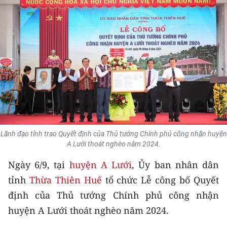
THỂ THAO
GIÁO DỤC
Y TẾ
KHOA HỌC - CÔNG NGHỆ
MÔI TRƯỜNG
BẠN ĐỌC
Lãnh đạo tỉnh trao Quyết định của Thủ tướng Chính phủ công nhận huyện
A Lưới thoát nghèo năm 2024.
KIỂM CHỨNG THÔNG TIN
Ngày 6/9, tại
huyện A Lưới
, Ủy ban nhân dân
tỉnh
Thừa Thiên Huế
tổ chức Lễ công bố Quyết
TRI THỨC CHUYÊN SÂU
định của Thủ tướng Chính phủ công nhận
54 DÂN TỘC VIỆT NAM
huyện A Lưới thoát nghèo năm 2024.