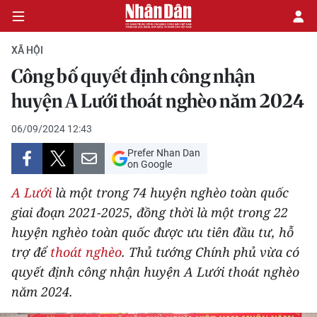
XÃ HỘI
Công bố quyết định công nhận
CHÍNH TRỊ
huyện A Lưới thoát nghèo năm 2024
KINH TẾ
06/09/2024 12:43
Prefer Nhan Dan
VĂN HÓA
on Google
A Lưới
là một trong 74 huyện nghèo toàn quốc
XÃ HỘI
giai đoạn 2021-2025, đồng thời là một trong 22
huyện nghèo toàn quốc được ưu tiên đầu tư, hỗ
PHÁP LUẬT
trợ để
thoát nghèo
. Thủ tướng Chính phủ vừa có
DU LỊCH
quyết định công nhận huyện A Lưới thoát nghèo
năm 2024.
THẾ GIỚI