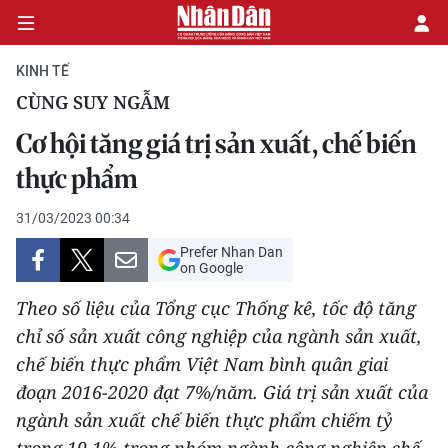
KINH TẾ
CÙNG SUY NGẪM
CHÍNH TRỊ
Cơ hội tăng giá trị sản xuất, chế biến
thực phẩm
KINH TẾ
31/03/2023 00:34
VĂN HÓA
Prefer Nhan Dan
on Google
XÃ HỘI
Theo số liệu của Tổng cục Thống kê, tốc độ tăng
PHÁP LUẬT
chỉ số sản xuất công nghiệp của ngành sản xuất,
chế biến thực phẩm Việt Nam bình quân giai
DU LỊCH
đoạn 2016-2020 đạt 7%/năm. Giá trị sản xuất của
ngành sản xuất chế biến thực phẩm chiếm tỷ
THẾ GIỚI