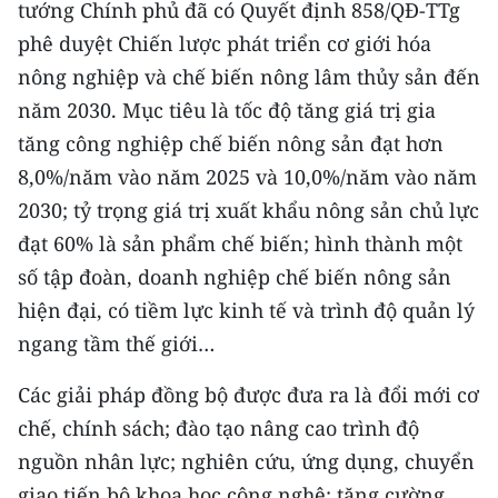
tướng Chính phủ đã có Quyết định 858/QÐ-TTg
phê duyệt Chiến lược phát triển cơ giới hóa
CHUYÊN ĐỀ
nông nghiệp và chế biến nông lâm thủy sản đến
CÁC CHUYÊN TRANG
năm 2030. Mục tiêu là tốc độ tăng giá trị gia
tăng công nghiệp chế biến nông sản đạt hơn
VỀ BÁO NHÂN DÂN
8,0%/năm vào năm 2025 và 10,0%/năm vào năm
2030; tỷ trọng giá trị xuất khẩu nông sản chủ lực
THỜI NAY
đạt 60% là sản phẩm chế biến; hình thành một
số tập đoàn, doanh nghiệp chế biến nông sản
NHÂN DÂN CUỐI TUẦN
hiện đại, có tiềm lực kinh tế và trình độ quản lý
NHÂN DÂN HẰNG THÁNG
ngang tầm thế giới…
MUA BÁO
Các giải pháp đồng bộ được đưa ra là đổi mới cơ
chế, chính sách; đào tạo nâng cao trình độ
ĐỌC BÁO IN
nguồn nhân lực; nghiên cứu, ứng dụng, chuyển
giao tiến bộ khoa học công nghệ; tăng cường