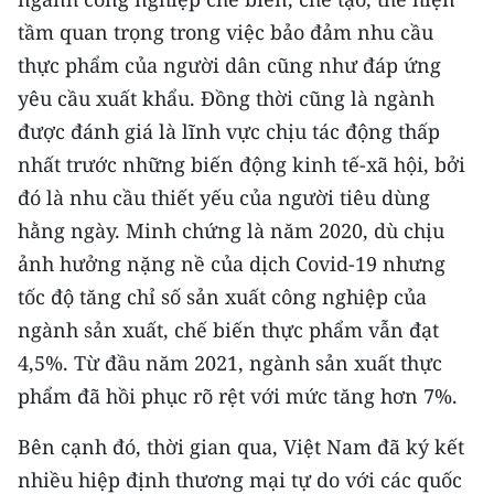
CHƯƠNG TRÌNH OCOP - MỖI XÃ
tầm quan trọng trong việc bảo đảm nhu cầu
MỘT SẢN PHẨM
thực phẩm của người dân cũng như đáp ứng
yêu cầu xuất khẩu. Ðồng thời cũng là ngành
RADIO
được đánh giá là lĩnh vực chịu tác động thấp
MEDIA CENTER
nhất trước những biến động kinh tế-xã hội, bởi
đó là nhu cầu thiết yếu của người tiêu dùng
E-Magazine
hằng ngày. Minh chứng là năm 2020, dù chịu
Video
ảnh hưởng nặng nề của dịch Covid-19 nhưng
tốc độ tăng chỉ số sản xuất công nghiệp của
Media Chính trị
ngành sản xuất, chế biến thực phẩm vẫn đạt
Media Kinh tế
4,5%. Từ đầu năm 2021, ngành sản xuất thực
phẩm đã hồi phục rõ rệt với mức tăng hơn 7%.
Media Văn hóa
Bên cạnh đó, thời gian qua, Việt Nam đã ký kết
Media Xã hội
nhiều hiệp định thương mại tự do với các quốc