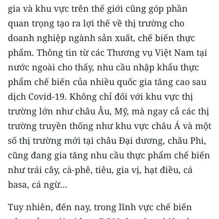
Media Pháp luật
gia và khu vực trên thế giới cũng góp phần
quan trọng tạo ra lợi thế về thị trường cho
Media Du lịch
doanh nghiệp ngành sản xuất, chế biến thực
Media Thế giới
phẩm. Thông tin từ các Thương vụ Việt Nam tại
nước ngoài cho thấy, nhu cầu nhập khẩu thực
Media Thể thao
phẩm chế biến của nhiều quốc gia tăng cao sau
Media Giáo dục
dịch Covid-19. Không chỉ đối với khu vực thị
trường lớn như châu Âu, Mỹ, mà ngay cả các thị
Media Y tế
trường truyền thống như khu vực châu Á và một
Media Khoa học - Công nghệ
số thị trường mới tại châu Ðại dương, châu Phi,
Media Môi trường
cũng đang gia tăng nhu cầu thực phẩm chế biến
như trái cây, cà-phê, tiêu, gia vị, hạt điều, cá
Ảnh
basa, cá ngừ...
Infographic
Tuy nhiên, đến nay, trong lĩnh vực chế biến