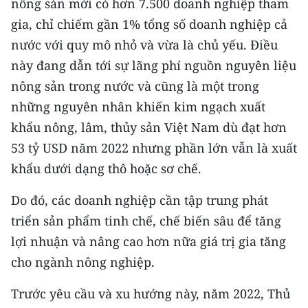
nông sản mới có hơn 7.500 doanh nghiệp tham
TIN MỚI
gia, chỉ chiếm gần 1% tổng số doanh nghiệp cả
nước với quy mô nhỏ và vừa là chủ yếu. Ðiều
TIN ĐỊA PHƯƠNG
này đang dẫn tới sự lãng phí nguồn nguyên liệu
Trung du và miền núi phía Bắc
nông sản trong nước và cũng là một trong
những nguyên nhân khiến kim ngạch xuất
Đồng bằng sông Hồng
khẩu nông, lâm, thủy sản Việt Nam dù đạt hơn
Bắc Trung Bộ
53 tỷ USD năm 2022 nhưng phần lớn vẫn là xuất
khẩu dưới dạng thô hoặc sơ chế.
Duyên hải Nam Trung Bộ và Tây
Nguyên
Do đó, các doanh nghiệp cần tập trung phát
Đông Nam Bộ
triển sản phẩm tinh chế, chế biến sâu để tăng
lợi nhuận và nâng cao hơn nữa giá trị gia tăng
Đồng bằng sông Cửu Long
cho ngành nông nghiệp.
Chuyên trang Hà Nội
Trước yêu cầu và xu hướng này, năm 2022, Thủ
Chuyên trang TP. Hồ Chí Minh