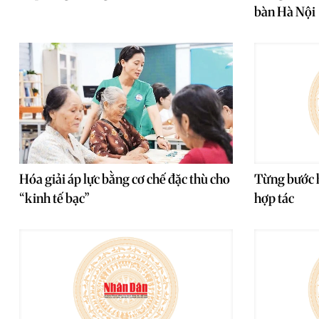
bàn Hà Nội
Hóa giải áp lực bằng cơ chế đặc thù cho
Từng bước h
“kinh tế bạc”
hợp tác