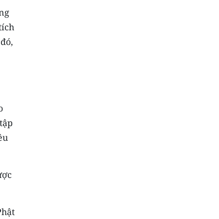
ông
tích
 đó,
o
tập
êu
ược
Phật