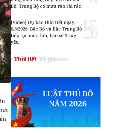
Bộ, Trung Bộ có mưa rào rải rác
[Video] Dự báo thời tiết ngày
6/8/2026: Bắc Bộ và Bắc Trung Bộ
tiếp tục mưa lớn, bão số 3 suy
yếu
Thời tiết
Tỷ giá
ện
chức
bản