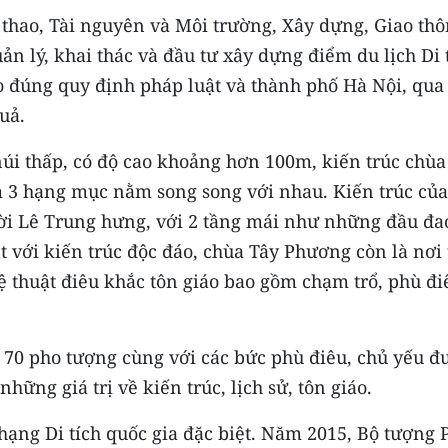
 thao, Tài nguyên và Môi trường, Xây dựng, Giao th
n lý, khai thác và đầu tư xây dựng điểm du lịch Di 
o đúng quy định pháp luật và thành phố Hà Nội, qua
uả.
i thấp, có độ cao khoảng hơn 100m, kiến trúc chùa
 3 hạng mục nằm song song với nhau. Kiến trúc của
ời Lê Trung hưng, với 2 tầng mái như những đầu đa
t với kiến trúc độc đáo, chùa Tây Phương còn là nơi 
 thuật điêu khắc tôn giáo bao gồm chạm trổ, phù đi
 70 pho tượng cùng với các bức phù điêu, chủ yếu đ
hững giá trị về kiến trúc, lịch sử, tôn giáo.
ng Di tích quốc gia đặc biệt. Năm 2015, Bộ tượng 