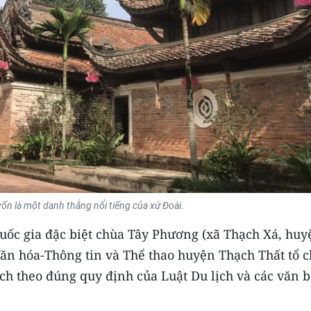
n là một danh thắng nổi tiếng của xứ Đoài.
quốc gia đặc biệt chùa Tây Phương (xã Thạch Xá, huy
ăn hóa-Thông tin và Thể thao huyện Thạch Thất tổ 
lịch theo đúng quy định của Luật Du lịch và các văn 