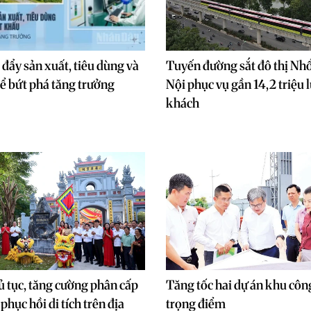
 đẩy sản xuất, tiêu dùng và
Tuyến đường sắt đô thị N
ể bứt phá tăng trưởng
Nội phục vụ gần 14,2 triệu 
khách
ủ tục, tăng cường phân cấp
Tăng tốc hai dự án khu côn
 phục hồi di tích trên địa
trọng điểm