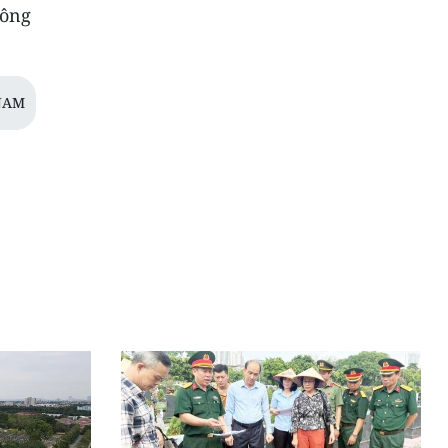
công
NAM