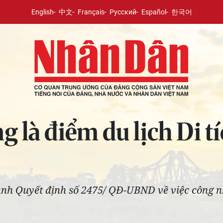
English
中文
Français
Русский
Español
한국어
 là điểm du lịch Di tí
 Quyết định số 2475/ QĐ-UBND về việc công nhậ