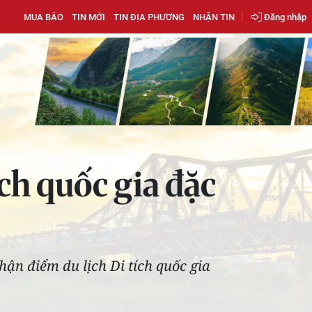
MUA BÁO
TIN MỚI
TIN ĐỊA PHƯƠNG
NHẬN TIN
Đăng nhập
ch quốc gia đặc
n điểm du lịch Di tích quốc gia