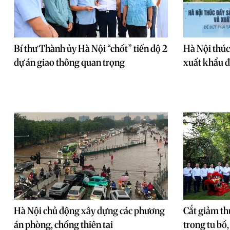
Bí thư Thành ủy Hà Nội “chốt” tiến độ 2
Hà Nội thúc
dự án giao thông quan trọng
xuất khẩu đ
Hà Nội chủ động xây dựng các phương
Cắt giảm th
án phòng, chống thiên tai
trong tu bổ,