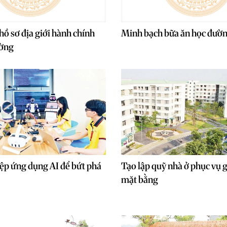
hồ sơ địa giới hành chính
Minh bạch bữa ăn học đườ
ường
ệp ứng dụng AI để bứt phá
Tạo lập quỹ nhà ở phục vụ 
mặt bằng