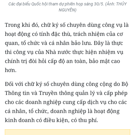
Các đại biểu Quốc hội tham dự phiên họp sáng 30/5. (Ảnh: THỦY
TIN MỚI
NGUYÊN)
TIN ĐỊA PHƯƠNG
Trong khi đó, chữ ký số chuyên dùng công vụ là
hoạt động có tính đặc thù, trách nhiệm của cơ
Trung du và miền núi phía Bắc
quan, tổ chức và cá nhân bảo lưu. Đây là thực
Đồng bằng sông Hồng
thi công vụ của Nhà nước thực hiện nhiệm vụ
Bắc Trung Bộ
chính trị đòi hỏi cấp độ an toàn, bảo mật cao
hơn.
Duyên hải Nam Trung Bộ và Tây
Nguyên
Đối với chữ ký số chuyên dùng công cộng do Bộ
Thông tin và Truyền thông quản lý và cấp phép
Đông Nam Bộ
cho các doanh nghiệp cung cấp dịch vụ cho các
Đồng bằng sông Cửu Long
cá nhân, tổ chức, doanh nghiệp là hoạt động
kinh doanh có điều kiện, có thu phí.
Chuyên trang Hà Nội
Chuyên trang TP. Hồ Chí Minh