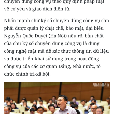
chuyên dùng công vụ theo quy định pháp luật
ENGLISH
về cơ yếu và giao dịch điện tử.
中文
Nhấn mạnh chữ ký số chuyên dùng công vụ cần
FRANÇAIS
phải được quản lý chặt chẽ, bảo mật, đại biểu
Nguyễn Quốc Duyệt (Hà Nội) nêu rõ, bản chất
РУССКИЙ
của chữ ký số chuyên dùng công vụ là dùng
công nghệ mật mã để xác thực thông tin dữ liệu
ESPAÑOL
và được triển khai sử dụng trong hoạt động
한국어
công vụ của các cơ quan Đảng, Nhà nước, tổ
chức chính trị-xã hội.