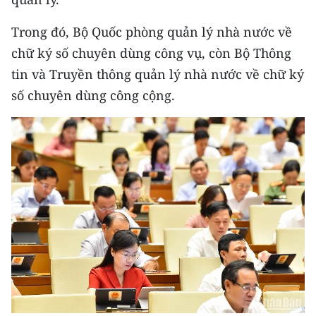
Media Pháp luật
Trong đó, Bộ Quốc phòng quản lý nhà nước về
Media Du lịch
chữ ký số chuyên dùng công vụ, còn Bộ Thông
Media Thế giới
tin và Truyền thông quản lý nhà nước về chữ ký
số chuyên dùng công cộng.
Media Thể thao
Media Giáo dục
Media Y tế
Media Khoa học - Công nghệ
Media Môi trường
Ảnh
Infographic