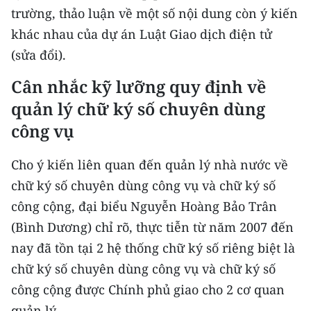
CHƯƠNG TRÌNH OCOP - MỖI XÃ
trường, thảo luận về một số nội dung còn ý kiến
MỘT SẢN PHẨM
khác nhau của dự án Luật Giao dịch điện tử
(sửa đổi).
RADIO
Cân nhắc kỹ lưỡng quy định về
MEDIA CENTER
quản lý chữ ký số chuyên dùng
công vụ
E-Magazine
Video
Cho ý kiến liên quan đến quản lý nhà nước về
chữ ký số chuyên dùng công vụ và chữ ký số
Media Chính trị
công cộng, đại biểu Nguyễn Hoàng Bảo Trân
Media Kinh tế
(Bình Dương) chỉ rõ, thực tiễn từ năm 2007 đến
nay đã tồn tại 2 hệ thống chữ ký số riêng biệt là
Media Văn hóa
chữ ký số chuyên dùng công vụ và chữ ký số
Media Xã hội
công cộng được Chính phủ giao cho 2 cơ quan
quản lý.