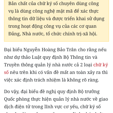
Bản chất của chữ ký số chuyên dùng công
vụ là dùng công nghệ mật mã để xác thực
CHUYÊN ĐỀ
thông tin dữ liệu và được triển khai sử dụng
CÁC CHUYÊN TRANG
trong hoạt động công vụ của các cơ quan
Đảng, Nhà nước, tổ chức chính trị-xã hội.
VỀ BÁO NHÂN DÂN
Đại biểu Nguyễn Hoàng Bảo Trân cho rằng nếu
THỜI NAY
như dự thảo Luật quy định Bộ Thông tin và
NHÂN DÂN CUỐI TUẦN
Truyền thông quản lý nhà nước cả 2 loại
chữ ký
số
nêu trên khi có vấn đề mất an toàn xảy ra thì
NHÂN DÂN HẰNG THÁNG
việc xác định trách nhiệm là không rõ ràng.
MUA BÁO
Do vậy, đại biểu đề nghị quy định Bộ trưởng
Quốc phòng thực hiện quản lý nhà nước về giao
ĐỌC BÁO IN
dịch điện tử trong lĩnh vực cơ yếu, chữ ký số