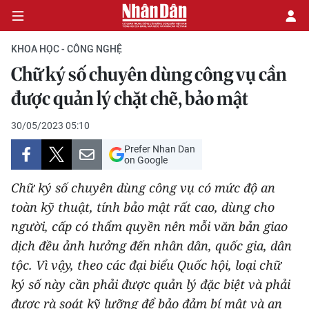
KHOA HỌC - CÔNG NGHỆ
Chữ ký số chuyên dùng công vụ cần
CHÍNH TRỊ
được quản lý chặt chẽ, bảo mật
KINH TẾ
30/05/2023 05:10
Prefer Nhan Dan
VĂN HÓA
on Google
Chữ ký số chuyên dùng công vụ có mức độ an
XÃ HỘI
toàn kỹ thuật, tính bảo mật rất cao, dùng cho
người, cấp có thẩm quyền nên mỗi văn bản giao
PHÁP LUẬT
dịch đều ảnh hưởng đến nhân dân, quốc gia, dân
DU LỊCH
tộc. Vì vậy, theo các đại biểu Quốc hội, loại chữ
ký số này cần phải được quản lý đặc biệt và phải
THẾ GIỚI
được rà soát kỹ lưỡng để bảo đảm bí mật và an