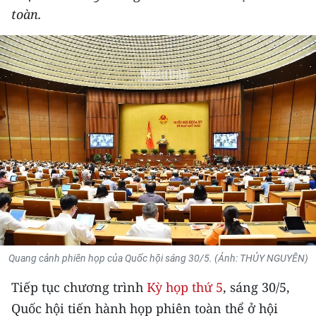
toàn.
THỂ THAO
GIÁO DỤC
Y TẾ
KHOA HỌC - CÔNG NGHỆ
MÔI TRƯỜNG
BẠN ĐỌC
KIỂM CHỨNG THÔNG TIN
TRI THỨC CHUYÊN SÂU
Quang cảnh phiên họp của Quốc hội sáng 30/5. (Ảnh: THỦY NGUYÊN)
Tiếp tục chương trình
Kỳ họp thứ 5
, sáng 30/5,
54 DÂN TỘC VIỆT NAM
Quốc hội tiến hành họp phiên toàn thể ở hội