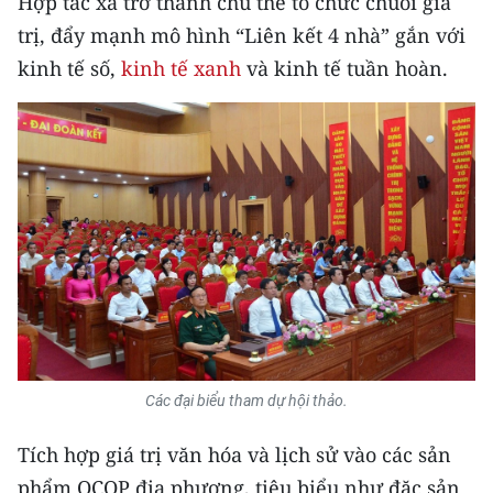
Hợp tác xã trở thành chủ thể tổ chức chuỗi giá
ENGLISH
trị, đẩy mạnh mô hình “Liên kết 4 nhà” gắn với
中文
kinh tế số,
kinh tế xanh
và kinh tế tuần hoàn.
FRANÇAIS
РУССКИЙ
ESPAÑOL
한국어
Các đại biểu tham dự hội thảo.
Tích hợp giá trị văn hóa và lịch sử vào các sản
phẩm OCOP địa phương, tiêu biểu như đặc sản