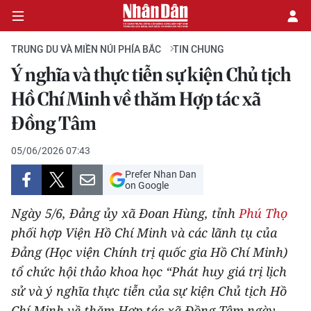
TRUNG DU VÀ MIỀN NÚI PHÍA BẮC
TIN CHUNG
Ý nghĩa và thực tiễn sự kiện Chủ tịch
CHÍNH TRỊ
Hồ Chí Minh về thăm Hợp tác xã
Đồng Tâm
KINH TẾ
05/06/2026 07:43
VĂN HÓA
Prefer Nhan Dan
on Google
XÃ HỘI
Ngày 5/6, Đảng ủy xã Đoan Hùng, tỉnh
Phú Thọ
PHÁP LUẬT
phối hợp Viện Hồ Chí Minh và các lãnh tụ của
Đảng (Học viện Chính trị quốc gia Hồ Chí Minh)
DU LỊCH
tổ chức hội thảo khoa học “Phát huy giá trị lịch
sử và ý nghĩa thực tiễn của sự kiện Chủ tịch Hồ
THẾ GIỚI
Chí Minh về thăm Hợp tác xã Đồng Tâm ngày