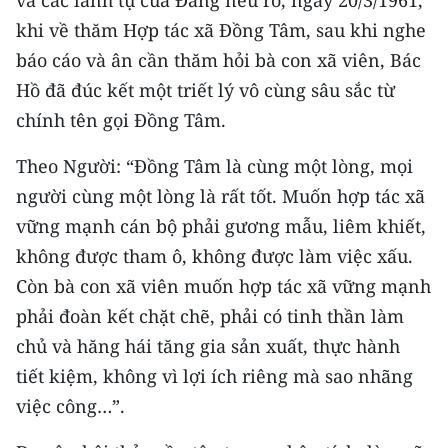
và các lãnh tụ của Đảng nêu rõ, ngày 20/3/1961,
CHƯƠNG TRÌNH OCOP - MỖI XÃ
khi về thăm Hợp tác xã Đồng Tâm, sau khi nghe
MỘT SẢN PHẨM
báo cáo và ân cần thăm hỏi bà con xã viên, Bác
Hồ đã đúc kết một triết lý vô cùng sâu sắc từ
RADIO
chính tên gọi Đồng Tâm.
MEDIA CENTER
Theo Người: “Đồng Tâm là cùng một lòng, mọi
E-Magazine
người cùng một lòng là rất tốt. Muốn hợp tác xã
vững mạnh cán bộ phải gương mẫu, liêm khiết,
Video
không được tham ô, không được làm việc xấu.
Media Chính trị
Còn bà con xã viên muốn hợp tác xã vững mạnh
phải đoàn kết chặt chẽ, phải có tinh thần làm
Media Kinh tế
chủ và hăng hái tăng gia sản xuất, thực hành
Media Văn hóa
tiết kiệm, không vì lợi ích riêng mà sao nhãng
việc công…”.
Media Xã hội