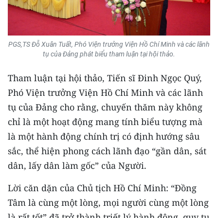
TIN MỚI
TIN ĐỊA PHƯƠNG
PGS,TS Đỗ Xuân Tuất, Phó Viện trưởng Viện Hồ Chí Minh và các lãnh
Trung du và miền núi phía Bắc
tụ của Đảng phát biểu tham luận tại hội thảo.
Đồng bằng sông Hồng
Tham luận tại hội thảo, Tiến sĩ Đinh Ngọc Quý,
Phó Viện trưởng Viện Hồ Chí Minh và các lãnh
Bắc Trung Bộ
tụ của Đảng cho rằng, chuyến thăm này không
Duyên hải Nam Trung Bộ và Tây
chỉ là một hoạt động mang tính biểu tượng mà
Nguyên
là một hành động chính trị có định hướng sâu
sắc, thể hiện phong cách lãnh đạo “gần dân, sát
Đông Nam Bộ
dân, lấy dân làm gốc” của Người.
Đồng bằng sông Cửu Long
Lời căn dặn của Chủ tịch Hồ Chí Minh: “Đồng
Chuyên trang Hà Nội
Tâm là cùng một lòng, mọi người cùng một lòng
Chuyên trang TP. Hồ Chí Minh
là rất tốt” đã trở thành triết lý hành động, quy tụ