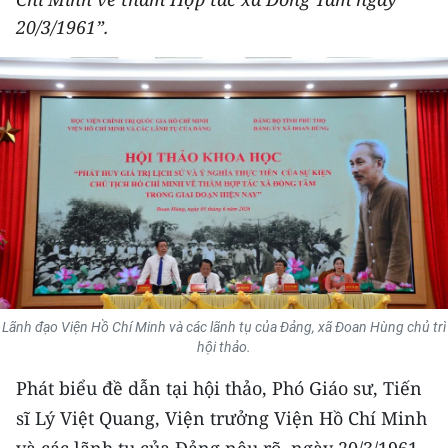
THỂ THAO
20/3/1961”.
GIÁO DỤC
Y TẾ
KHOA HỌC - CÔNG NGHỆ
MÔI TRƯỜNG
BẠN ĐỌC
KIỂM CHỨNG THÔNG TIN
Lãnh đạo Viện Hồ Chí Minh và các lãnh tụ của Đảng, xã Đoan Hùng chủ trì
hội thảo.
TRI THỨC CHUYÊN SÂU
Phát biểu đề dẫn tại hội thảo, Phó Giáo sư, Tiến
54 DÂN TỘC VIỆT NAM
sĩ Lý Việt Quang, Viện trưởng Viện Hồ Chí Minh