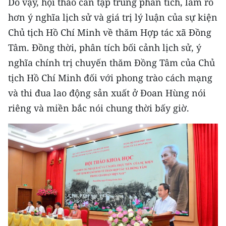
Do vậy, hội thảo cần tập trung phân tích, làm rõ
Media Pháp luật
hơn ý nghĩa lịch sử và giá trị lý luận của sự kiện
Media Du lịch
Chủ tịch Hồ Chí Minh về thăm Hợp tác xã Đồng
Tâm. Đồng thời, phân tích bối cảnh lịch sử, ý
Media Thế giới
nghĩa chính trị chuyến thăm Đồng Tâm của Chủ
Media Thể thao
tịch Hồ Chí Minh đối với phong trào cách mạng
và thi đua lao động sản xuất ở Đoan Hùng nói
Media Giáo dục
riêng và miền bắc nói chung thời bấy giờ.
Media Y tế
Media Khoa học - Công nghệ
Media Môi trường
Ảnh
Infographic