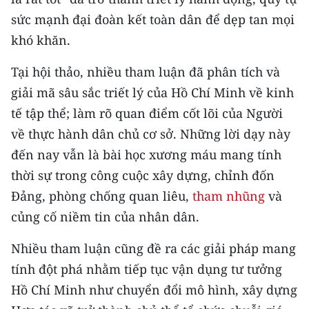
sức mạnh đại đoàn kết toàn dân để dẹp tan mọi
CHUYÊN ĐỀ
khó khăn.
CÁC CHUYÊN TRANG
Tại hội thảo, nhiều tham luận đã phân tích và
giải mã sâu sắc triết lý của Hồ Chí Minh về kinh
VỀ BÁO NHÂN DÂN
tế tập thể; làm rõ quan điểm cốt lõi của Người
về thực hành dân chủ cơ sở. Những lời dạy này
THỜI NAY
đến nay vẫn là bài học xương máu mang tính
NHÂN DÂN CUỐI TUẦN
thời sự trong công cuộc xây dựng, chỉnh đốn
Đảng, phòng chống quan liêu,
tham nhũng
và
NHÂN DÂN HẰNG THÁNG
củng cố niềm tin của nhân dân.
MUA BÁO
Nhiều tham luận cũng đề ra các giải pháp mang
tính đột phá nhằm tiếp tục vận dụng tư tưởng
ĐỌC BÁO IN
Hồ Chí Minh như chuyển đổi mô hình, xây dựng