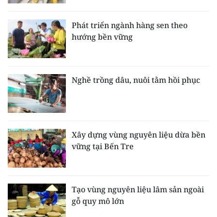
Media Pháp luật
Media Du lịch
Phát triển ngành hàng sen theo
hướng bền vững
Media Thế giới
Media Thể thao
Nghề trồng dâu, nuôi tằm hồi phục
Media Giáo dục
Media Y tế
Media Khoa học - Công nghệ
Xây dựng vùng nguyên liệu dừa bền
vững tại Bến Tre
Media Môi trường
Ảnh
Tạo vùng nguyên liệu lâm sản ngoài
Infographic
gỗ quy mô lớn