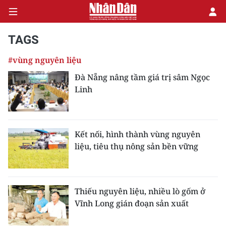
TAGS
#vùng nguyên liệu
CHÍNH TRỊ
Đà Nẵng nâng tầm giá trị sâm Ngọc
Linh
KINH TẾ
VĂN HÓA
Kết nối, hình thành vùng nguyên
XÃ HỘI
liệu, tiêu thụ nông sản bền vững
PHÁP LUẬT
DU LỊCH
Thiếu nguyên liệu, nhiều lò gốm ở
Vĩnh Long gián đoạn sản xuất
THẾ GIỚI