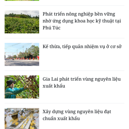
CHƯƠNG TRÌNH OCOP - MỖI XÃ
MỘT SẢN PHẨM
Phát triển nông nghiệp bền vững
nhờ ứng dụng khoa học kỹ thuật tại
Phú Túc
RADIO
MEDIA CENTER
Kế thừa, tiếp quản nhiệm vụ ở cơ sở
E-Magazine
Video
Gia Lai phát triển vùng nguyên liệu
Media Chính trị
xuất khẩu
Media Kinh tế
Media Văn hóa
Xây dựng vùng nguyên liệu đạt
chuẩn xuất khẩu
Media Xã hội