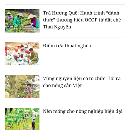
THỂ THAO
Trà Hương Quê: Hành trình “đánh
thức” thương hiệu OCOP từ đất chè
GIÁO DỤC
Thái Nguyên
Y TẾ
Điểm tựa thoát nghèo
KHOA HỌC - CÔNG NGHỆ
MÔI TRƯỜNG
BẠN ĐỌC
Vùng nguyên liệu có tổ chức - lối ra
cho nông sản Việt
KIỂM CHỨNG THÔNG TIN
TRI THỨC CHUYÊN SÂU
Nền móng cho nông nghiệp hiện đại
54 DÂN TỘC VIỆT NAM