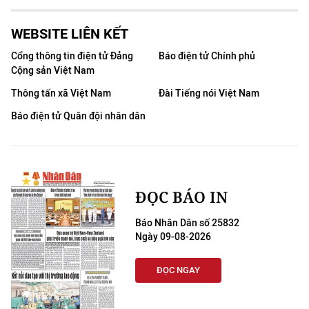
CHUYÊN ĐỀ
WEBSITE LIÊN KẾT
Cổng thông tin điện tử Đảng
Báo điện tử Chính phủ
CÁC CHUYÊN TRANG
Cộng sản Việt Nam
Thông tấn xã Việt Nam
Đài Tiếng nói Việt Nam
VỀ BÁO NHÂN DÂN
Báo điện tử Quân đội nhân dân
THỜI NAY
NHÂN DÂN CUỐI TUẦN
ĐỌC BÁO IN
NHÂN DÂN HẰNG THÁNG
Báo Nhân Dân số 25832
Ngày 09-08-2026
MUA BÁO
ĐỌC NGAY
ĐỌC BÁO IN