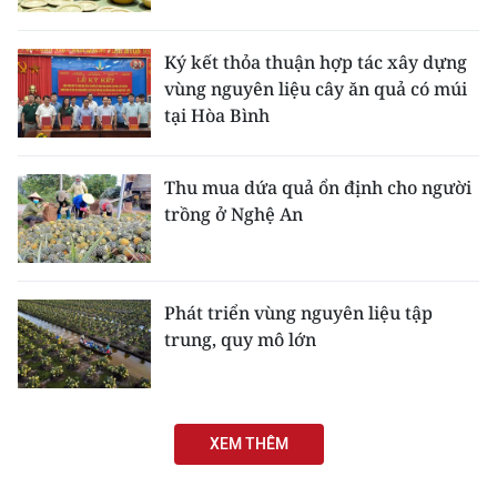
TIN MỚI
Ký kết thỏa thuận hợp tác xây dựng
TIN ĐỊA PHƯƠNG
vùng nguyên liệu cây ăn quả có múi
tại Hòa Bình
Trung du và miền núi phía Bắc
Đồng bằng sông Hồng
Thu mua dứa quả ổn định cho người
trồng ở Nghệ An
Bắc Trung Bộ
Duyên hải Nam Trung Bộ và Tây
Nguyên
Phát triển vùng nguyên liệu tập
trung, quy mô lớn
Đông Nam Bộ
Đồng bằng sông Cửu Long
Chuyên trang Hà Nội
XEM THÊM
Chuyên trang TP. Hồ Chí Minh