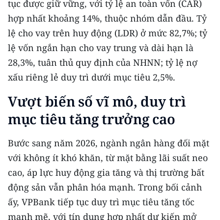
tục được giữ vững, với tỷ lệ an toàn vốn (CAR)
hợp nhất khoảng 14%, thuộc nhóm dẫn đầu. Tỷ
lệ cho vay trên huy động (LDR) ở mức 82,7%; tỷ
lệ vốn ngắn hạn cho vay trung và dài hạn là
28,3%, tuân thủ quy định của NHNN; tỷ lệ nợ
xấu riêng lẻ duy trì dưới mục tiêu 2,5%.
Vượt biến số vĩ mô, duy trì
mục tiêu tăng trưởng cao
Bước sang năm 2026, ngành ngân hàng đối mặt
với không ít khó khăn, từ mặt bằng lãi suất neo
cao, áp lực huy động gia tăng và thị trường bất
động sản vẫn phân hóa mạnh. Trong bối cảnh
ấy, VPBank tiếp tục duy trì mục tiêu tăng tốc
mạnh mẽ, với tín dụng hợp nhất dự kiến mở