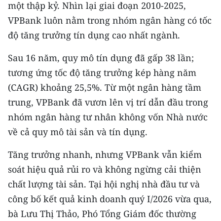
một thập kỷ. Nhìn lại giai đoạn 2010-2025,
TIN MỚI
VPBank luôn nằm trong nhóm ngân hàng có tốc
TIN ĐỊA PHƯƠNG
độ tăng trưởng tín dụng cao nhất ngành.
Trung du và miền núi phía Bắc
Sau 16 năm, quy mô tín dụng đã gấp 38 lần;
tương ứng tốc độ tăng trưởng kép hàng năm
Đồng bằng sông Hồng
(CAGR) khoảng 25,5%. Từ một ngân hàng tầm
Bắc Trung Bộ
trung, VPBank đã vươn lên vị trí dẫn đầu trong
nhóm ngân hàng tư nhân không vốn Nhà nước
Duyên hải Nam Trung Bộ và Tây
về cả quy mô tài sản và tín dụng.
Nguyên
Tăng trưởng nhanh, nhưng VPBank vẫn kiểm
Đông Nam Bộ
soát hiệu quả rủi ro và không ngừng cải thiện
Đồng bằng sông Cửu Long
chất lượng tài sản. Tại hội nghị nhà đầu tư và
Chuyên trang Hà Nội
công bố kết quả kinh doanh quý I/2026 vừa qua,
bà Lưu Thị Thảo, Phó Tổng Giám đốc thường
Chuyên trang TP. Hồ Chí Minh