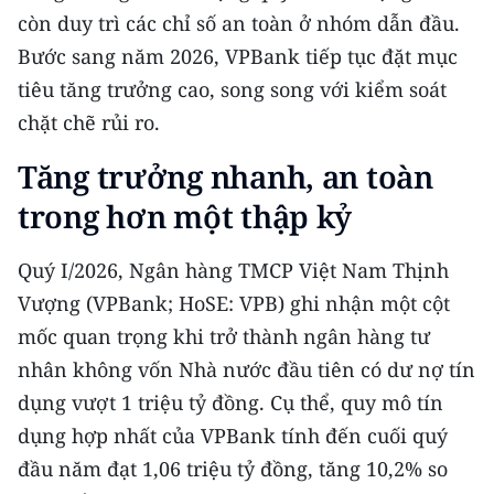
CHƯƠNG TRÌNH OCOP - MỖI XÃ
còn duy trì các chỉ số an toàn ở nhóm dẫn đầu.
MỘT SẢN PHẨM
Bước sang năm 2026, VPBank tiếp tục đặt mục
tiêu tăng trưởng cao, song song với kiểm soát
RADIO
chặt chẽ rủi ro.
MEDIA CENTER
Tăng trưởng nhanh, an toàn
trong hơn một thập kỷ
E-Magazine
Video
Quý I/2026, Ngân hàng TMCP Việt Nam Thịnh
Vượng (VPBank; HoSE: VPB) ghi nhận một cột
Media Chính trị
mốc quan trọng khi trở thành ngân hàng tư
Media Kinh tế
nhân không vốn Nhà nước đầu tiên có dư nợ tín
dụng vượt 1 triệu tỷ đồng. Cụ thể, quy mô tín
Media Văn hóa
dụng hợp nhất của VPBank tính đến cuối quý
Media Xã hội
đầu năm đạt 1,06 triệu tỷ đồng, tăng 10,2% so