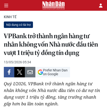
KINH TẾ
Nội dung có tài trợ
CHÍNH TRỊ
VPBank trở thành ngân hàng tư
nhân không vốn Nhà nước đầu tiên
KINH TẾ
vượt 1 triệu tỷ đồng tín dụng
VĂN HÓA
13/05/2026 05:34
XÃ HỘI
Prefer Nhan Dan
on Google
PHÁP LUẬT
Quý I/2026, VPBank trở thành ngân hàng tư
DU LỊCH
nhân không vốn Nhà nước đầu tiên có dư nợ tín
dụng vượt 1 triệu tỷ đồng, tăng trưởng nhanh
THẾ GIỚI
gấp hơn ba lần toàn ngành.