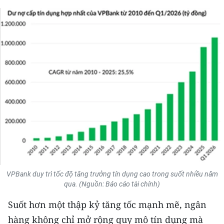
THỂ THAO
GIÁO DỤC
Y TẾ
KHOA HỌC - CÔNG NGHỆ
MÔI TRƯỜNG
BẠN ĐỌC
KIỂM CHỨNG THÔNG TIN
VPBank duy trì tốc độ tăng trưởng tín dụng cao trong suốt nhiều năm
TRI THỨC CHUYÊN SÂU
qua. (Nguồn: Báo cáo tài chính)
Suốt hơn một thập kỷ tăng tốc mạnh mẽ, ngân
54 DÂN TỘC VIỆT NAM
hàng không chỉ mở rộng quy mô tín dụng mà