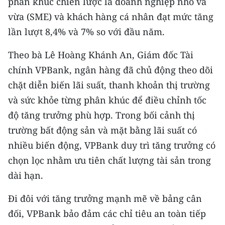
phân khúc chiến lược là doanh nghiệp nhỏ và
ENGLISH
vừa (SME) và khách hàng cá nhân đạt mức tăng
中文
lần lượt 8,4% và 7% so với đầu năm.
Theo bà Lê Hoàng Khánh An, Giám đốc Tài
FRANÇAIS
chính VPBank, ngân hàng đã chủ động theo dõi
РУССКИЙ
chặt diễn biến lãi suất, thanh khoản thị trường
và sức khỏe từng phân khúc để điều chỉnh tốc
ESPAÑOL
độ tăng trưởng phù hợp. Trong bối cảnh thị
한국어
trường bất động sản và mặt bằng lãi suất có
nhiều biến động, VPBank duy trì tăng trưởng có
chọn lọc nhằm ưu tiên chất lượng tài sản trong
dài hạn.
Đi đôi với tăng trưởng mạnh mẽ về bảng cân
đối, VPBank bảo đảm các chỉ tiêu an toàn tiếp