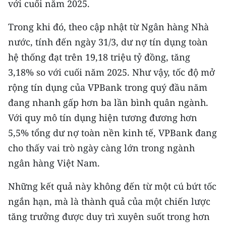
với cuối năm 2025.
Media Pháp luật
Trong khi đó, theo cập nhật từ Ngân hàng Nhà
Media Du lịch
nước, tính đến ngày 31/3, dư nợ tín dụng toàn
Media Thế giới
hệ thống đạt trên 19,18 triệu tỷ đồng, tăng
Media Thể thao
3,18% so với cuối năm 2025. Như vậy, tốc độ mở
rộng tín dụng của VPBank trong quý đầu năm
Media Giáo dục
đang nhanh gấp hơn ba lần bình quân ngành.
Media Y tế
Với quy mô tín dụng hiện tương đương hơn
5,5% tổng dư nợ toàn nền kinh tế, VPBank đang
Media Khoa học - Công nghệ
cho thấy vai trò ngày càng lớn trong ngành
Media Môi trường
ngân hàng Việt Nam.
Ảnh
Những kết quả này không đến từ một cú bứt tốc
ngắn hạn, mà là thành quả của một chiến lược
Infographic
tăng trưởng được duy trì xuyên suốt trong hơn