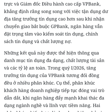
trực và Giám đốc Điều hành cao cấp VPBank,
CHUYÊN ĐỀ
khẳng định rằng song song với việc tận dụng dư
địa tăng trưởng tín dụng cao hơn sau khi nhận
CÁC CHUYÊN TRANG
chuyển giao bắt buộc GPBank, ngân hàng vẫn
đặt trọng tâm vào kiểm soát tín dụng, chính
VỀ BÁO NHÂN DÂN
sách tín dụng và chất lượng nợ.
THỜI NAY
Những kết quả này được thể hiện thông qua
danh mục tín dụng đa dạng, chất lượng tài sản
NHÂN DÂN CUỐI TUẦN
và các tỷ lệ an toàn. Trong quý I/2026, tăng
trưởng tín dụng của VPBank tương đối đồng
NHÂN DÂN HẰNG THÁNG
đều ở nhiều phân khúc. Cụ thể, phân khúc
MUA BÁO
khách hàng doanh nghiệp tiếp tục đóng vai trò
dẫn dắt, khi ngân hàng đẩy mạnh khai thác đa
ĐỌC BÁO IN
dạng ngành nghề và lĩnh vực tiềm năng. Hai