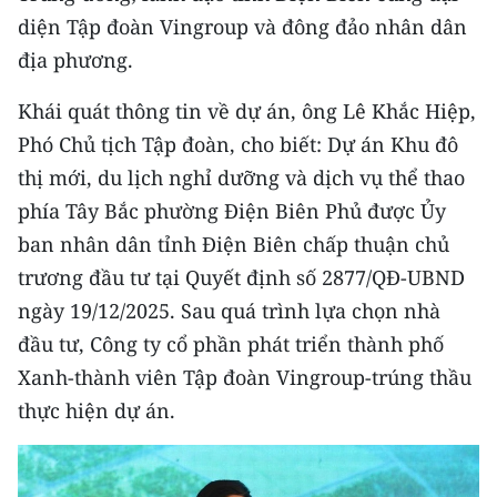
CHƯƠNG TRÌNH OCOP - MỖI XÃ
diện Tập đoàn Vingroup và đông đảo nhân dân
MỘT SẢN PHẨM
địa phương.
RADIO
Khái quát thông tin về dự án, ông Lê Khắc Hiệp,
Phó Chủ tịch Tập đoàn, cho biết: Dự án Khu đô
MEDIA CENTER
thị mới, du lịch nghỉ dưỡng và dịch vụ thể thao
phía Tây Bắc phường Điện Biên Phủ được Ủy
E-Magazine
ban nhân dân tỉnh Điện Biên chấp thuận chủ
Video
trương đầu tư tại Quyết định số 2877/QĐ-UBND
ngày 19/12/2025. Sau quá trình lựa chọn nhà
Media Chính trị
đầu tư, Công ty cổ phần phát triển thành phố
Media Kinh tế
Xanh-thành viên Tập đoàn Vingroup-trúng thầu
Media Văn hóa
thực hiện dự án.
Media Xã hội