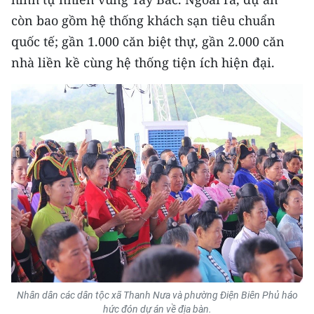
còn bao gồm hệ thống khách sạn tiêu chuẩn
CHUYÊN ĐỀ
quốc tế; gần 1.000 căn biệt thự, gần 2.000 căn
nhà liền kề cùng hệ thống tiện ích hiện đại.
CÁC CHUYÊN TRANG
VỀ BÁO NHÂN DÂN
THỜI NAY
NHÂN DÂN CUỐI TUẦN
NHÂN DÂN HẰNG THÁNG
MUA BÁO
ĐỌC BÁO IN
Nhân dân các dân tộc xã Thanh Nưa và phường Điện Biên Phủ háo
hức đón dự án về địa bàn.