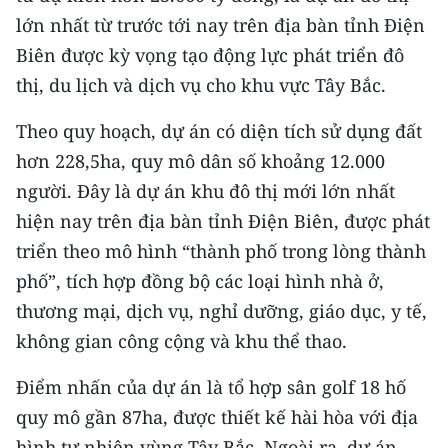
TIN MỚI
lớn nhất từ trước tới nay trên địa bàn tỉnh Điện
Biên được kỳ vọng tạo động lực phát triển đô
TIN ĐỊA PHƯƠNG
thị, du lịch và dịch vụ cho khu vực Tây Bắc.
Trung du và miền núi phía Bắc
Theo quy hoạch, dự án có diện tích sử dụng đất
Đồng bằng sông Hồng
hơn 228,5ha, quy mô dân số khoảng 12.000
người. Đây là dự án khu đô thị mới lớn nhất
Bắc Trung Bộ
hiện nay trên địa bàn tỉnh Điện Biên, được phát
Duyên hải Nam Trung Bộ và Tây
triển theo mô hình “thành phố trong lòng thành
Nguyên
phố”, tích hợp đồng bộ các loại hình nhà ở,
thương mại, dịch vụ, nghỉ dưỡng, giáo dục, y tế,
Đông Nam Bộ
không gian công cộng và khu thể thao.
Đồng bằng sông Cửu Long
Điểm nhấn của dự án là tổ hợp sân golf 18 hố
Chuyên trang Hà Nội
quy mô gần 87ha, được thiết kế hài hòa với địa
Chuyên trang TP. Hồ Chí Minh
hình tự nhiên vùng Tây Bắc. Ngoài ra, dự án