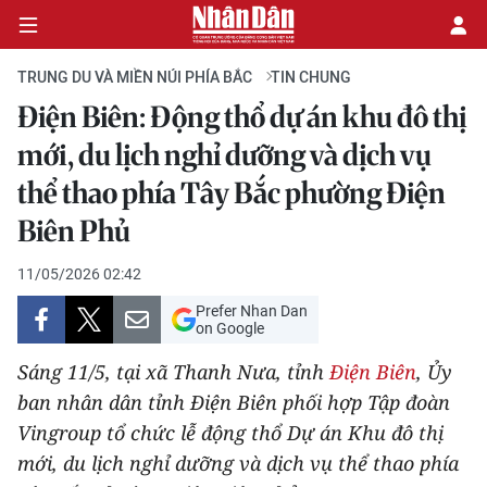
TRUNG DU VÀ MIỀN NÚI PHÍA BẮC
TIN CHUNG
Điện Biên: Động thổ dự án khu đô thị
CHÍNH TRỊ
mới, du lịch nghỉ dưỡng và dịch vụ
thể thao phía Tây Bắc phường Điện
KINH TẾ
Biên Phủ
VĂN HÓA
11/05/2026 02:42
XÃ HỘI
Prefer Nhan Dan
on Google
PHÁP LUẬT
Sáng 11/5, tại xã Thanh Nưa, tỉnh
Điện Biên
, Ủy
ban nhân dân tỉnh Điện Biên phối hợp Tập đoàn
DU LỊCH
Vingroup tổ chức lễ động thổ Dự án Khu đô thị
THẾ GIỚI
mới, du lịch nghỉ dưỡng và dịch vụ thể thao phía