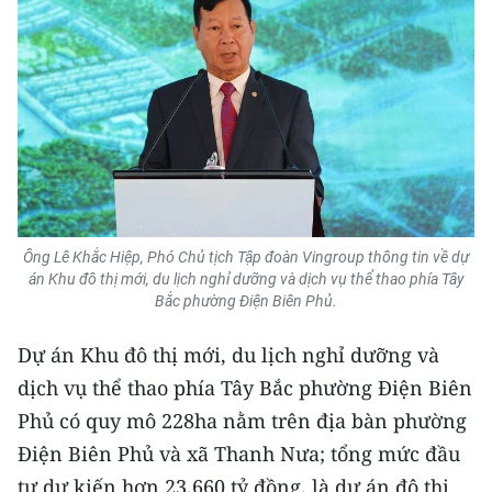
Media Pháp luật
Media Du lịch
Media Thế giới
Media Thể thao
Media Giáo dục
Media Y tế
Ông Lê Khắc Hiệp, Phó Chủ tịch Tập đoàn Vingroup thông tin về dự
án Khu đô thị mới, du lịch nghỉ dưỡng và dịch vụ thể thao phía Tây
Media Khoa học - Công nghệ
Bắc phường Điện Biên Phủ.
Media Môi trường
Dự án Khu đô thị mới, du lịch nghỉ dưỡng và
dịch vụ thể thao phía Tây Bắc phường Điện Biên
Ảnh
Phủ có quy mô 228ha nằm trên địa bàn phường
Infographic
Điện Biên Phủ và xã Thanh Nưa; tổng mức đầu
tư dự kiến hơn 23.660 tỷ đồng, là dự án đô thị