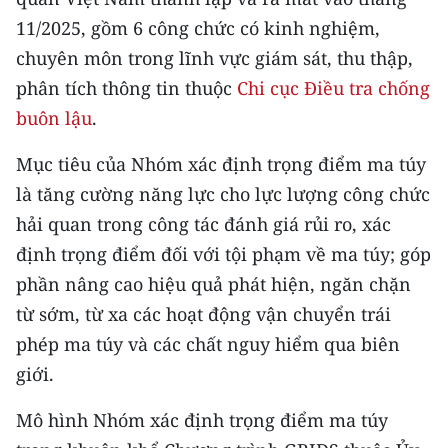
CHƯƠNG TRÌNH OCOP - MỖI XÃ
11/2025, gồm 6 công chức có kinh nghiệm,
MỘT SẢN PHẨM
chuyên môn trong lĩnh vực giám sát, thu thập,
phân tích thông tin thuộc
Chi cục Điều tra chống
RADIO
buôn lậu
.
MEDIA CENTER
Mục tiêu của Nhóm xác định trọng điểm ma túy
E-Magazine
là tăng cường năng lực cho lực lượng công chức
hải quan trong công tác đánh giá rủi ro, xác
Video
định trọng điểm đối với tội phạm về ma túy; góp
Media Chính trị
phần nâng cao hiệu quả phát hiện, ngăn chặn
từ sớm, từ xa các hoạt động vận chuyển trái
Media Kinh tế
phép ma túy và các chất nguy hiểm qua biên
Media Văn hóa
giới.
Media Xã hội
Mô hình Nhóm xác định trọng điểm ma túy