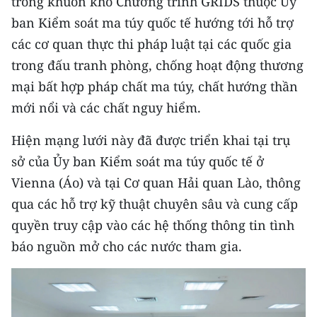
trong khuôn khổ Chương trình GRIDS thuộc Ủy
Media Pháp luật
ban Kiểm soát ma túy quốc tế hướng tới hỗ trợ
Media Du lịch
các cơ quan thực thi pháp luật tại các quốc gia
trong đấu tranh phòng, chống hoạt động thương
Media Thế giới
mại bất hợp pháp chất ma túy, chất hướng thần
Media Thể thao
mới nổi và các chất nguy hiểm.
Media Giáo dục
Hiện mạng lưới này đã được triển khai tại trụ
sở của Ủy ban Kiểm soát ma túy quốc tế ở
Media Y tế
Vienna (Áo) và tại Cơ quan Hải quan Lào, thông
Media Khoa học - Công nghệ
qua các hỗ trợ kỹ thuật chuyên sâu và cung cấp
Media Môi trường
quyền truy cập vào các hệ thống thông tin tình
báo nguồn mở cho các nước tham gia.
Ảnh
Infographic