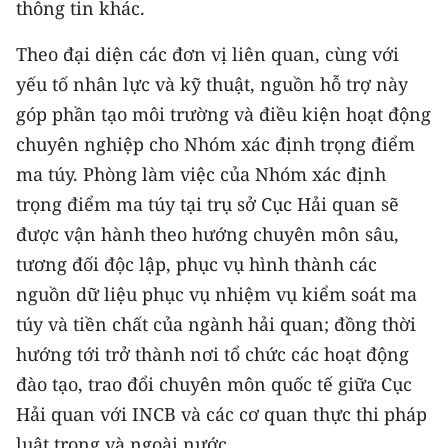
thông tin khác.
ENGLISH
Theo đại diện các đơn vị liên quan, cùng với
中文
yếu tố nhân lực và kỹ thuật, nguồn hỗ trợ này
FRANÇAIS
góp phần tạo môi trường và điều kiện hoạt động
chuyên nghiệp cho Nhóm xác định trọng điểm
РУССКИЙ
ma túy. Phòng làm việc của Nhóm xác định
trọng điểm ma túy tại trụ sở Cục Hải quan sẽ
ESPAÑOL
được vận hành theo hướng chuyên môn sâu,
한국어
tương đối độc lập, phục vụ hình thành các
nguồn dữ liệu phục vụ nhiệm vụ kiểm soát ma
túy và tiền chất của ngành hải quan; đồng thời
hướng tới trở thành nơi tổ chức các hoạt động
đào tạo, trao đổi chuyên môn quốc tế giữa Cục
Hải quan với INCB và các cơ quan thực thi pháp
luật trong và ngoài nước.