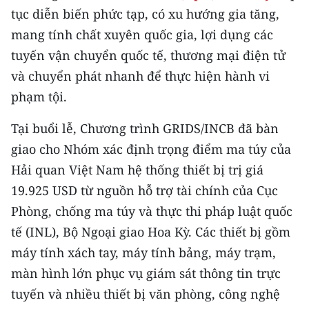
tục diễn biến phức tạp, có xu hướng gia tăng,
CHUYÊN ĐỀ
mang tính chất xuyên quốc gia, lợi dụng các
tuyến vận chuyển quốc tế, thương mại điện tử
CÁC CHUYÊN TRANG
và chuyển phát nhanh để thực hiện hành vi
phạm tội.
VỀ BÁO NHÂN DÂN
Tại buổi lễ, Chương trình GRIDS/INCB đã bàn
THỜI NAY
giao cho Nhóm xác định trọng điểm ma túy của
Hải quan Việt Nam hệ thống thiết bị trị giá
NHÂN DÂN CUỐI TUẦN
19.925 USD từ nguồn hỗ trợ tài chính của Cục
NHÂN DÂN HẰNG THÁNG
Phòng, chống ma túy và thực thi pháp luật quốc
tế (INL), Bộ Ngoại giao Hoa Kỳ. Các thiết bị gồm
MUA BÁO
máy tính xách tay, máy tính bảng, máy trạm,
màn hình lớn phục vụ giám sát thông tin trực
ĐỌC BÁO IN
tuyến và nhiều thiết bị văn phòng, công nghệ