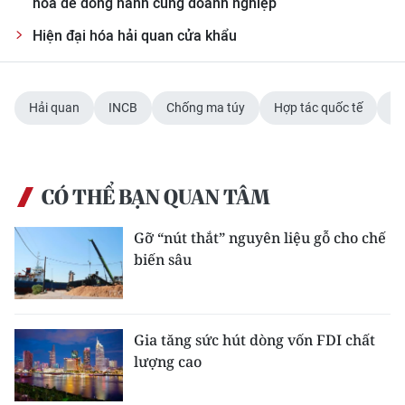
hóa để đồng hành cùng doanh nghiệp
Hiện đại hóa hải quan cửa khẩu
Hải quan
INCB
Chống ma túy
Hợp tác quốc tế
Ph
CÓ THỂ BẠN QUAN TÂM
Gỡ “nút thắt” nguyên liệu gỗ cho chế
biến sâu
Gia tăng sức hút dòng vốn FDI chất
lượng cao