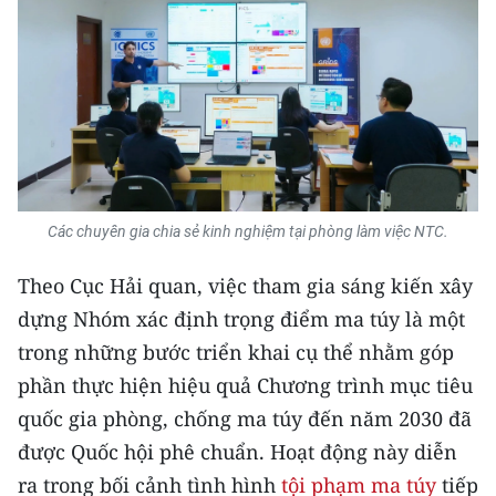
TIN MỚI
TIN ĐỊA PHƯƠNG
Trung du và miền núi phía Bắc
Đồng bằng sông Hồng
Bắc Trung Bộ
Các chuyên gia chia sẻ kinh nghiệm tại phòng làm việc NTC.
Duyên hải Nam Trung Bộ và Tây
Theo Cục Hải quan, việc tham gia sáng kiến xây
Nguyên
dựng Nhóm xác định trọng điểm ma túy là một
Đông Nam Bộ
trong những bước triển khai cụ thể nhằm góp
phần thực hiện hiệu quả Chương trình mục tiêu
Đồng bằng sông Cửu Long
quốc gia phòng, chống ma túy đến năm 2030 đã
Chuyên trang Hà Nội
được Quốc hội phê chuẩn. Hoạt động này diễn
ra trong bối cảnh tình hình
tội phạm ma túy
tiếp
Chuyên trang TP. Hồ Chí Minh