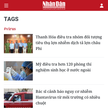
TAGS
#virus
CHÍNH TRỊ
Thanh Hóa điều tra nhóm đối tượng
tiêu thụ lợn nhiễm dịch tả lợn châu
KINH TẾ
Phi
VĂN HÓA
Mỹ điều tra hơn 120 phòng thí
XÃ HỘI
nghiệm sinh học ở nước ngoài
PHÁP LUẬT
DU LỊCH
Bác sĩ cảnh báo nguy cơ nhiễm
Hantavirus từ môi trường có nhiều
THẾ GIỚI
chuột