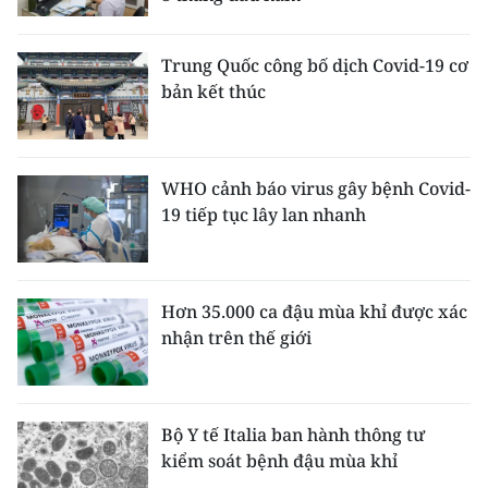
CHUYÊN ĐỀ
Trung Quốc công bố dịch Covid-19 cơ
bản kết thúc
CÁC CHUYÊN TRANG
VỀ BÁO NHÂN DÂN
WHO cảnh báo virus gây bệnh Covid-
19 tiếp tục lây lan nhanh
THỜI NAY
NHÂN DÂN CUỐI TUẦN
Hơn 35.000 ca đậu mùa khỉ được xác
NHÂN DÂN HẰNG THÁNG
nhận trên thế giới
MUA BÁO
ĐỌC BÁO IN
Bộ Y tế Italia ban hành thông tư
kiểm soát bệnh đậu mùa khỉ