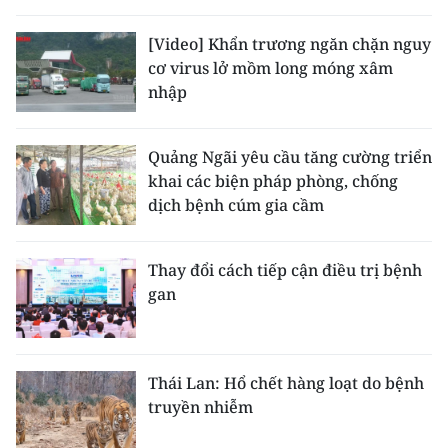
THỂ THAO
[Video] Khẩn trương ngăn chặn nguy
cơ virus lở mồm long móng xâm
GIÁO DỤC
nhập
Y TẾ
Quảng Ngãi yêu cầu tăng cường triển
KHOA HỌC - CÔNG NGHỆ
khai các biện pháp phòng, chống
dịch bệnh cúm gia cầm
MÔI TRƯỜNG
BẠN ĐỌC
Thay đổi cách tiếp cận điều trị bệnh
gan
KIỂM CHỨNG THÔNG TIN
TRI THỨC CHUYÊN SÂU
Thái Lan: Hổ chết hàng loạt do bệnh
truyền nhiễm
54 DÂN TỘC VIỆT NAM