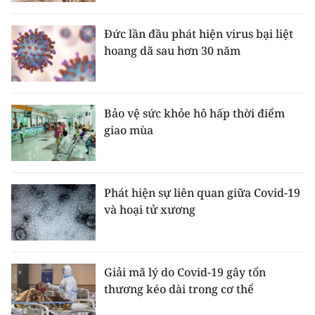
CHƯƠNG TRÌNH OCOP - MỖI XÃ
MỘT SẢN PHẨM
Đức lần đầu phát hiện virus bại liệt
hoang dã sau hơn 30 năm
RADIO
MEDIA CENTER
Bảo vệ sức khỏe hô hấp thời điểm
giao mùa
E-Magazine
Video
Phát hiện sự liên quan giữa Covid-19
Media Chính trị
và hoại tử xương
Media Kinh tế
Media Văn hóa
Giải mã lý do Covid-19 gây tổn
thương kéo dài trong cơ thể
Media Xã hội