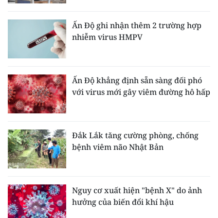
Media Pháp luật
Media Du lịch
Ấn Độ ghi nhận thêm 2 trường hợp
nhiễm virus HMPV
Media Thế giới
Media Thể thao
Ấn Độ khẳng định sẵn sàng đối phó
Media Giáo dục
với virus mới gây viêm đường hô hấp
Media Y tế
Media Khoa học - Công nghệ
Đắk Lắk tăng cường phòng, chống
bệnh viêm não Nhật Bản
Media Môi trường
Ảnh
Nguy cơ xuất hiện "bệnh X" do ảnh
Infographic
hưởng của biến đổi khí hậu