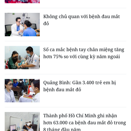
TIN MỚI
Không chủ quan với bệnh đau mắt
TIN ĐỊA PHƯƠNG
đỏ
Trung du và miền núi phía Bắc
Đồng bằng sông Hồng
Số ca mắc bệnh tay chân miệng tăng
hơn 75% so với cùng kỳ năm ngoái
Bắc Trung Bộ
Duyên hải Nam Trung Bộ và Tây
Nguyên
Quảng Bình: Gần 3.400 trẻ em bị
bệnh đau mắt đỏ
Đông Nam Bộ
Đồng bằng sông Cửu Long
Thành phố Hồ Chí Minh ghi nhận
Chuyên trang Hà Nội
hơn 63.000 ca bệnh đau mắt đỏ trong
8 tháng đầu năm
Chuyên trang TP. Hồ Chí Minh