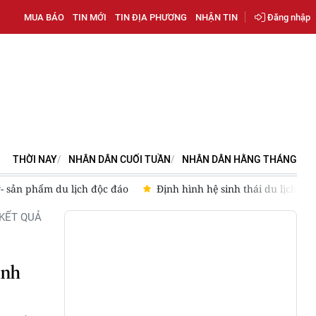
MUA BÁO
TIN MỚI
TIN ĐỊA PHƯƠNG
NHẬN TIN
Đăng nhập
THỜI NAY
NHÂN DÂN CUỐI TUẦN
NHÂN DÂN HẰNG THÁNG
- sản phẩm du lịch độc đáo
Định hình hệ sinh thái du lịch
KẾT QUẢ
inh