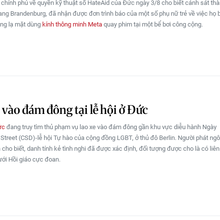
 chính phủ về quyền kỹ thuật số HateAid của Đức ngày 3/8 cho biết cảnh sát th
ng Brandenburg, đã nhận được đơn trình báo của một số phụ nữ trẻ về việc họ 
ông lạ mặt dùng
kính thông minh Meta
quay phim tại một bể bơi công cộng.
 vào đám đông tại lễ hội ở Đức
ức
đang truy tìm thủ phạm vụ lao xe vào đám đông gần khu vực diễu hành Ngày
 Street (CSD)-lễ hội Tự hào của cộng đồng LGBT, ở thủ đô Berlin. Người phát ng
 cho biết, danh tính kẻ tình nghi đã được xác định, đối tượng được cho là có liên
ới Hồi giáo cực đoan.