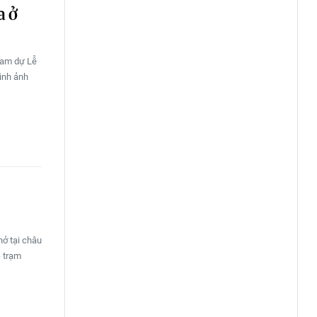
a ở
ham dự Lễ
ình ảnh
hở tại châu
- trạm