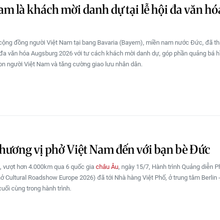
am là khách mời danh dự tại lễ hội đa văn hó
cộng đồng người Việt Nam tại bang Bavaria (Bayern), miền nam nước Đức, đã t
đa văn hóa Augsburg 2026 với tư cách khách mời danh dự, góp phần quảng bá h
on người Việt Nam và tăng cường giao lưu nhân dân.
ương vị phở Việt Nam đến với bạn bè Đức
, vượt hơn 4.000km qua 6 quốc gia
châu Âu
, ngày 15/7, Hành trình Quảng diễn P
ở Cultural Roadshow Europe 2026) đã tới Nhà hàng Việt Phố, ở trung tâm Berlin 
uối cùng trong hành trình.