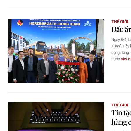
THẾ GIỚI
Dấu ấn
Ngày 8/6, tạ
Xuan”. Đây 
cộng đồng n
nước
Việt 
THẾ GIỚI
Tin tặ
hàng 