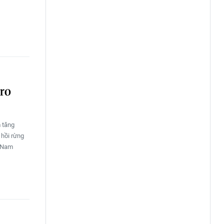
uro
m tăng
 hồi rừng
t Nam