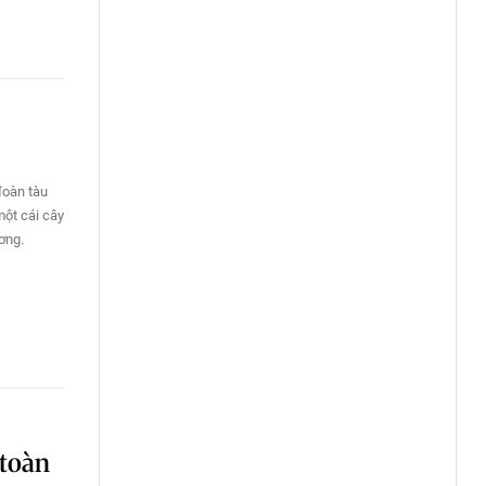
đoàn tàu
một cái cây
ơng.
 toàn