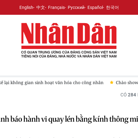
English
中文
Français
Русский
Español
한국어
kế lại không gian sinh hoạt văn hóa cho công nhân
Chào show
CÓ
284
nh báo hành vi quay lén bằng kính thông m