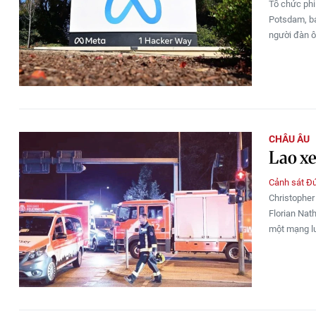
Tổ chức phi
Potsdam, ba
người đàn 
CHÂU ÂU
Lao xe
Cảnh sát Đ
Christopher
Florian Nath
một mạng lư