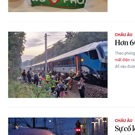
CHÂU ÂU
Hơn 60
Theo phóng
mất điện
và
đổ vào đườn
CHÂU ÂU
Sự cố 