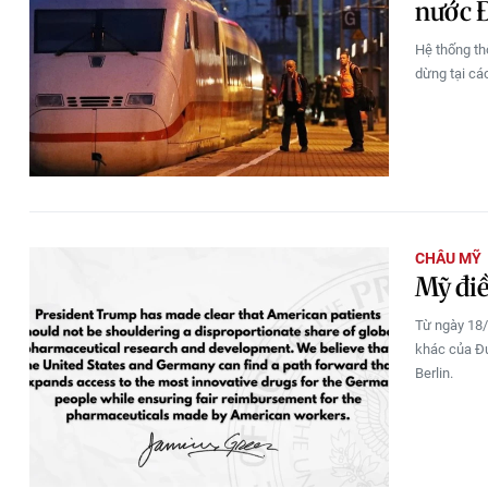
nước 
Hệ thống th
dừng tại cá
CHÂU MỸ
Mỹ điề
Từ ngày 18
khác của Đứ
Berlin.