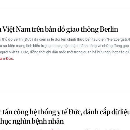
 Việt Nam trên bản đồ giao thông Berlin
i thủ đô Berlin (Đức) đã diễn ra lễ đổi tên chính thức bến tàu điện “Herzbergstr.
là sự kiện mang tính biểu tượng cho sự hội nhập thành công và những đóng góp 
gười Việt tại Đức, đồng thời ghi dấu mốc mới trong quan hệ hữu nghị hợp tác gi
Nam-Đức
.
c tấn công hệ thống y tế Đức, đánh cắp dữ liệ
chục nghìn bệnh nhân