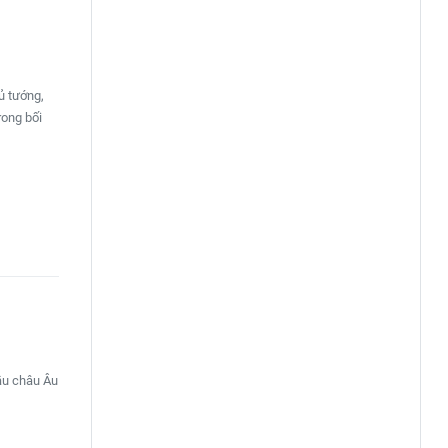
ủ tướng,
rong bối
ầu châu Âu