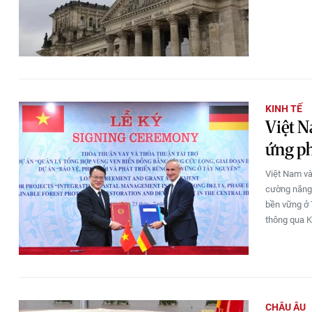
KINH TẾ
Việt N
ứng ph
Việt Nam và 
cường năng 
bền vững ở 
thông qua K
CHÂU ÂU