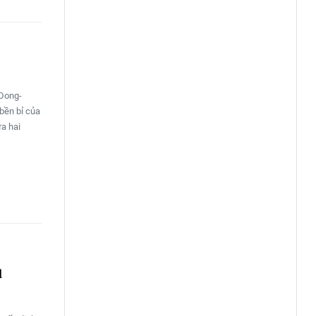
/Dong-
bền bỉ của
ữa hai
u