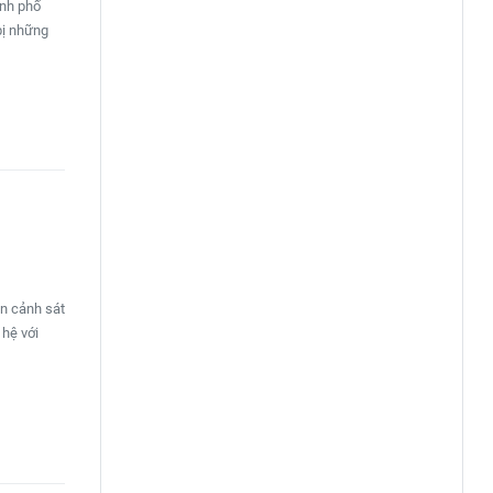
ành phố
bị những
ôn cảnh sát
 hệ với