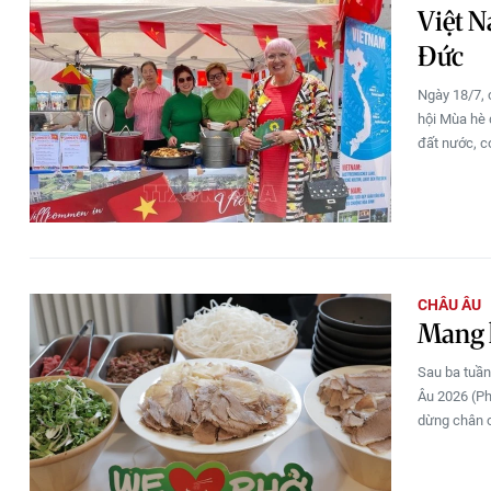
Việt N
Đức
Ngày 18/7, 
hội Mùa hè 
đất nước, c
CHÂU ÂU
Mang h
Sau ba tuần
Âu 2026 (Ph
dừng chân c