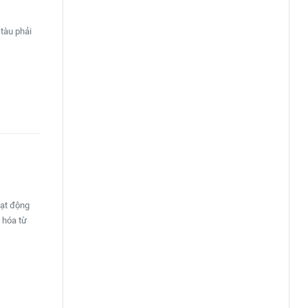
tàu phải
oạt động
 hóa từ