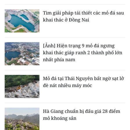
THỂ THAO
Tìm giải pháp tái thiết các mỏ đá sau
khai thác ở Đồng Nai
GIÁO DỤC
Y TẾ
[Ảnh] Hiện trạng 9 mỏ đá ngưng
KHOA HỌC - CÔNG NGHỆ
khai thác giáp ranh 2 thành phố lớn
nhất phía nam
MÔI TRƯỜNG
BẠN ĐỌC
Mỏ đá tại Thái Nguyên bất ngờ sạt lở
đè nát nhiều máy móc
KIỂM CHỨNG THÔNG TIN
TRI THỨC CHUYÊN SÂU
Hà Giang chuẩn bị đấu giá 28 điểm
mỏ khoáng sản
54 DÂN TỘC VIỆT NAM