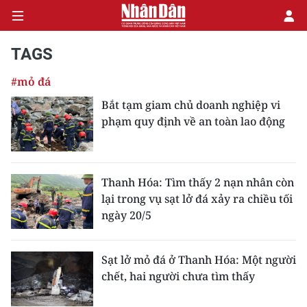
TAGS
#mỏ đá
CHÍNH TRỊ
Bắt tạm giam chủ doanh nghiệp vi
phạm quy định về an toàn lao động
KINH TẾ
VĂN HÓA
Thanh Hóa: Tìm thấy 2 nạn nhân còn
XÃ HỘI
lại trong vụ sạt lở đá xảy ra chiều tối
ngày 20/5
PHÁP LUẬT
DU LỊCH
Sạt lở mỏ đá ở Thanh Hóa: Một người
chết, hai người chưa tìm thấy
THẾ GIỚI