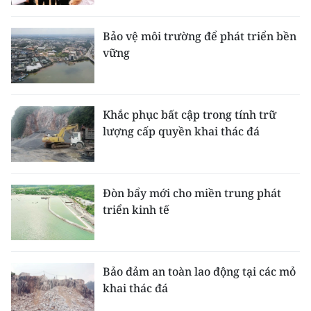
Media Pháp luật
Media Du lịch
Bảo vệ môi trường để phát triển bền
vững
Media Thế giới
Media Thể thao
Khắc phục bất cập trong tính trữ
Media Giáo dục
lượng cấp quyền khai thác đá
Media Y tế
Media Khoa học - Công nghệ
Đòn bẩy mới cho miền trung phát
triển kinh tế
Media Môi trường
Ảnh
Bảo đảm an toàn lao động tại các mỏ
Infographic
khai thác đá