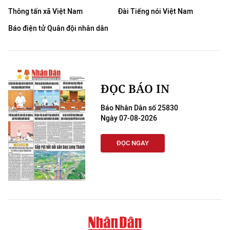
Thông tấn xã Việt Nam
Đài Tiếng nói Việt Nam
CHUYÊN ĐỀ
Báo điện tử Quân đội nhân dân
CÁC CHUYÊN TRANG
VỀ BÁO NHÂN DÂN
ĐỌC BÁO IN
THỜI NAY
Báo Nhân Dân số 25830
Ngày 07-08-2026
NHÂN DÂN CUỐI TUẦN
ĐỌC NGAY
NHÂN DÂN HẰNG THÁNG
MUA BÁO
ĐỌC BÁO IN