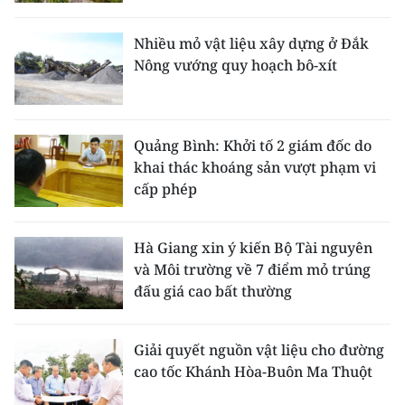
CHƯƠNG TRÌNH OCOP - MỖI XÃ
MỘT SẢN PHẨM
Nhiều mỏ vật liệu xây dựng ở Đắk
Nông vướng quy hoạch bô-xít
RADIO
MEDIA CENTER
Quảng Bình: Khởi tố 2 giám đốc do
khai thác khoáng sản vượt phạm vi
E-Magazine
cấp phép
Video
Hà Giang xin ý kiến Bộ Tài nguyên
Media Chính trị
và Môi trường về 7 điểm mỏ trúng
đấu giá cao bất thường
Media Kinh tế
Media Văn hóa
Giải quyết nguồn vật liệu cho đường
cao tốc Khánh Hòa-Buôn Ma Thuột
Media Xã hội