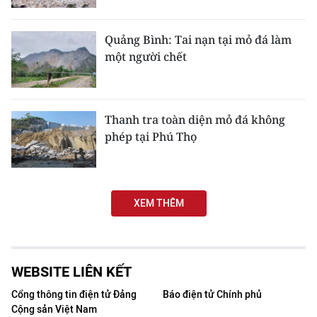
TIN MỚI
Quảng Bình: Tai nạn tại mỏ đá làm
TIN ĐỊA PHƯƠNG
một người chết
Trung du và miền núi phía Bắc
Đồng bằng sông Hồng
Thanh tra toàn diện mỏ đá không
phép tại Phú Thọ
Bắc Trung Bộ
Duyên hải Nam Trung Bộ và Tây
Nguyên
XEM THÊM
Đông Nam Bộ
Đồng bằng sông Cửu Long
WEBSITE LIÊN KẾT
Chuyên trang Hà Nội
Cổng thông tin điện tử Đảng
Báo điện tử Chính phủ
Cộng sản Việt Nam
Chuyên trang TP. Hồ Chí Minh