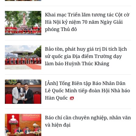
CHƯƠNG TRÌNH OCOP - MỖI XÃ
MỘT SẢN PHẨM
Khai mạc Triển lãm tương tác Cột cờ
Hà Nội kỷ niệm 70 năm Ngày Giải
phóng Thủ đô
RADIO
MEDIA CENTER
Bảo tồn, phát huy giá trị Di tích lịch
sử quốc gia Địa điểm Trường dạy
E-Magazine
làm báo Huỳnh Thúc Kháng
Video
[Ảnh] Tổng Biên tập Báo Nhân Dân
Media Chính trị
Lê Quốc Minh tiếp đoàn Hội Nhà báo
Hàn Quốc
Media Kinh tế
Media Văn hóa
Báo chí cần chuyên nghiệp, nhân văn
và hiện đại
Media Xã hội