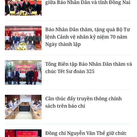
giữa Báo Nhân Dân và tỉnh Đồng Nai
ENGLISH
中文
Báo Nhân Dân thăm, tặng quà Bộ Tư
FRANÇAIS
lệnh Cảnh vệ nhân kỷ niệm 70 năm
Ngày thành lập
РУССКИЙ
ESPAÑOL
Tổng Biên tập Báo Nhân Dân thăm và
chúc Tết Sư đoàn 325
한국어
Cần thúc đẩy truyền thông chính
sách trên báo chí
Đồng chí Nguyễn Văn Thể giữ chức