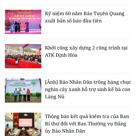
THỂ THAO
Kỷ niệm 60 năm Báo Tuyên Quang
xuất bản số báo đầu tiên
GIÁO DỤC
Y TẾ
Khởi công xây dựng 2 công trình tại
KHOA HỌC - CÔNG NGHỆ
ATK Định Hóa
MÔI TRƯỜNG
BẠN ĐỌC
[Ảnh] Báo Nhân Dân trồng hàng chục
nghìn cây xanh hỗ trợ sinh kế bà con
KIỂM CHỨNG THÔNG TIN
Làng Nủ
TRI THỨC CHUYÊN SÂU
Thông báo kết quả kiểm tra của Ban
Bí thư đối với Ban Thường vụ Đảng
54 DÂN TỘC VIỆT NAM
ủy Báo Nhân Dân