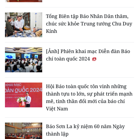
Media Pháp luật
Media Du lịch
Tổng Biên tập Báo Nhân Dân thăm,
chúc sức khỏe Trung tướng Chu Duy
Media Thế giới
Kính
Media Thể thao
[Ảnh] Phiên khai mạc Diễn đàn Báo
Media Giáo dục
chí toàn quốc 2024
Media Y tế
Media Khoa học - Công nghệ
Hội Báo toàn quốc tôn vinh những
thành tựu to lớn, sự phát triển mạnh
Media Môi trường
mẽ, tinh thần đổi mới của báo chí
Việt Nam
Ảnh
Infographic
Báo Sơn La kỷ niệm 60 năm Ngày
thành lập