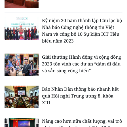
TIN MỚI
TIN ĐỊA PHƯƠNG
Kỷ niệm 20 năm thành lập Câu lạc bộ
Nhà báo Công nghệ thông tin Việt
Trung du và miền núi phía Bắc
Nam và công bố 10 Sự kiện ICT Tiêu
biểu năm 2023
Đồng bằng sông Hồng
Bắc Trung Bộ
Giải thưởng Hành động vì cộng đồng
2023 tôn vinh các dự án “dám đi đầu
Duyên hải Nam Trung Bộ và Tây
và sẵn sàng cống hiến”
Nguyên
Đông Nam Bộ
Báo Nhân Dân thông báo nhanh kết
quả Hội nghị Trung ương 8, khóa
Đồng bằng sông Cửu Long
XIII
Chuyên trang Hà Nội
Nâng cao hơn nữa chất lượng, vai trò
Chuyên trang TP. Hồ Chí Minh