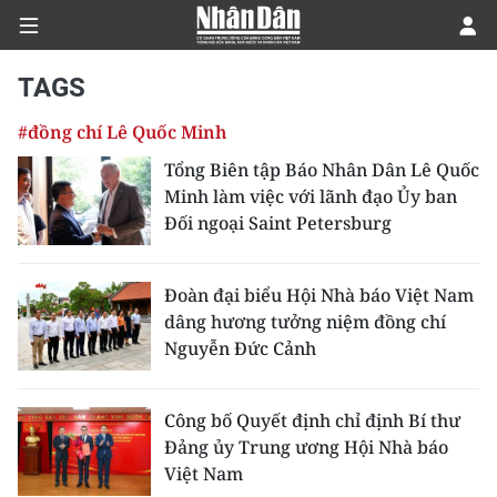
TAGS
#đồng chí Lê Quốc Minh
CHÍNH TRỊ
Tổng Biên tập Báo Nhân Dân Lê Quốc
Minh làm việc với lãnh đạo Ủy ban
KINH TẾ
Đối ngoại Saint Petersburg
VĂN HÓA
Đoàn đại biểu Hội Nhà báo Việt Nam
XÃ HỘI
dâng hương tưởng niệm đồng chí
Nguyễn Đức Cảnh
PHÁP LUẬT
DU LỊCH
Công bố Quyết định chỉ định Bí thư
Đảng ủy Trung ương Hội Nhà báo
THẾ GIỚI
Việt Nam