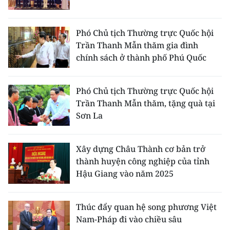
CHƯƠNG TRÌNH OCOP - MỖI XÃ
MỘT SẢN PHẨM
Phó Chủ tịch Thường trực Quốc hội
Trần Thanh Mẫn thăm gia đình
RADIO
chính sách ở thành phố Phú Quốc
MEDIA CENTER
Phó Chủ tịch Thường trực Quốc hội
E-Magazine
Trần Thanh Mẫn thăm, tặng quà tại
Sơn La
Video
Media Chính trị
Xây dựng Châu Thành cơ bản trở
thành huyện công nghiệp của tỉnh
Media Kinh tế
Hậu Giang vào năm 2025
Media Văn hóa
Thúc đẩy quan hệ song phương Việt
Media Xã hội
Nam-Pháp đi vào chiều sâu