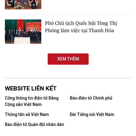
CHUYÊN ĐỀ
Phó Chủ tịch Quốc hội Tòng Thị
CÁC CHUYÊN TRANG
Phóng làm việc tại Thanh Hóa
VỀ BÁO NHÂN DÂN
XEM THÊM
THỜI NAY
NHÂN DÂN CUỐI TUẦN
WEBSITE LIÊN KẾT
NHÂN DÂN HẰNG THÁNG
Cổng thông tin điện tử Đảng
Báo điện tử Chính phủ
Cộng sản Việt Nam
MUA BÁO
Thông tấn xã Việt Nam
Đài Tiếng nói Việt Nam
ĐỌC BÁO IN
Báo điện tử Quân đội nhân dân