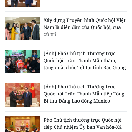
Media Pháp luật
Media Du lịch
Xây dựng Truyền hình Quốc hội Việt
Nam là diễn đàn của Quốc hội, của
Media Thế giới
cử tri
Media Thể thao
[Ảnh] Phó Chủ tịch Thường trực
Media Giáo dục
Quốc hội Trần Thanh Mẫn thăm,
Media Y tế
tặng quà, chúc Tết tại tỉnh Bắc Giang
Media Khoa học - Công nghệ
[Ảnh] Phó Chủ tịch Thường trực
Media Môi trường
Quốc hội Trần Thanh Mẫn tiếp Tổng
Bí thư Đảng Lao động Mexico
Ảnh
Infographic
Phó Chủ tịch thường trực Quốc hội
tiếp Chủ nhiệm Ủy ban Văn hóa-Xã