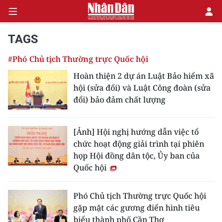
TAGS
#Phó Chủ tịch Thường trực Quốc hội
CHÍNH TRỊ
Hoàn thiện 2 dự án Luật Bảo hiểm xã
hội (sửa đổi) và Luật Công đoàn (sửa
KINH TẾ
đổi) bảo đảm chất lượng
VĂN HÓA
[Ảnh] Hội nghị hướng dẫn việc tổ
XÃ HỘI
chức hoạt động giải trình tại phiên
họp Hội đồng dân tộc, Ủy ban của
PHÁP LUẬT
Quốc hội
DU LỊCH
Phó Chủ tịch Thường trực Quốc hội
gặp mặt các gương điển hình tiêu
THẾ GIỚI
biểu thành phố Cần Thơ