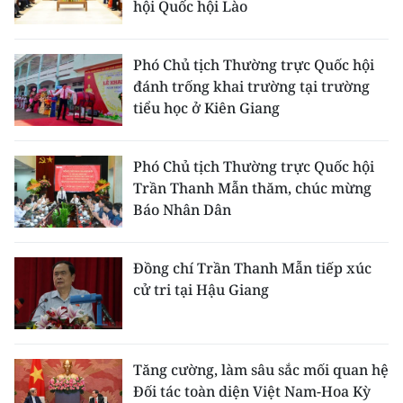
hội Quốc hội Lào
TIN MỚI
TIN ĐỊA PHƯƠNG
Phó Chủ tịch Thường trực Quốc hội
đánh trống khai trường tại trường
Trung du và miền núi phía Bắc
tiểu học ở Kiên Giang
Đồng bằng sông Hồng
Phó Chủ tịch Thường trực Quốc hội
Bắc Trung Bộ
Trần Thanh Mẫn thăm, chúc mừng
Báo Nhân Dân
Duyên hải Nam Trung Bộ và Tây
Nguyên
Đồng chí Trần Thanh Mẫn tiếp xúc
Đông Nam Bộ
cử tri tại Hậu Giang
Đồng bằng sông Cửu Long
Chuyên trang Hà Nội
Tăng cường, làm sâu sắc mối quan hệ
Đối tác toàn diện Việt Nam-Hoa Kỳ
Chuyên trang TP. Hồ Chí Minh