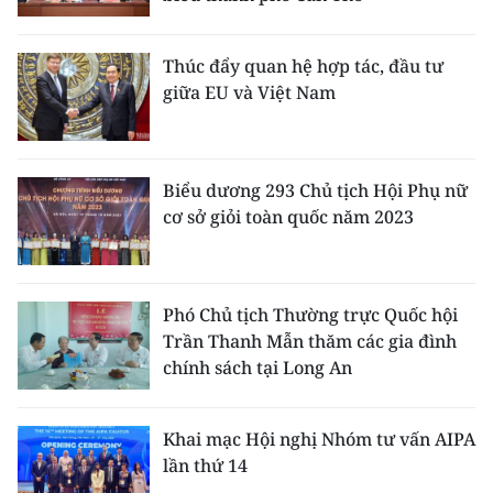
THỂ THAO
Thúc đẩy quan hệ hợp tác, đầu tư
GIÁO DỤC
giữa EU và Việt Nam
Y TẾ
KHOA HỌC - CÔNG NGHỆ
Biểu dương 293 Chủ tịch Hội Phụ nữ
cơ sở giỏi toàn quốc năm 2023
MÔI TRƯỜNG
BẠN ĐỌC
Phó Chủ tịch Thường trực Quốc hội
Trần Thanh Mẫn thăm các gia đình
KIỂM CHỨNG THÔNG TIN
chính sách tại Long An
TRI THỨC CHUYÊN SÂU
Khai mạc Hội nghị Nhóm tư vấn AIPA
54 DÂN TỘC VIỆT NAM
lần thứ 14