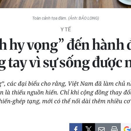
Toàn cảnh tọa đàm. (Ảnh: BẢO LONG)
Y TẾ
h hy vọng” đến hành đ
 tay vì sự sống được n
”, các đại biểu cho rằng, Việt Nam đã làm chủ nh
 là thiếu nguồn hiến. Chỉ khi cộng đồng thay đổi
iến-ghép tạng, mới có thể nối dài thêm nhiều cơ