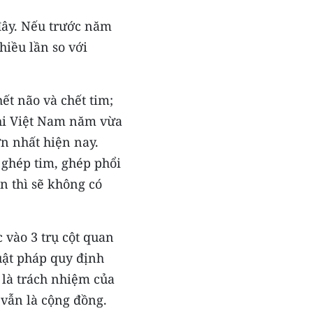
đây. Nếu trước năm
hiều lần so với
ết não và chết tim;
khi Việt Nam năm vừa
ớn nhất hiện nay.
 ghép tim, ghép phổi
n thì sẽ không có
 vào 3 trụ cột quan
Luật pháp quy định
ế là trách nhiệm của
vẫn là cộng đồng.