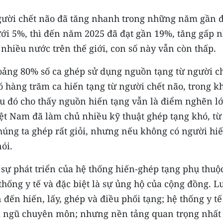
người chết não đã tăng nhanh trong những năm gần 
ưới 5%, thì đến năm 2025 đã đạt gần 19%, tăng gấp n
i nhiều nước trên thế giới, con số này vẫn còn thấp.
oảng 80% số ca ghép sử dụng nguồn tạng từ người ch
 hàng trăm ca hiến tạng từ người chết não, trong 
ều đó cho thấy nguồn hiến tạng vẫn là điểm nghẽn l
iệt Nam đã làm chủ nhiều kỹ thuật ghép tạng khó, từ
húng ta ghép rất giỏi, nhưng nếu không có người hiế
ói.
sự phát triển của hệ thống hiến-ghép tạng phụ thuộc
 thống y tế và đặc biệt là sự ủng hộ của cộng đồng. 
 đến hiến, lấy, ghép và điều phối tạng; hệ thống y t
i ngũ chuyên môn; nhưng nền tảng quan trọng nhất 