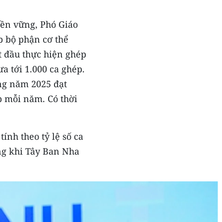
ền vững, Phó Giáo
p bộ phận cơ thể
t đầu thực hiện ghép
a tới 1.000 ca ghép.
êng năm 2025 đạt
p mỗi năm. Có thời
nh theo tỷ lệ số ca
ng khi Tây Ban Nha