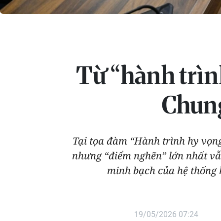
Từ “hành trìn
Chung
Tại tọa đàm “Hành trình hy vọng
nhưng “điểm nghẽn” lớn nhất vẫn
minh bạch của hệ thống h
19/05/2026 07:24